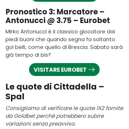
Pronostico 3: Marcatore –
Antonucci @ 3.75 – Eurobet
Mirko Antonucci è il classico giocatore dai
piedi buoni che quando segna fa soltanto
gol belli, come quello di Brescia. Sabato sarà
già tempo di bis?
VISITARE EUROBET
Le quote di Cittadella –
Spal
Consigliamo di verificare le quote 1X2 fornite
da Goldbet perché potrebbero subire
variazioni senza preavviso.