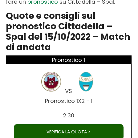
fare un
pronostico
su Cittadella – Spal.
Quote e consigli sul
pronostico Cittadella –
Spal del 15/10/2022 – Match
di andata
Pronostico 1
VS
Pronostico 1X2 - 1
2.30
VERIFICA LA QUOTA >