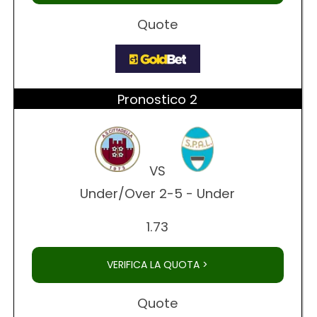
Quote
Pronostico 2
VS
Under/Over 2-5 - Under
1.73
VERIFICA LA QUOTA >
Quote