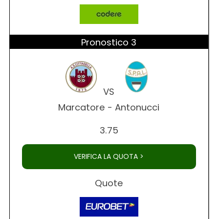
Pronostico 3
VS
Marcatore - Antonucci
3.75
VERIFICA LA QUOTA >
Quote