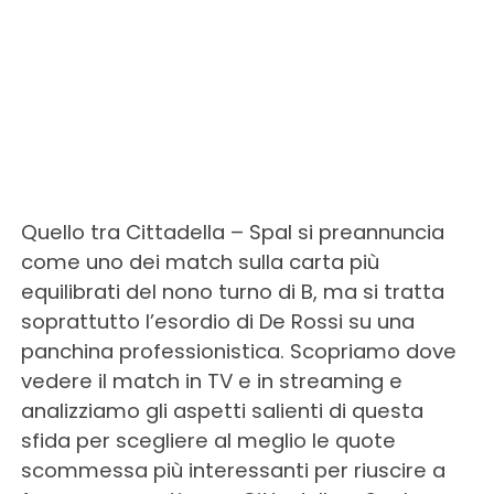
Quello tra Cittadella – Spal si preannuncia
come uno dei match sulla carta più
equilibrati del nono turno di B, ma si tratta
soprattutto l’esordio di De Rossi su una
panchina professionistica. Scopriamo dove
vedere il match in TV e in streaming e
analizziamo gli aspetti salienti di questa
sfida per scegliere al meglio le quote
scommessa più interessanti per riuscire a