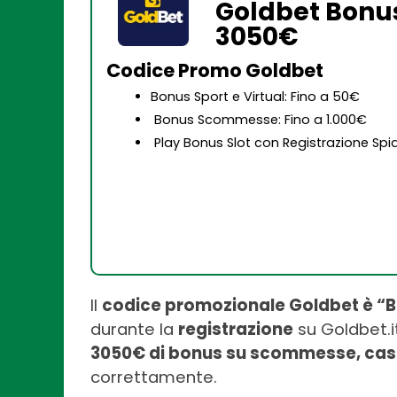
rating
Goldbet Bonus
3050€
Codice Promo Goldbet
Bonus Sport e Virtual: Fino a 50€
Bonus Scommesse: Fino a 1.000€
Play Bonus Slot con Registrazione Spi
Il
codice promozionale Goldbet è “B
durante la
registrazione
su Goldbet.it
3050€ di bonus su scommesse, casi
correttamente.