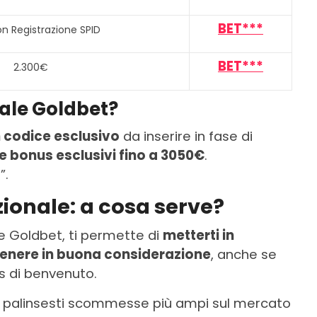
BET***
on Registrazione SPID
BET***
2.300€
nale Goldbet?
 codice esclusivo
da inserire in fase di
e bonus esclusivi fino a 3050€
.
”.
ionale: a cosa serve?
ne Goldbet, ti permette di
metterti in
tenere in buona considerazione
, anche se
s di benvenuto.
i palinsesti scommesse più ampi sul mercato