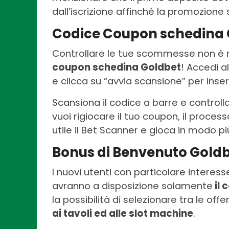
dall’iscrizione affinché la promozione s
Codice Coupon schedina G
Controllare le tue scommesse non è ma
coupon schedina Goldbet
! Accedi a
e clicca su “avvia scansione” per inseri
Scansiona il codice a barre e controlla
vuoi rigiocare il tuo coupon, il proce
utile il Bet Scanner e gioca in modo più
Bonus di Benvenuto Gold
I nuovi utenti con particolare intere
avranno a disposizione solamente
il 
la possibilità di selezionare tra le of
ai tavoli ed alle slot machine
.