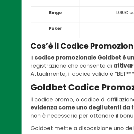
Bingo
1.010€ c
Poker
Cos’è il Codice Promozio
Il
codice promozionale Goldbet è un
registrazione che consente di
attivar
Attualmente, il codice valido è “BET***
Goldbet Codice Promoz
Il codice promo, o codice di affiliazio
evidenza come uno degli utenti da 
non è necessario per ottenere il bonu
Goldbet mette a disposizione uno de