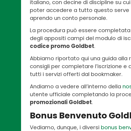
italiano, con decine di discipline su cu
poter accedere a tutto questo serve 
aprendo un conto personale.
La procedura può essere completata ins
degli appositi campi del modulo di isc
codice promo Goldbet
.
Abbiamo riportato qui una guida alla re
consigli per completare l’iscrizione e
tutti i servizi offerti dal bookmaker.
Andiamo a vedere all’interno della
no
utente ufficiale completando la proced
promozionali Goldbet
.
Bonus Benvenuto Gold
Vediamo, dunque, i diversi
bonus ben