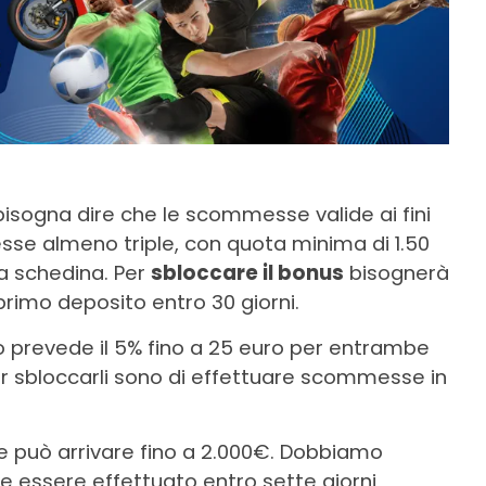
 bisogna dire che le scommesse valide ai fini
se almeno triple, con quota minima di 1.50
a schedina. Per
sbloccare il bonus
bisognerà
primo deposito entro 30 giorni.
o prevede il 5% fino a 25 euro per entrambe
 per sbloccarli sono di effettuare scommesse in
e può arrivare fino a 2.000€. Dobbiamo
e essere effettuato entro sette giorni