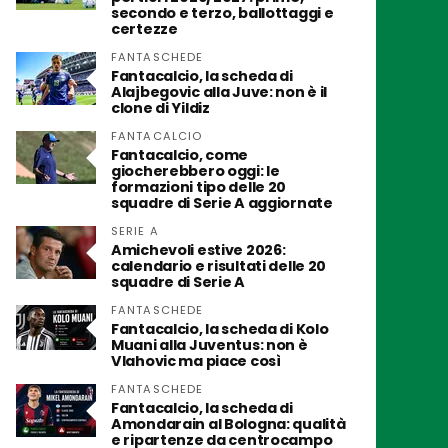
secondo e terzo, ballottaggi e
certezze
FANTASCHEDE
Fantacalcio, la scheda di
Alajbegovic alla Juve: non è il
clone di Yildiz
FANTACALCIO
Fantacalcio, come
giocherebbero oggi: le
formazioni tipo delle 20
squadre di Serie A aggiornate
SERIE A
Amichevoli estive 2026:
calendario e risultati delle 20
squadre di Serie A
FANTASCHEDE
Fantacalcio, la scheda di Kolo
Muani alla Juventus: non è
Vlahovic ma piace così
FANTASCHEDE
Fantacalcio, la scheda di
Amondarain al Bologna: qualità
e ripartenze da centrocampo