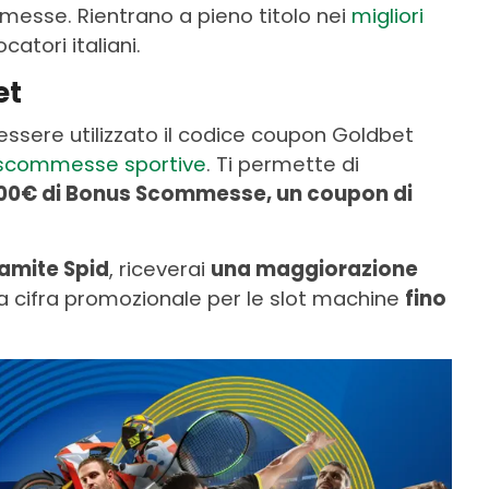
mmesse. Rientrano a pieno titolo nei
migliori
ocatori italiani.
et
 essere utilizzato il codice coupon Goldbet
scommesse sportive
. Ti permette di
00€ di Bonus Scommesse, un coupon di
amite Spid
, riceverai
una maggiorazione
a cifra promozionale per le slot machine
fino