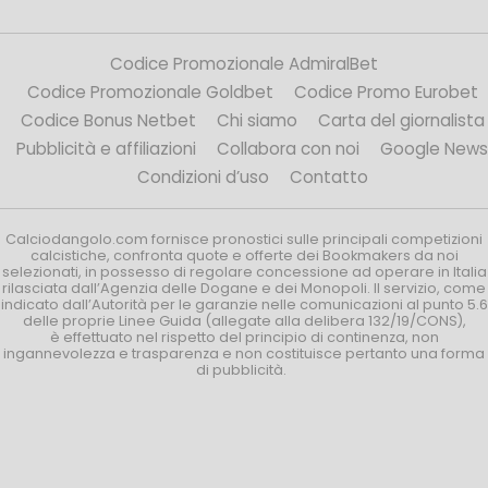
Codice Promozionale AdmiralBet
Codice Promozionale Goldbet
Codice Promo Eurobet
Codice Bonus Netbet
Chi siamo
Carta del giornalista
Pubblicità e affiliazioni
Collabora con noi
Google News
Condizioni d’uso
Contatto
Calciodangolo.com fornisce pronostici sulle principali competizioni
calcistiche, confronta quote e offerte dei Bookmakers da noi
selezionati, in possesso di regolare concessione ad operare in Italia
rilasciata dall’Agenzia delle Dogane e dei Monopoli. Il servizio, come
indicato dall’Autorità per le garanzie nelle comunicazioni al punto 5.6
delle proprie Linee Guida (allegate alla delibera 132/19/CONS),
è effettuato nel rispetto del principio di continenza, non
ingannevolezza e trasparenza e non costituisce pertanto una forma
di pubblicità.