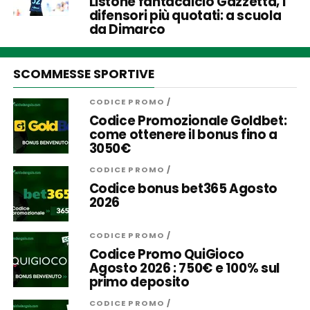
Listone fantacalcio Gazzetta, i
difensori più quotati: a scuola
da Dimarco
SCOMMESSE SPORTIVE
CODICE PROMO
/
Codice Promozionale Goldbet:
come ottenere il bonus fino a
3050€
CODICE PROMO
/
Codice bonus bet365 Agosto
2026
CODICE PROMO
/
Codice Promo QuiGioco
Agosto 2026 : 750€ e 100% sul
primo deposito
CODICE PROMO
/