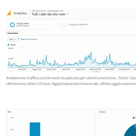
Andamento traffico sul sito web visualizzato per utenti unici/mese.. Fonte: Goo
riferimento: ultimi 12 mesi. Aggiornamento trimestrale. Ultimo aggiornamen