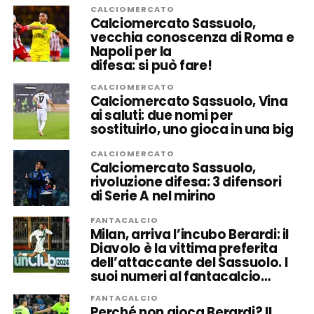
CALCIOMERCATO
Calciomercato Sassuolo,
vecchia conoscenza di Roma e
Napoli per la
difesa: si può fare!
CALCIOMERCATO
Calciomercato Sassuolo, Vina
ai saluti: due nomi per
sostituirlo, uno gioca in una big
CALCIOMERCATO
Calciomercato Sassuolo,
rivoluzione difesa: 3 difensori
di Serie A nel mirino
FANTACALCIO
Milan, arriva l’incubo Berardi: il
Diavolo è la vittima preferita
dell’attaccante del Sassuolo. I
suoi numeri al fantacalcio…
FANTACALCIO
Perché non gioca Berardi? Il