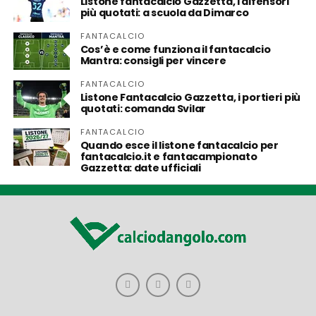
Listone fantacalcio Gazzetta, i difensori
più quotati: a scuola da Dimarco
FANTACALCIO
Cos’è e come funziona il fantacalcio
Mantra: consigli per vincere
FANTACALCIO
Listone Fantacalcio Gazzetta, i portieri più
quotati: comanda Svilar
FANTACALCIO
Quando esce il listone fantacalcio per
fantacalcio.it e fantacampionato
Gazzetta: date ufficiali