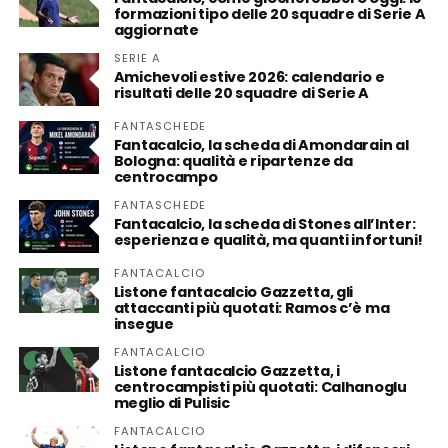
formazioni tipo delle 20 squadre di Serie A
aggiornate
SERIE A
Amichevoli estive 2026: calendario e
risultati delle 20 squadre di Serie A
FANTASCHEDE
Fantacalcio, la scheda di Amondarain al
Bologna: qualità e ripartenze da
centrocampo
FANTASCHEDE
Fantacalcio, la scheda di Stones all’Inter:
esperienza e qualità, ma quanti infortuni!
FANTACALCIO
Listone fantacalcio Gazzetta, gli
attaccanti più quotati: Ramos c’è ma
insegue
FANTACALCIO
Listone fantacalcio Gazzetta, i
centrocampisti più quotati: Calhanoglu
meglio di Pulisic
FANTACALCIO