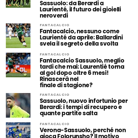
Sassuolo: da Berardi a
Laurienté, il futuro dei gioielli
neroverdi
FANTACALCIO
Fantacalcio, nessuno come
Laurienté da aprile: Ballardini
svela il segreto della svolta
FANTACALCIO
Fantacalcio Sassuolo, meglio
tardi che mai: Laurentié torna
al gol dopo oltre 6 mesi!
Rinascerà nel
finale di stagione?
FANTACALCIO
Sassuolo, nuovo infortunio per
Berardi: i tempi di recupero e
quante partite salta
FANTACALCIO
Verona-Sassuolo, perché non
gioca Folorunsho? Il motivo