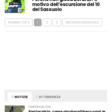
motivo dell’escursione del 10
del Sassuolo
PAGINA 1 OF 3
1
2
3
ARCHIVES SASSUOLO
NOTIZIE
DI TENDENZA
FANTACALCIO
Fantacalcio, come giocherebbero oggi: le