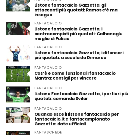
Listone fantacalcio Gazzetta, gli
attaccanti più quotati: Ramos c’è ma
insegue
FANTACALCIO
Listone fantacalcio Gazzetta, i
centrocampisti più quotati: Calhanoglu
meglio di Pulisic
FANTACALCIO
Listone fantacalcio Gazzetta, i difensori
più quotati: a scuola da Dimarco
FANTACALCIO
Cos’è e come funziona il fantacalcio
Mantra: consigli per vincere
FANTACALCIO
Listone Fantacalcio Gazzetta, i portieri più
quotati: comanda Svilar
FANTACALCIO
Quando esce il listone fantacalcio per
fantacalcio.it e fantacampionato
Gazzetta: date ufficiali
FANTASCHEDE