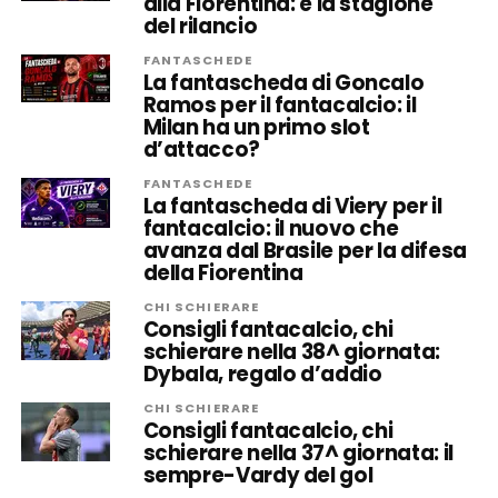
alla Fiorentina: è la stagione
del rilancio
FANTASCHEDE
La fantascheda di Goncalo
Ramos per il fantacalcio: il
Milan ha un primo slot
d’attacco?
FANTASCHEDE
La fantascheda di Viery per il
fantacalcio: il nuovo che
avanza dal Brasile per la difesa
della Fiorentina
CHI SCHIERARE
Consigli fantacalcio, chi
schierare nella 38^ giornata:
Dybala, regalo d’addio
CHI SCHIERARE
Consigli fantacalcio, chi
schierare nella 37^ giornata: il
sempre-Vardy del gol