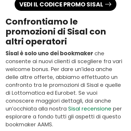
VEDI IL CODICE PROMO SISAL
Confrontiamo le
promozioni di Sisal con
altri operatori
Sisal è solo uno dei bookmaker
che
consente ai nuovi clienti di scegliere fra vari
welcome bonus. Per dare un’idea anche
delle altre offerte, abbiamo effettuato un
confronto tra le promozioni di Sisal e quelle
di Lottomatica ed Eurobet. Se vuoi
conoscere maggiori dettagli, dai anche
un’occhiata alla nostra
Sisal recensione
per
esplorare a fondo tutti gli aspetti di questo
bookmaker AAMS.