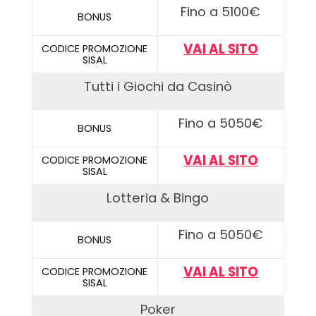
Fino a 5100€
BONUS
VAI AL SITO
CODICE PROMOZIONE
SISAL
Tutti i Giochi da Casinò
Fino a 5050€
BONUS
VAI AL SITO
CODICE PROMOZIONE
SISAL
Lotteria & Bingo
Fino a 5050€
BONUS
VAI AL SITO
CODICE PROMOZIONE
SISAL
Poker