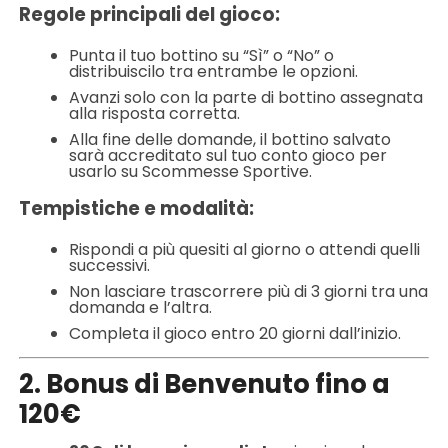
Regole principali del gioco:
Punta il tuo bottino su “Sì” o “No” o
distribuiscilo tra entrambe le opzioni.
Avanzi solo con la parte di bottino assegnata
alla risposta corretta.
Alla fine delle domande, il bottino salvato
sarà accreditato sul tuo conto gioco per
usarlo su Scommesse Sportive.
Tempistiche e modalità:
Rispondi a più quesiti al giorno o attendi quelli
successivi.
Non lasciare trascorrere più di 3 giorni tra una
domanda e l’altra.
Completa il gioco entro 20 giorni dall’inizio.
2. Bonus di Benvenuto fino a
120€