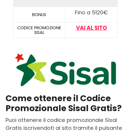
Fino a 5120€
BONUS
VAI AL SITO
CODICE PROMOZIONE
SISAL
Come ottenere il Codice
Promozionale Sisal Gratis?
Puoi ottenere il codice promozionale Sisal
Gratis iscrivendoti al sito tramite il pulsante