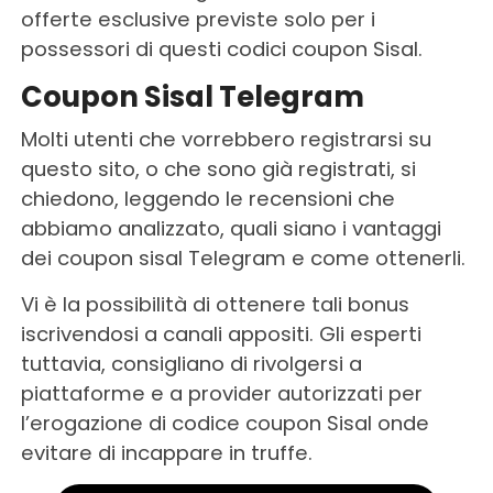
offerte esclusive previste solo per i
possessori di questi codici coupon Sisal.
Coupon Sisal Telegram
Molti utenti che vorrebbero registrarsi su
questo sito, o che sono già registrati, si
chiedono, leggendo le recensioni che
abbiamo analizzato, quali siano i vantaggi
dei coupon sisal Telegram e come ottenerli.
Vi è la possibilità di ottenere tali bonus
iscrivendosi a canali appositi. Gli esperti
tuttavia, consigliano di rivolgersi a
piattaforme e a provider autorizzati per
l’erogazione di codice coupon Sisal onde
evitare di incappare in truffe.