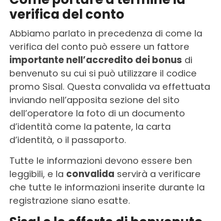
verifica del conto
Abbiamo parlato in precedenza di come la
verifica del conto può essere un fattore
importante nell’accredito dei bonus
di
benvenuto su cui si può utilizzare il codice
promo Sisal. Questa convalida va effettuata
inviando nell’apposita sezione del sito
dell’operatore la foto di un documento
d’identità come la patente, la carta
d’identità, o il passaporto.
Tutte le informazioni devono essere ben
leggibili, e la
convalida
servirà a verificare
che tutte le informazioni inserite durante la
registrazione siano esatte.