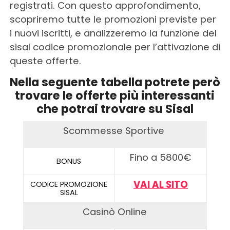
registrati. Con questo approfondimento,
scopriremo tutte le promozioni previste per
i nuovi iscritti, e analizzeremo la funzione del
sisal codice promozionale per l’attivazione di
queste offerte.
Nella seguente tabella potrete però
trovare le offerte più interessanti
che potrai trovare su Sisal
Scommesse Sportive
Fino a 5800€
BONUS
VAI AL SITO
CODICE PROMOZIONE
SISAL
Casinò Online