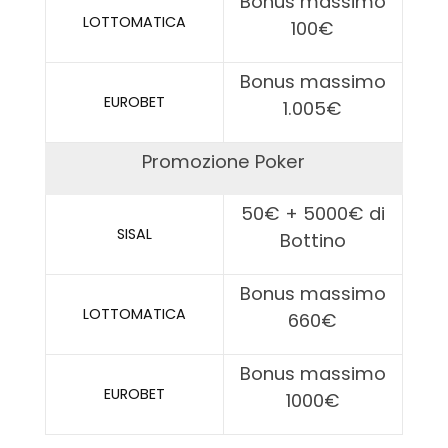
Bonus massimo
LOTTOMATICA
100€
Bonus massimo
EUROBET
1.005€
Promozione Poker
50€ + 5000€ di
SISAL
Bottino
Bonus massimo
LOTTOMATICA
660€
Bonus massimo
EUROBET
1000€