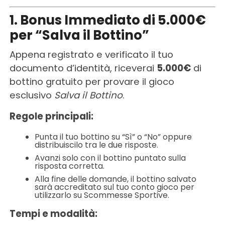
1. Bonus Immediato di 5.000€
per “Salva il Bottino”
Appena registrato e verificato il tuo
documento d’identità, riceverai
5.000€
di
bottino gratuito per provare il gioco
esclusivo
Salva il Bottino
.
Regole principali:
Punta il tuo bottino su “Sì” o “No” oppure
distribuiscilo tra le due risposte.
Avanzi solo con il bottino puntato sulla
risposta corretta.
Alla fine delle domande, il bottino salvato
sarà accreditato sul tuo conto gioco per
utilizzarlo su Scommesse Sportive.
Tempi e modalità: