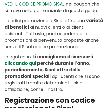
VEDI IL CODICE PROMO SISAL
nel coupon che
si trova nella parte iniziale di questa guida.
Il codici promozionale Sisal offre una
varietà
di benefici
ai nuovi clienti o ai clienti
esistenti. Tuttavia, puoi accedere alla
proomozioni di benvenuto proposte anche
senza il Sisal codice promozionale.
In ogni caso,
ti consigliamo di iscriverti
cliccando qui
perchè durante l’anno,
periodicamente, Sisal offre delle
promozioni speciali
agli utenti che si sono
registrati tramite determinati link di
affiliazione, come il nostro.
Registrazione con codice