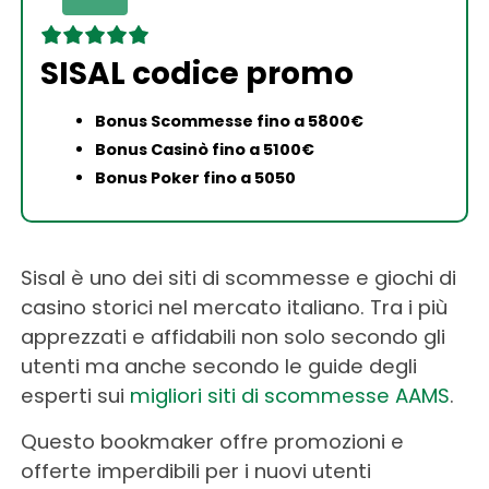
5
rating
SISAL codice promo
Bonus Scommesse fino a 5800€
Bonus Casinò fino a 5100€
Bonus Poker fino a 5050
Sisal è uno dei siti di scommesse e giochi di
casino storici nel mercato italiano. Tra i più
apprezzati e affidabili non solo secondo gli
utenti ma anche secondo le guide degli
esperti sui
migliori siti di scommesse AAMS
.
Questo bookmaker offre promozioni e
offerte imperdibili per i nuovi utenti