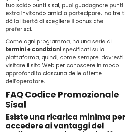
tuo saldo punti sisal, puoi guadagnare punti
extra invitando amici a partecipare, inoltre ti
dà la libertà di scegliere il bonus che
preferisci.
Come ogni programma, ha una serie di
termini e condizioni
specificati sulla
piattaforma, quindi, come sempre, dovresti
visitare il sito Web per conoscere in modo
approfondito ciascuna delle offerte
dell’operatore.
FAQ Codice Promozionale
Sisal
Esiste una ricarica minima per
accedere ai vantaggi del