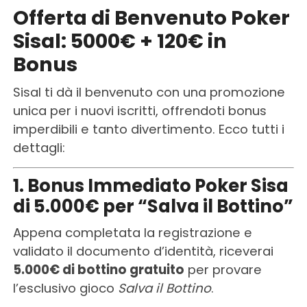
Offerta di Benvenuto Poker
Sisal: 5000€ + 120€ in
Bonus
Sisal ti dà il benvenuto con una promozione
unica per i nuovi iscritti, offrendoti bonus
imperdibili e tanto divertimento. Ecco tutti i
dettagli:
1. Bonus Immediato Poker Sisa
di 5.000€ per “Salva il Bottino”
Appena completata la registrazione e
validato il documento d’identità, riceverai
5.000€ di bottino gratuito
per provare
l’esclusivo gioco
Salva il Bottino
.