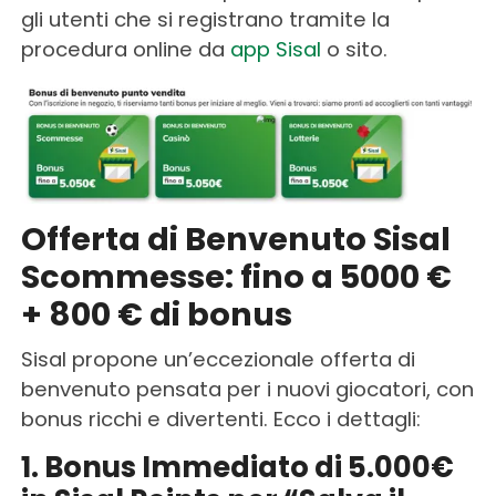
gli utenti che si registrano tramite la
procedura online da
app Sisal
o sito.
Offerta di Benvenuto Sisal
Scommesse: fino a 5000 €
+ 800 € di bonus
Sisal propone un’eccezionale offerta di
benvenuto pensata per i nuovi giocatori, con
bonus ricchi e divertenti. Ecco i dettagli:
1. Bonus Immediato di 5.000€