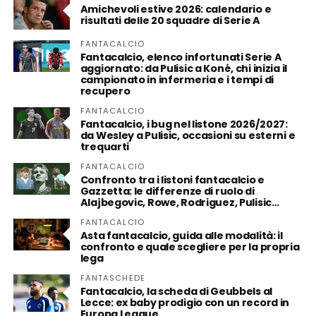
Amichevoli estive 2026: calendario e
risultati delle 20 squadre di Serie A
FANTACALCIO
Fantacalcio, elenco infortunati Serie A
aggiornato: da Pulisic a Koné, chi inizia il
campionato in infermeria e i tempi di
recupero
FANTACALCIO
Fantacalcio, i bug nel listone 2026/2027:
da Wesley a Pulisic, occasioni su esterni e
trequarti
FANTACALCIO
Confronto tra i listoni fantacalcio e
Gazzetta: le differenze di ruolo di
Alajbegovic, Rowe, Rodriguez, Pulisic…
FANTACALCIO
Asta fantacalcio, guida alle modalità: il
confronto e quale scegliere per la propria
lega
FANTASCHEDE
Fantacalcio, la scheda di Geubbels al
Lecce: ex baby prodigio con un record in
Europa League