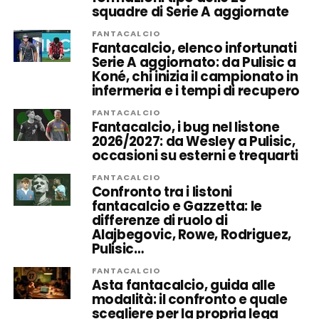
squadre di Serie A aggiornate
FANTACALCIO
Fantacalcio, elenco infortunati
Serie A aggiornato: da Pulisic a
Koné, chi inizia il campionato in
infermeria e i tempi di recupero
FANTACALCIO
Fantacalcio, i bug nel listone
2026/2027: da Wesley a Pulisic,
occasioni su esterni e trequarti
FANTACALCIO
Confronto tra i listoni
fantacalcio e Gazzetta: le
differenze di ruolo di
Alajbegovic, Rowe, Rodriguez,
Pulisic…
FANTACALCIO
Asta fantacalcio, guida alle
modalità: il confronto e quale
scegliere per la propria lega