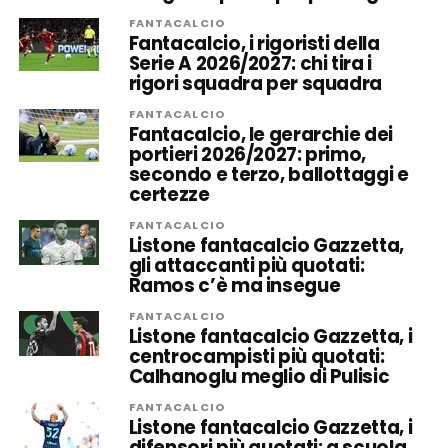
FANTACALCIO
Fantacalcio, i rigoristi della
Serie A 2026/2027: chi tira i
rigori squadra per squadra
FANTACALCIO
Fantacalcio, le gerarchie dei
portieri 2026/2027: primo,
secondo e terzo, ballottaggi e
certezze
FANTACALCIO
Listone fantacalcio Gazzetta,
gli attaccanti più quotati:
Ramos c’è ma insegue
FANTACALCIO
Listone fantacalcio Gazzetta, i
centrocampisti più quotati:
Calhanoglu meglio di Pulisic
FANTACALCIO
Listone fantacalcio Gazzetta, i
difensori più quotati: a scuola