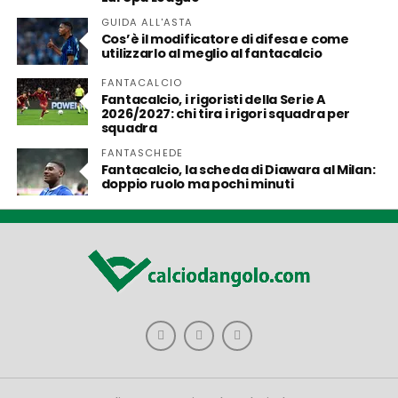
GUIDA ALL'ASTA
Cos’è il modificatore di difesa e come
utilizzarlo al meglio al fantacalcio
FANTACALCIO
Fantacalcio, i rigoristi della Serie A
2026/2027: chi tira i rigori squadra per
squadra
FANTASCHEDE
Fantacalcio, la scheda di Diawara al Milan:
doppio ruolo ma pochi minuti