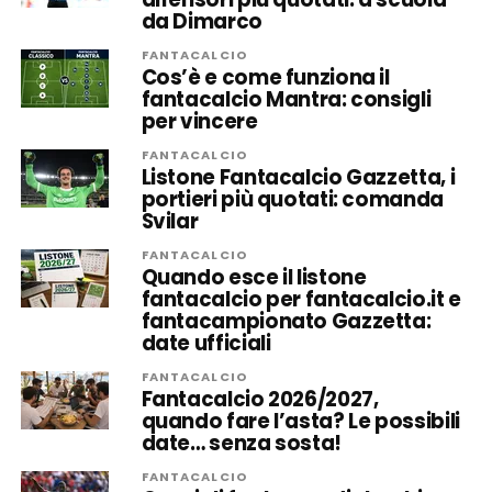
da Dimarco
FANTACALCIO
Cos’è e come funziona il
fantacalcio Mantra: consigli
per vincere
FANTACALCIO
Listone Fantacalcio Gazzetta, i
portieri più quotati: comanda
Svilar
FANTACALCIO
Quando esce il listone
fantacalcio per fantacalcio.it e
fantacampionato Gazzetta:
date ufficiali
FANTACALCIO
Fantacalcio 2026/2027,
quando fare l’asta? Le possibili
date… senza sosta!
FANTACALCIO