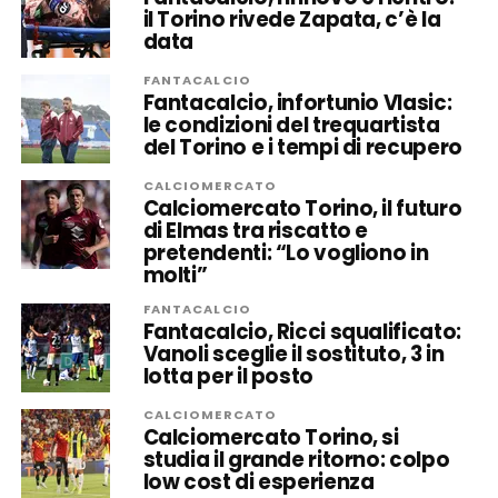
il Torino rivede Zapata, c’è la
data
FANTACALCIO
Fantacalcio, infortunio Vlasic:
le condizioni del trequartista
del Torino e i tempi di recupero
CALCIOMERCATO
Calciomercato Torino, il futuro
di Elmas tra riscatto e
pretendenti: “Lo vogliono in
molti”
FANTACALCIO
Fantacalcio, Ricci squalificato:
Vanoli sceglie il sostituto, 3 in
lotta per il posto
CALCIOMERCATO
Calciomercato Torino, si
studia il grande ritorno: colpo
low cost di esperienza