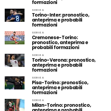
formazioni
SERIE A
Torino-Inter: pronostico,
anteprima e probabili
formazioni
SERIE A
Cremonese-Torino:
pronostico, anteprima e
probabili formazioni
SERIE A
Torino-Verona: pronostico,
anteprima e probabili
formazioni
SERIE A
Pisa-Torino: pronostico,
anteprima e probabili
formazioni
SERIE A
Milan-Torino: pronostico,
anteprima e probabili