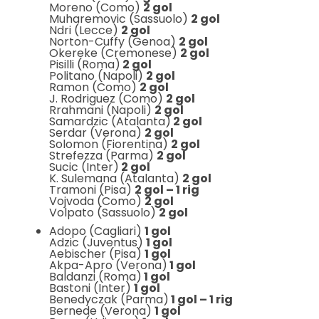
Moreno (Como)
2 gol
Muharemovic (Sassuolo)
2 gol
Ndri (Lecce)
2 gol
Norton-Cuffy (Genoa)
2 gol
Okereke (Cremonese)
2 gol
Pisilli (Roma)
2 gol
Politano (Napoli)
2 gol
Ramon (Como)
2 gol
J. Rodriguez (Como)
2 gol
Rrahmani (Napoli)
2 gol
Samardzic (Atalanta)
2 gol
Serdar (Verona)
2 gol
Solomon (Fiorentina)
2 gol
Strefezza (Parma)
2 gol
Sucic (Inter)
2 gol
K. Sulemana (Atalanta)
2 gol
Tramoni (Pisa)
2 gol – 1 rig
Vojvoda (Como)
2 gol
Volpato (Sassuolo)
2 gol
Adopo (Cagliari)
1 gol
Adzic (Juventus)
1 gol
Aebischer (Pisa)
1 gol
Akpa-Apro (Verona)
1 gol
Baldanzi (Roma)
1 gol
Bastoni (Inter)
1 gol
Benedyczak (Parma)
1 gol – 1 rig
Bernede (Verona)
1 gol