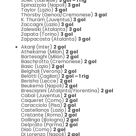
Solet (Udinese)
3 gol – 1 rig
Spinazzola (Napoli)
3 gol
Taylor (Lazio)
3 gol
Thorsby (Genoa/Cremonese)
3 gol
K. Thuram (Juventus)
3 gol
Zaccagni (Lazio)
3 gol
Zalewski (Atalanta)
3 gol
Zapata (Torino)
3 gol
Zappacosta (Atalanta)
3 gol
Akanji (Inter)
2 gol
Athekame (Milan)
2 gol
Bartesaghi (Milan)
2 gol
Baschirotto (Cremonese)
2 gol
Basic (Lazio)
2 gol
Belghali (Verona)
2 gol
Belotti (Cagliari)
2 gol – 1 rig
Berisha (Lecce)
2 gol
Beukema (Napoli)
2 gol
Brescianini (Atalanta/Fiorentina)
2 gol
Cabal (Juventus)
2 gol
Caqueret (Como)
2 gol
Caracciolo (Pisa)
2 gol
Castellanos (Lazio)
2 gol
Cristante (Roma)
2 gol
Dallinga (Bologna)
2 gol
Delprato (Parma)
2 gol
Diao (Como)
2 gol
Di Lorenzo (Napoli)
2 gol