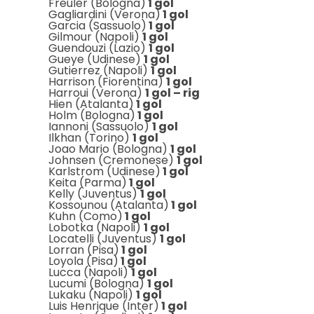
Freuler (Bologna)
1 gol
Gagliardini (Verona)
1 gol
Garcia (Sassuolo)
1 gol
Gilmour (Napoli)
1 gol
Guendouzi (Lazio)
1 gol
Gueye (Udinese)
1 gol
Gutierrez (Napoli)
1 gol
Harrison (Fiorentina)
1 gol
Harroui (Verona)
1 gol – rig
Hien (Atalanta)
1 gol
Holm (Bologna)
1 gol
Iannoni (Sassuolo)
1 gol
Ilkhan (Torino)
1 gol
Joao Mario (Bologna)
1 gol
Johnsen (Cremonese)
1 gol
Karlstrom (Udinese)
1 gol
Keita (Parma)
1 gol
Kelly (Juventus)
1 gol
Kossounou (Atalanta)
1 gol
Kuhn (Como)
1 gol
Lobotka (Napoli)
1 gol
Locatelli (Juventus)
1 gol
Lorran (Pisa)
1 gol
Loyola (Pisa)
1 gol
Lucca (Napoli)
1 gol
Lucumi (Bologna)
1 gol
Lukaku (Napoli)
1 gol
Luis Henrique (Inter)
1 gol