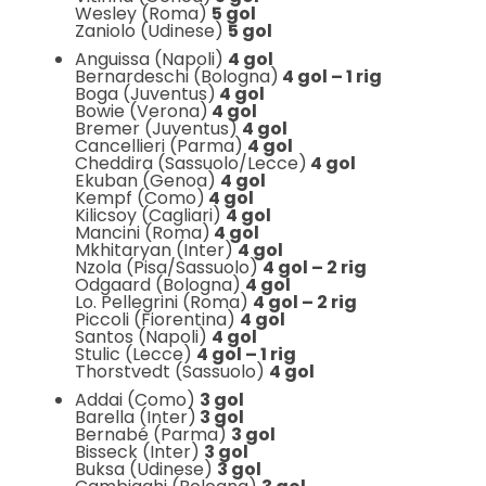
Wesley (Roma)
5 gol
Zaniolo (Udinese)
5 gol
Anguissa (Napoli)
4 gol
Bernardeschi (Bologna)
4 gol – 1 rig
Boga (Juventus)
4 gol
Bowie (Verona)
4 gol
Bremer (Juventus)
4 gol
Cancellieri (Parma)
4 gol
Cheddira (Sassuolo/Lecce)
4 gol
Ekuban (Genoa)
4 gol
Kempf (Como)
4 gol
Kilicsoy (Cagliari)
4 gol
Mancini (Roma)
4 gol
Mkhitaryan (Inter)
4 gol
Nzola (Pisa/Sassuolo)
4 gol – 2 rig
Odgaard (Bologna)
4 gol
Lo. Pellegrini (Roma)
4 gol – 2 rig
Piccoli (Fiorentina)
4 gol
Santos (Napoli)
4 gol
Stulic (Lecce)
4 gol – 1 rig
Thorstvedt (Sassuolo)
4 gol
Addai (Como)
3 gol
Barella (Inter)
3 gol
Bernabé (Parma)
3 gol
Bisseck (Inter)
3 gol
Buksa (Udinese)
3 gol