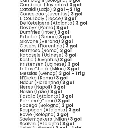
Cambiaghi (Bologna)
3 gol
Cambiaso (Juventus)
3 gol
Cataldi (Lazio)
3 gol – 2 rig
Conceicao (Juventus)
3 gol
L. Coulibaly (Lecce)
3 gol
De Ketelaere (Atalanta)
3 gol
Dovbyk (Roma)
3 gol
Dumfries (Inter)
3 gol
Ekhator (Genoa)
3 gol
Giovane (Verona)
3 gol
Gosens (Fiorentina)
3 gol
Hermoso (Roma)
3 gol
Kabasele (Udinese)
3 gol
Kostic (Juventus)
3 gol
Kristensen (Udinese)
3 gol
Loftus Cheek (Milan)
3 gol
Messias (Genoa)
3 gol – 1 rig
N’Dicka (Roma)
3 gol
Ndour (Fiorentina)
3 gol
Neres (Napoli)
3 gol
Noslin (Lazio)
3 gol
Pasalic (Atalanta)
3 gol
Perrone (Como)
3 gol
Pobega (Bologna)
3 gol
Raspadori (Atalanta)
3 gol
Rowe (Bologna)
3 gol
Saelemaekers (Milan)
3 gol
Scalvini (Atalanta)
3 gol