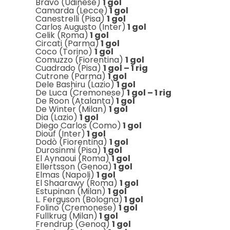
Bravo (Udinese)
1 gol
Camarda (Lecce)
1 gol
Canestrelli (Pisa)
1 gol
Carlos Augusto (Inter)
1 gol
Celik (Roma)
1 gol
Circati (Parma)
1 gol
Coco (Torino)
1 gol
Comuzzo (Fiorentina)
1 gol
Cuadrado (Pisa)
1 gol – 1 rig
Cutrone (Parma)
1 gol
Dele Bashiru (Lazio)
1 gol
De Luca (Cremonese)
1 gol – 1 rig
De Roon (Atalanta)
1 gol
De Winter (Milan)
1 gol
Dia (Lazio)
1 gol
Diego Carlos (Como)
1 gol
Diouf (Inter)
1 gol
Dodò (Fiorentina)
1 gol
Durosinmi (Pisa)
1 gol
El Aynaoui (Roma)
1 gol
Ellertsson (Genoa)
1 gol
Elmas (Napoli)
1 gol
El Shaarawy (Roma)
1 gol
Estupinan (Milan)
1 gol
L. Ferguson (Bologna)
1 gol
Folino (Cremonese)
1 gol
Fullkrug (Milan)
1 gol
Frendrup (Genoa)
1 gol