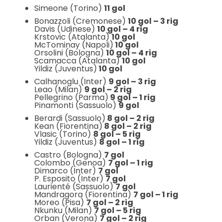
Simeone (Torino)
11 gol
Bonazzoli (Cremonese)
10 gol – 3 rig
Davis (Udinese)
10 gol – 4 rig
Krstovic (Atalanta)
10 gol
McTominay (Napoli)
10 gol
Orsolini (Bologna)
10 gol – 4 rig
Scamacca (Atalanta)
10 gol
Yildiz (Juventus)
10 gol
Calhanoglu (Inter)
9 gol – 3 rig
Leao (Milan)
9 gol – 2 rig
Pellegrino (Parma)
9 gol – 1 rig
Pinamonti (Sassuolo)
9 gol
Berardi (Sassuolo)
8 gol – 2 rig
Kean (Fiorentina)
8 gol – 2 rig
Vlasic (Torino)
8 gol – 5 rig
Yildiz (Juventus)
8 gol – 1 rig
Castro (Bologna)
7 gol
Colombo (Genoa)
7 gol – 1 rig
Dimarco (Inter)
7 gol
P. Esposito (Inter)
7 gol
Laurienté (Sassuolo)
7 gol
Mandragora (Fiorentina)
7 gol – 1 rig
Moreo (Pisa)
7 gol – 2 rig
Nkunku (Milan)
7 gol – 5 rig
Orban (Verona)
7 gol – 2 rig