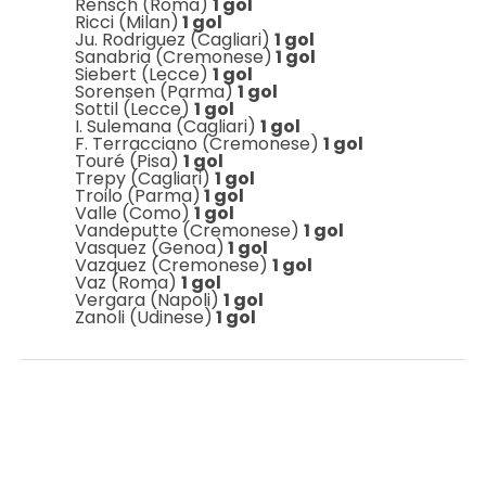
Rensch (Roma)
1 gol
Ricci (Milan)
1 gol
Ju. Rodriguez (Cagliari)
1 gol
Sanabria (Cremonese)
1 gol
Siebert (Lecce)
1 gol
Sorensen (Parma)
1 gol
Sottil (Lecce)
1 gol
I. Sulemana (Cagliari)
1 gol
F. Terracciano (Cremonese)
1 gol
Touré (Pisa)
1 gol
Trepy (Cagliari)
1 gol
Troilo (Parma)
1 gol
Valle (Como)
1 gol
Vandeputte (Cremonese)
1 gol
Vasquez (Genoa)
1 gol
Vazquez (Cremonese)
1 gol
Vaz (Roma)
1 gol
Vergara (Napoli)
1 gol
Zanoli (Udinese)
1 gol