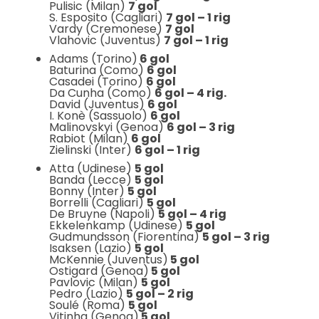
Pulisic (Milan)
7 gol
S. Esposito (Cagliari)
7 gol – 1 rig
Vardy (Cremonese)
7 gol
Vlahovic (Juventus)
7 gol – 1 rig
Adams (Torino)
6 gol
Baturina (Como)
6 gol
Casadei (Torino)
6 gol
Da Cunha (Como)
6 gol – 4 rig.
David (Juventus)
6 gol
I. Konè (Sassuolo)
6 gol
Malinovskyi (Genoa)
6 gol – 3 rig
Rabiot (Milan)
6 gol
Zielinski (Inter)
6 gol – 1 rig
Atta (Udinese)
5 gol
Banda (Lecce)
5 gol
Bonny (Inter)
5 gol
Borrelli (Cagliari)
5 gol
De Bruyne (Napoli)
5 gol – 4 rig
Ekkelenkamp (Udinese)
5 gol
Gudmundsson (Fiorentina)
5 gol – 3 rig
Isaksen (Lazio)
5 gol
McKennie (Juventus)
5 gol
Ostigard (Genoa)
5 gol
Pavlovic (Milan)
5 gol
Pedro (Lazio)
5 gol – 2 rig
Soulé (Roma)
5 gol
Vitinha (Genoa)
5 gol