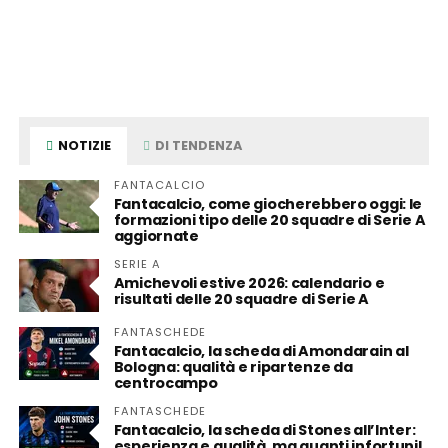
NOTIZIE
DI TENDENZA
FANTACALCIO
Fantacalcio, come giocherebbero oggi: le
formazioni tipo delle 20 squadre di Serie A
aggiornate
SERIE A
Amichevoli estive 2026: calendario e
risultati delle 20 squadre di Serie A
FANTASCHEDE
Fantacalcio, la scheda di Amondarain al
Bologna: qualità e ripartenze da
centrocampo
FANTASCHEDE
Fantacalcio, la scheda di Stones all’Inter:
esperienza e qualità, ma quanti infortuni!