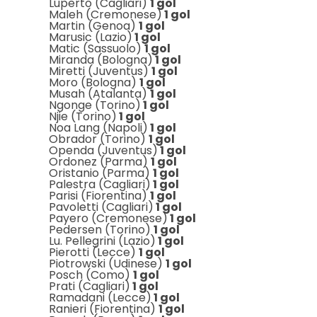
Luperto (Cagliari)
1 gol
Maleh (Cremonese)
1 gol
Martin (Genoa)
1 gol
Marusic (Lazio)
1 gol
Matic (Sassuolo)
1 gol
Miranda (Bologna)
1 gol
Miretti (Juventus)
1 gol
Moro (Bologna)
1 gol
Musah (Atalanta)
1 gol
Ngonge (Torino)
1 gol
Njie (Torino)
1 gol
Noa Lang (Napoli)
1 gol
Obrador (Torino)
1 gol
Openda (Juventus)
1 gol
Ordonez (Parma)
1 gol
Oristanio (Parma)
1 gol
Palestra (Cagliari)
1 gol
Parisi (Fiorentina)
1 gol
Pavoletti (Cagliari)
1 gol
Payero (Cremonese)
1 gol
Pedersen (Torino)
1 gol
Lu. Pellegrini (Lazio)
1 gol
Pierotti (Lecce)
1 gol
Piotrowski (Udinese)
1 gol
Posch (Como)
1 gol
Prati (Cagliari)
1 gol
Ramadani (Lecce)
1 gol
Ranieri (Fiorentina)
1 gol