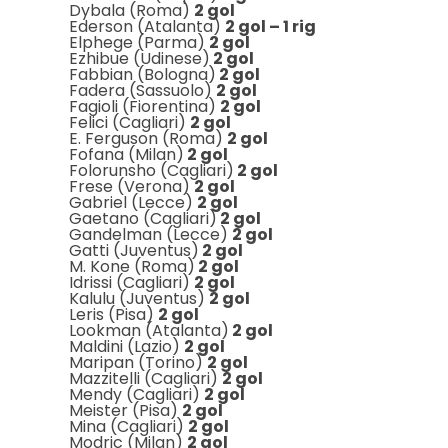
Dybala (Roma)
2 gol
Ederson (Atalanta)
2 gol – 1 rig
Elphege (Parma)
2 gol
Ezhibue (Udinese)
2 gol
Fabbian (Bologna)
2 gol
Fadera (Sassuolo)
2 gol
Fagioli (Fiorentina)
2 gol
Felici (Cagliari)
2 gol
E. Ferguson (Roma)
2 gol
Fofana (Milan)
2 gol
Folorunsho (Cagliari)
2 gol
Frese (Verona)
2 gol
Gabriel (Lecce)
2 gol
Gaetano (Cagliari)
2 gol
Gandelman (Lecce)
2 gol
Gatti (Juventus)
2 gol
M. Kone (Roma)
2 gol
Idrissi (Cagliari)
2 gol
Kalulu (Juventus)
2 gol
Leris (Pisa)
2 gol
Lookman (Atalanta)
2 gol
Maldini (Lazio)
2 gol
Maripan (Torino)
2 gol
Mazzitelli (Cagliari)
2 gol
Mendy (Cagliari)
2 gol
Meister (Pisa)
2 gol
Mina (Cagliari)
2 gol
Modric (Milan)
2 gol