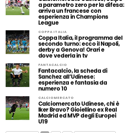
a parametro zero per la difesa:
arriva un francese con
esperienza in Champions
League
COPPA ITALIA
Coppa Italia, il programma del
secondo turno: ecco il Napoli,
derby a Genova! Orari e
dove vederla in tv
FANTACALCIO
Fantacalcio, la scheda di
Sanchez all’Udinese:
esperienza e fantasia da
numero 10
CALCIOMERCATO
Calciomercato Udinese, chi è
Iker Bravo? Gioiellino ex Real
Madrid ed MVP degli Europei
U19