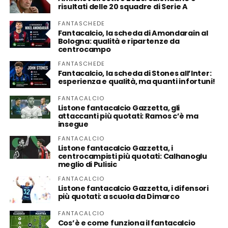
risultati delle 20 squadre di Serie A
FANTASCHEDE
Fantacalcio, la scheda di Amondarain al
Bologna: qualità e ripartenze da
centrocampo
FANTASCHEDE
Fantacalcio, la scheda di Stones all’Inter:
esperienza e qualità, ma quanti infortuni!
FANTACALCIO
Listone fantacalcio Gazzetta, gli
attaccanti più quotati: Ramos c’è ma
insegue
FANTACALCIO
Listone fantacalcio Gazzetta, i
centrocampisti più quotati: Calhanoglu
meglio di Pulisic
FANTACALCIO
Listone fantacalcio Gazzetta, i difensori
più quotati: a scuola da Dimarco
FANTACALCIO
Cos’è e come funziona il fantacalcio