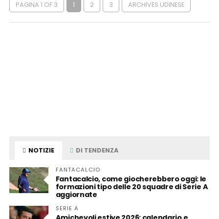
PAGINA 1 OF 3
1
2
3
ARCHIVES UDINESE
NOTIZIE
DI TENDENZA
FANTACALCIO
Fantacalcio, come giocherebbero oggi: le
formazioni tipo delle 20 squadre di Serie A
aggiornate
SERIE A
Amichevoli estive 2026: calendario e