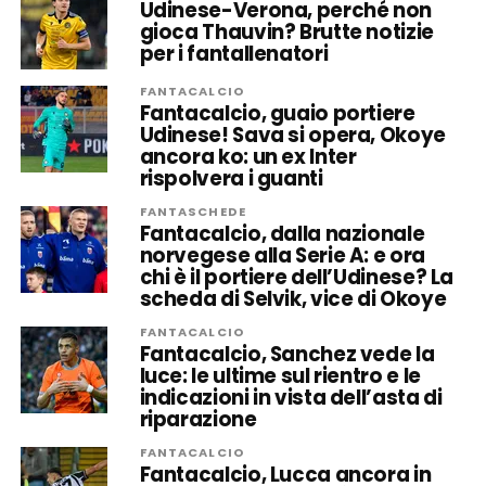
Udinese-Verona, perché non
gioca Thauvin? Brutte notizie
per i fantallenatori
FANTACALCIO
Fantacalcio, guaio portiere
Udinese! Sava si opera, Okoye
ancora ko: un ex Inter
rispolvera i guanti
FANTASCHEDE
Fantacalcio, dalla nazionale
norvegese alla Serie A: e ora
chi è il portiere dell’Udinese? La
scheda di Selvik, vice di Okoye
FANTACALCIO
Fantacalcio, Sanchez vede la
luce: le ultime sul rientro e le
indicazioni in vista dell’asta di
riparazione
FANTACALCIO
Fantacalcio, Lucca ancora in