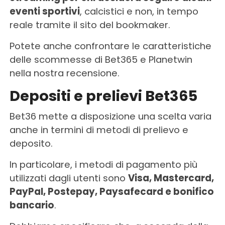
eventi sportivi
, calcistici e non, in tempo
reale tramite il sito del bookmaker.
Potete anche confrontare le caratteristiche
delle scommesse di Bet365 e Planetwin
nella nostra recensione.
Depositi e prelievi Bet365
Bet36 mette a disposizione una scelta varia
anche in termini di metodi di prelievo e
deposito.
In particolare, i metodi di pagamento più
utilizzati dagli utenti sono
Visa, Mastercard,
PayPal, Postepay, Paysafecard e bonifico
bancario
.