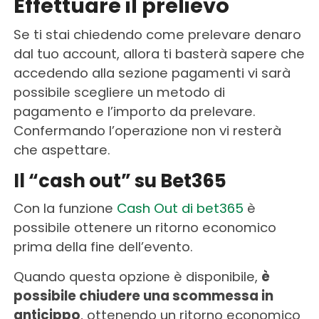
Effettuare il prelievo
Se ti stai chiedendo come prelevare denaro
dal tuo account, allora ti basterà sapere che
accedendo alla sezione pagamenti vi sarà
possibile scegliere un metodo di
pagamento e l’importo da prelevare.
Confermando l’operazione non vi resterà
che aspettare.
Il “cash out” su Bet365
Con la funzione
Cash Out di bet365
è
possibile ottenere un ritorno economico
prima della fine dell’evento.
Quando questa opzione è disponibile,
è
possibile chiudere una scommessa in
anticippo
, ottenendo un ritorno economico