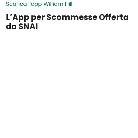
Scarica l’app William Hill
L’App per Scommesse Offerta
da SNAI