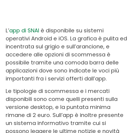
L’
app di SNAI
è disponibile su sistemi
operativi Android e iOS. La grafica è pulita ed
incentrata sul grigio e sull’arancione, e
accedere alle opzioni di scommessa è
possibile tramite una comoda barra delle
applicazioni dove sono indicate le voci più
importanti fra i servizi offerti dall’app.
Le tipologie di scommessa e i mercati
disponibili sono come quelli presenti sulla
versione desktop, e la puntata minima
rimane di 2 euro. Sull’app è inoltre presente
un sistema informativo tramite cui si
possono leggere le ultime notizie e novità