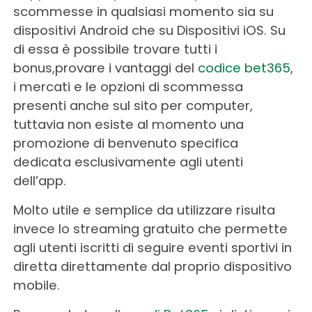
scommesse in qualsiasi momento sia su
dispositivi Android che su Dispositivi iOS. Su
di essa è possibile trovare tutti i
bonus,provare i vantaggi del
codice bet365
,
i mercati e le opzioni di scommessa
presenti anche sul sito per computer,
tuttavia non esiste al momento una
promozione di benvenuto specifica
dedicata esclusivamente agli utenti
dell’app.
Molto utile e semplice da utilizzare risulta
invece lo streaming gratuito che permette
agli utenti iscritti di seguire eventi sportivi in
diretta direttamente dal proprio dispositivo
mobile.