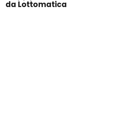
da Lottomatica