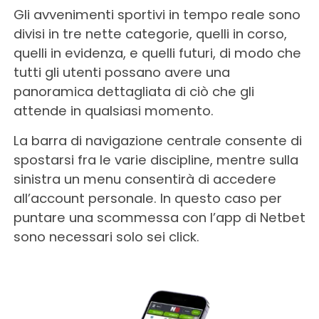
Gli avvenimenti sportivi in tempo reale sono
divisi in tre nette categorie, quelli in corso,
quelli in evidenza, e quelli futuri, di modo che
tutti gli utenti possano avere una
panoramica dettagliata di ciò che gli
attende in qualsiasi momento.
La barra di navigazione centrale consente di
spostarsi fra le varie discipline, mentre sulla
sinistra un menu consentirà di accedere
all’account personale. In questo caso per
puntare una scommessa con l’app di Netbet
sono necessari solo sei click.