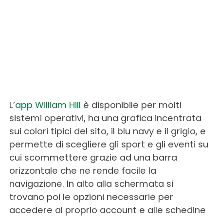
L’
app William Hill
è disponibile per molti
sistemi operativi, ha una grafica incentrata
sui colori tipici del sito, il blu navy e il grigio, e
permette di scegliere gli sport e gli eventi su
cui scommettere grazie ad una barra
orizzontale che ne rende facile la
navigazione. In alto alla schermata si
trovano poi le opzioni necessarie per
accedere al proprio account e alle schedine