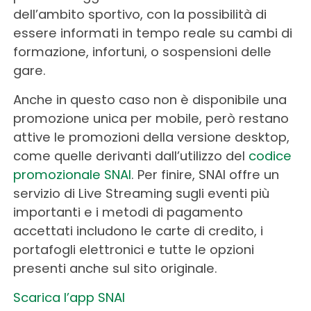
dell’ambito sportivo, con la possibilità di
essere informati in tempo reale su cambi di
formazione, infortuni, o sospensioni delle
gare.
Anche in questo caso non è disponibile una
promozione unica per mobile, però restano
attive le promozioni della versione desktop,
come quelle derivanti dall’utilizzo del
codice
promozionale SNAI
. Per finire, SNAI offre un
servizio di Live Streaming sugli eventi più
importanti e i metodi di pagamento
accettati includono le carte di credito, i
portafogli elettronici e tutte le opzioni
presenti anche sul sito originale.
Scarica l’app SNAI