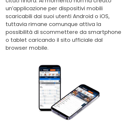
citati finora. Al momento non ha creato
un’applicazione per dispositivi mobili
scaricabili dai suoi utenti Android o iOS,
tuttavia rimane comunque attiva la
possibilità di scommettere da smartphone
o tablet caricando il sito ufficiale dal
browser mobile.