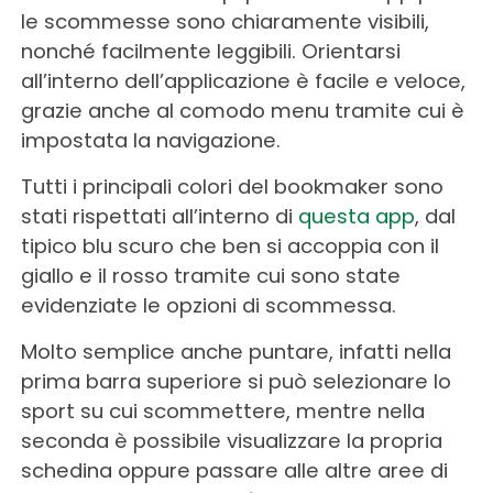
le scommesse sono chiaramente visibili,
nonché facilmente leggibili. Orientarsi
all’interno dell’applicazione è facile e veloce,
grazie anche al comodo menu tramite cui è
impostata la navigazione.
Tutti i principali colori del bookmaker sono
stati rispettati all’interno di
questa app
, dal
tipico blu scuro che ben si accoppia con il
giallo e il rosso tramite cui sono state
evidenziate le opzioni di scommessa.
Molto semplice anche puntare, infatti nella
prima barra superiore si può selezionare lo
sport su cui scommettere, mentre nella
seconda è possibile visualizzare la propria
schedina oppure passare alle altre aree di