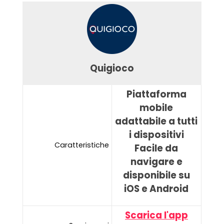
Quigioco
Piattaforma
mobile
adattabile a tutti
i dispositivi
Caratteristiche
Facile da
navigare e
disponibile su
iOS e Android
Scarica l'app