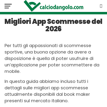
Migliori App Scommesse del
2026
Per tutti gli appassionati di scommesse
sportive, una buona opzione da avere a
disposizione è quella di poter usufruire di
un’applicazione per poter scommettere da
mobile.
In questa guida abbiamo incluso tutti i
dettagli sulle migliori app scommesse
attualmente disponibili dal book maker
presenti sul mercato italiano.