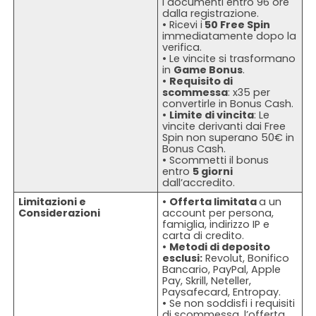
i documenti entro 96 ore
dalla registrazione.
• Ricevi i
50 Free Spin
immediatamente dopo la
verifica.
• Le vincite si trasformano
in
Game Bonus
.
•
Requisito di
scommessa
: x35 per
convertirle in Bonus Cash.
•
Limite di vincita
: Le
vincite derivanti dai Free
Spin non superano 50€ in
Bonus Cash.
• Scommetti il bonus
entro
5 giorni
dall’accredito.
Limitazioni e
•
Offerta limitata
a un
Considerazioni
account per persona,
famiglia, indirizzo IP e
carta di credito.
•
Metodi di deposito
esclusi:
Revolut, Bonifico
Bancario, PayPal, Apple
Pay, Skrill, Neteller,
Paysafecard, Entropay.
• Se non soddisfi i requisiti
di scommessa, l’offerta