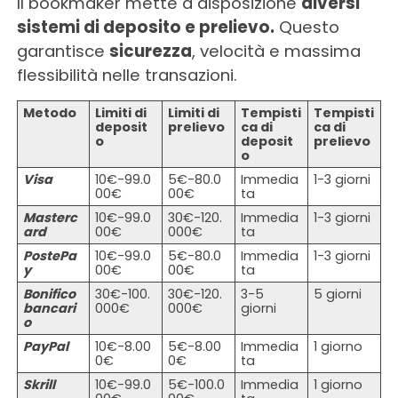
Il bookmaker mette a disposizione
diversi
sistemi di deposito e prelievo.
Questo
garantisce
sicurezza
, velocità e massima
flessibilità nelle transazioni.
Metodo
Limiti di
Limiti di
Tempisti
Tempisti
deposit
prelievo
ca di
ca di
o
deposit
prelievo
o
Visa
10€-99.0
5€-80.0
Immedia
1-3 giorni
00€
00€
ta
Masterc
10€-99.0
30€-120.
Immedia
1-3 giorni
ard
00€
000€
ta
PostePa
10€-99.0
5€-80.0
Immedia
1-3 giorni
y
00€
00€
ta
Bonifico
30€-100.
30€-120.
3-5
5 giorni
bancari
000€
000€
giorni
o
PayPal
10€-8.00
5€-8.00
Immedia
1 giorno
0€
0€
ta
Skrill
10€-99.0
5€-100.0
Immedia
1 giorno