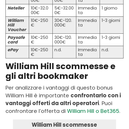
00€
00€
ta
Neteller
10€-32.0
5€-32.00
Immedia
1 giorno
00€
0€
ta
William
10€-250
30€-120.
Immedia
1-3 giorni
Hill
€
000€
ta
Voucher
Paysafe
10€-250
30€-120.
Immedia
1-3 giorni
card
€
000€
ta
ePay
10€-250
n.d.
Immedia
n.d.
€
ta
William Hill scommesse e
gli altri bookmaker
Per analizzare i vantaggi di questo bonus
William Hill è importante
confrontarlo con i
vantaggi offerti da altri operatori
. Puoi
confrontare l’offerta di
William Hill o Bet365
.
William Hill scommesse