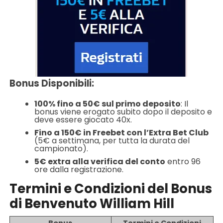
Bonus Disponibili:
100% fino a 50€ sul primo deposito
: Il
bonus viene erogato subito dopo il deposito e
deve essere giocato 40x.
Fino a 150€ in Freebet con l’Extra Bet Club
(5€ a settimana, per tutta la durata del
campionato).
5€ extra alla verifica del conto
entro 96
ore dalla registrazione.
Termini e Condizioni del Bonus
di Benvenuto William Hill