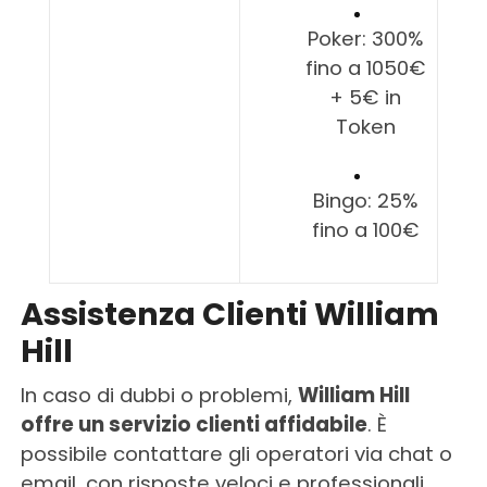
Poker: 300%
fino a 1050€
+ 5€ in
Token
Bingo: 25%
fino a 100€
Assistenza Clienti William
Hill
In caso di dubbi o problemi,
William Hill
offre un servizio clienti affidabile
. È
possibile contattare gli operatori via chat o
email, con risposte veloci e professionali.