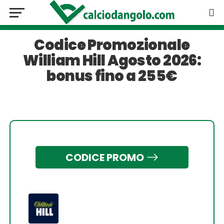
Codice Promozionale
William Hill Agosto 2026:
bonus fino a 255€
CODICE PROMO