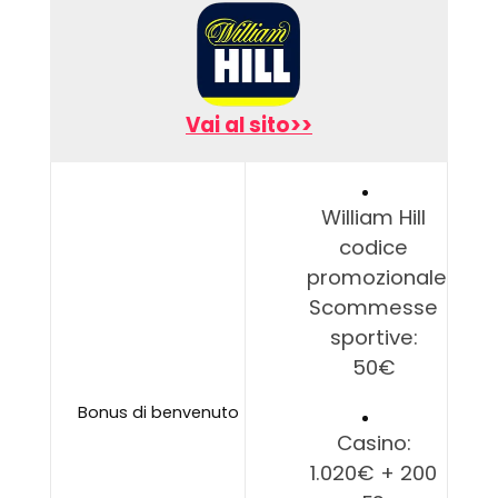
Vai al sito>>
William Hill
codice
promozionale
Scommesse
sportive:
50€
Bonus di benvenuto
Casino:
1.020€ + 200