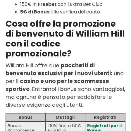
150€ in
Freebet
con l’Extra Bet Club
5€ di Bonus
alla verifica del conto
Cosa offre la promozione
di benvenuto di William Hill
con il codice
promozionale?
William Hill offre due
pacchetti di
benvenuto esclusivi per i nuovi utenti:
uno
per il
casino e uno per le scommesse
sportive
. Entrambi i bonus sono vantaggiosi,
ma ognuno è pensato per soddisfare le
diverse esigenze degli utenti.
Bonus
Dettagli
Registrati
Bonus
100% fino a 50€
Registrati per il
Scommesse
+ 150€ in
Bonus