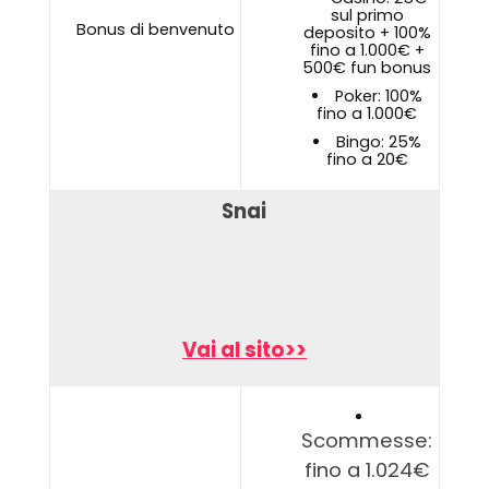
sul primo
Bonus di benvenuto
deposito + 100%
fino a 1.000€ +
500€ fun bonus
Poker: 100%
fino a 1.000€
Bingo: 25%
fino a 20€
Snai
Vai al sito>>
Scommesse:
fino a 1.024€