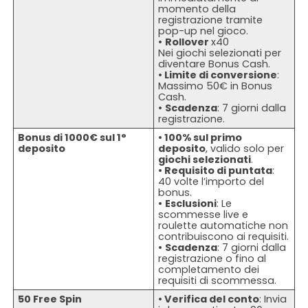
momento della
registrazione tramite
pop-up nel gioco.
•
Rollover
x40
Nei giochi selezionati per
diventare Bonus Cash.
•
Limite di conversione
:
Massimo 50€ in Bonus
Cash.
•
Scadenza
: 7 giorni dalla
registrazione.
Bonus di 1000€ sul 1°
•
100% sul primo
deposito
deposito
, valido solo per
giochi selezionati
.
•
Requisito di puntata
:
40 volte l’importo del
bonus.
•
Esclusioni
: Le
scommesse live e
roulette automatiche non
contribuiscono ai requisiti.
•
Scadenza
: 7 giorni dalla
registrazione o fino al
completamento dei
requisiti di scommessa.
50 Free Spin
•
Verifica del conto
: Invia