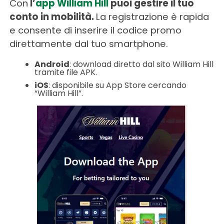
Con
l’
app William Hill
puoi gestire il tuo
conto in mobilità.
La registrazione è rapida
e consente di inserire il codice promo
direttamente dal tuo smartphone.
Android
: download diretto dal sito William Hill
tramite file APK.
iOS
: disponibile su App Store cercando
“William Hill”.