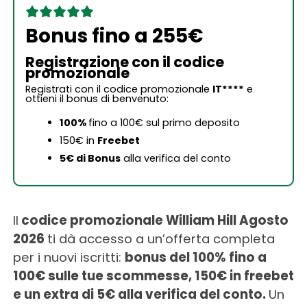
5
rating
Bonus fino a 255€
Registrazione con il codice
promozionale
Registrati con il codice promozionale
IT****
e
ottieni il bonus di benvenuto:
100%
fino a 100€ sul primo deposito
150€ in
Freebet
5€ di Bonus
alla verifica del conto
Il
codice promozionale William Hill Agosto
2026
ti dà accesso a un’offerta completa
per i nuovi iscritti:
bonus del 100% fino a
100€ sulle tue scommesse, 150€ in freebet
e un extra di 5€ alla verifica del conto.
Un