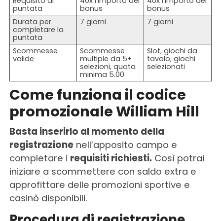
Requisito di
40x l’importo del
40x l’importo del
puntata
bonus
bonus
Durata per
7 giorni
7 giorni
completare la
puntata
Scommesse
Scommesse
Slot, giochi da
valide
multiple da 5+
tavolo, giochi
selezioni, quota
selezionati
minima 5.00
Come funziona il codice
promozionale William Hill
Basta inserirlo al momento della
registrazione
nell’apposito campo e
completare i
requisiti richiesti.
Così potrai
iniziare a scommettere con saldo extra e
approfittare delle promozioni sportive e
casinò disponibili.
Procedura di registrazione