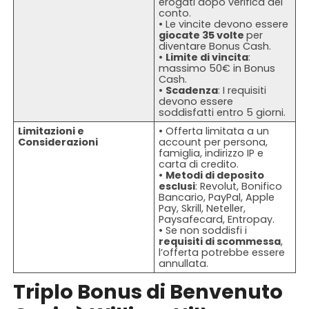
erogati dopo verifica del
conto.
• Le vincite devono essere
giocate 35 volte
per
diventare Bonus Cash.
•
Limite di vincita
:
massimo 50€ in Bonus
Cash.
•
Scadenza
: I requisiti
devono essere
soddisfatti entro 5 giorni.
Limitazioni e
• Offerta limitata a un
Considerazioni
account per persona,
famiglia, indirizzo IP e
carta di credito.
•
Metodi di deposito
esclusi
: Revolut, Bonifico
Bancario, PayPal, Apple
Pay, Skrill, Neteller,
Paysafecard, Entropay.
• Se non soddisfi i
requisiti di scommessa
,
l’offerta potrebbe essere
annullata.
Triplo Bonus di Benvenuto