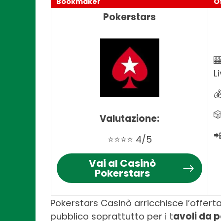
Bookmaker
O
Pokerstars

L


Valutazione:

⭐⭐⭐⭐ 4/5
Vai al Casinò
Pokerstars
Pokerstars Casinò arricchisce l’offert
pubblico soprattutto per i t
avoli da p