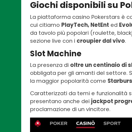
Giochi disponibili su P
La piattaforma casino Pokerstars è com
cui citiamo
PlayTech, NetEnt
ed
Evol
da tavolo più popolari (roulette, black
sezione live con i
croupier dal vivo
.
Slot Machine
La presenza di
oltre un centinaio di s
obbligata per gli amanti del settore. S
la maggior popolarità come
Starburs
Caratterizzati da temi e funzionalità s
presentano anche dei
jackpot progr
proclamazione di un vincitore.