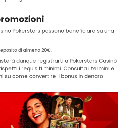
promozioni
 casino Pokerstars possono beneficiare su una
eposito di almeno 20€.
asterà dunque registrarti a Pokerstars Casinò
petti i requisiti minimi. Consulta i termini e
ni su come convertire il bonus in denaro