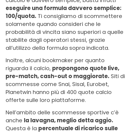
calcolo e davvero semplice, basta infatti
eseguire una formula davvero semplice:
100/quota.
Ti consigliamo di scommettere
solamente quando consideri che le
probabilità di vincita siano superiori a quelle
stabilite dagli operatori stessi, grazie
all’utilizzo della formula sopra indicata.
Inoltre, alcuni bookmaker per quanto
riguarda il calcio,
propongono quote live,
pre-match, cash-out o maggiorate.
Siti di
scommesse come Snai, Sisal, Eurobet,
Planetwin hanno più di 400 quote calcio
offerte sulle loro piattaforme.
Nell’ambito delle scommesse sportive c’è
anche
la lavagna, meglio detta aggio.
Questa è la
percentuale di ricarico sulle