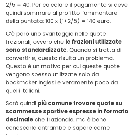
2/5 = 40. Per calcolare il pagamento si deve
quindi sommare al profitto l’ammontare
della puntata: 100 x (1+2/5) = 140 euro.
C’è però uno svantaggio nelle quote
frazionali, ovvero che
le frazioni utilizzate
sono standardizzate
. Quando si tratta di
convertirle, questo risulta un problema.
Questo è un motivo per cui queste quote
vengono spesso utilizzate solo da
bookmaker inglesi e veramente poco da
quelli italiani.
Sarà quindi
più comune trovare quote su
scommesse sportive espresse in formato
decimale
che frazionale, ma è bene
conoscerle entrambe e sapere come