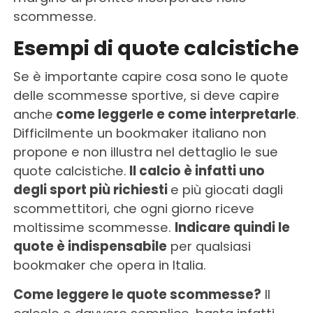
scommesse.
Esempi di quote calcistiche
Se è importante capire cosa sono le quote
delle scommesse sportive, si deve capire
anche
come leggerle e come interpretarle
.
Difficilmente un bookmaker italiano non
propone e non illustra nel dettaglio le sue
quote calcistiche.
Il calcio è infatti uno
degli sport più richiesti
e più giocati dagli
scommettitori, che ogni giorno riceve
moltissime scommesse.
Indicare quindi le
quote è indispensabile
per qualsiasi
bookmaker che opera in Italia.
Come leggere le quote scommesse?
Il