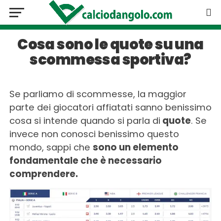
Cosa sono le quote su una
scommessa sportiva?
Se parliamo di scommesse, la maggior
parte dei giocatori affiatati sanno benissimo
cosa si intende quando si parla di
quote
. Se
invece non conosci benissimo questo
mondo, sappi che
sono un elemento
fondamentale che è necessario
comprendere.