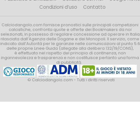
Condizioni d’uso
Contatto
Calciodangolo.com fornisce pronostici sulle principali competizioni
calcistiche, confronta quote e offerte dei Bookmakers da noi
selezionati, in possesso di regolare concessione ad operare in Italia
rilasciata dall’Agenzia delle Dogane e dei Monopoli. Il servizio, come
indicato dall’Autorità per le garanzie nelle comunicazioni al punto 5.6
delle proprie Linee Guida (allegate alla delibera 132/19/CONS),
è effettuato nel rispetto del principio di continenza, non
ingannevolezza e trasparenza e non costituisce pertanto una forma
di pubblicità.
© Calciodangolo.com - Tutti i diritti riservati