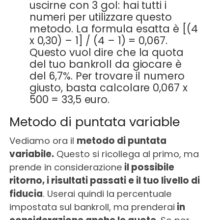
uscirne con 3 gol: hai tutti i
numeri per utilizzare questo
metodo. La formula esatta è [(4
x 0,30) – 1] / (4 – 1) = 0,067.
Questo vuol dire che la quota
del tuo bankroll da giocare è
del 6,7%. Per trovare il numero
giusto, basta calcolare 0,067 x
500 = 33,5 euro.
Metodo di puntata variable
Vediamo ora il
metodo di puntata
variabile.
Questo si ricollega al primo, ma
prende in considerazione
il possibile
ritorno, i risultati passati e il tuo livello di
fiducia
. Userai quindi la percentuale
impostata sul bankroll, ma prenderai
in