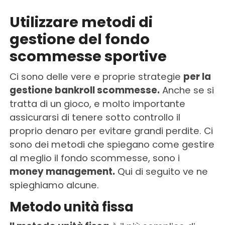
Utilizzare metodi di
gestione del fondo
scommesse sportive
Ci sono delle vere e proprie strategie
per la
gestione bankroll scommesse.
Anche se si
tratta di un gioco, e molto importante
assicurarsi di tenere sotto controllo il
proprio denaro per evitare grandi perdite. Ci
sono dei metodi che spiegano come gestire
al meglio il fondo scommesse, sono i
money management.
Qui di seguito ve ne
spieghiamo alcune.
Metodo unità fissa