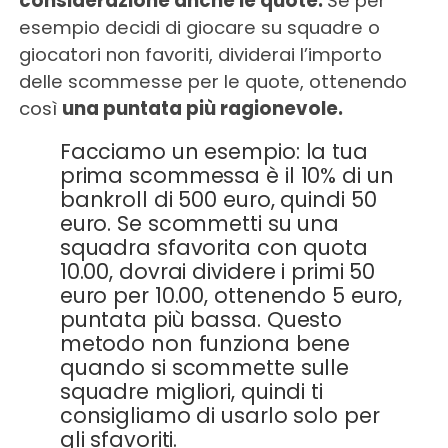
considerazione anche le quote.
Se per
esempio decidi di giocare su squadre o
giocatori non favoriti, dividerai l’importo
delle scommesse per le quote, ottenendo
così
una puntata più ragionevole.
Facciamo un esempio: la tua
prima scommessa è il 10% di un
bankroll di 500 euro, quindi 50
euro. Se scommetti su una
squadra sfavorita con quota
10.00, dovrai dividere i primi 50
euro per 10.00, ottenendo 5 euro,
puntata più bassa. Questo
metodo non funziona bene
quando si scommette sulle
squadre migliori, quindi ti
consigliamo di usarlo solo per
gli sfavoriti.