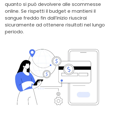
quanto si può devolvere alle scommesse
online. Se rispetti il budget e mantieni il
sangue freddo fin dall’inizio riuscirai
sicuramente ad ottenere risultati nel lungo
periodo.