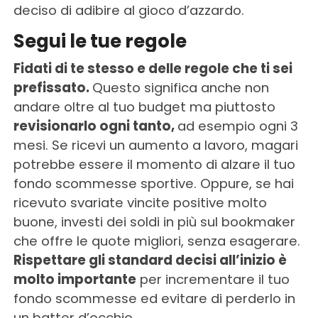
deciso di adibire al gioco d’azzardo.
Segui le tue regole
Fidati di te stesso e delle regole che ti sei
prefissato.
Questo significa anche non
andare oltre al tuo budget ma piuttosto
revisionarlo ogni tanto,
ad esempio ogni 3
mesi. Se ricevi un aumento a lavoro, magari
potrebbe essere il momento di alzare il tuo
fondo scommesse sportive. Oppure, se hai
ricevuto svariate vincite positive molto
buone, investi dei soldi in più sul bookmaker
che offre le quote migliori, senza esagerare.
Rispettare gli standard decisi all’inizio è
molto importante
per incrementare il tuo
fondo scommesse ed evitare di perderlo in
un batter d’occhio.