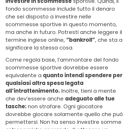
investire in scommesse
sportive. Quindi, il
fondo scommesse include tutto il denaro
che sei disposto a investire nelle
scommesse sportive in questo momento,
ma anche in futuro. Potresti anche leggere il
termine inglese online,
“bankroll”
, che sta a
significare la stessa cosa.
Come regola base, l’ammontare del fondo
scommesse sportive dovrebbe essere
equivalente a
quanto intendi spendere per
qualsiasi altra spesa legata
all’intrattenimento.
Inoltre, tieni a mente
che dev’essere anche
adeguato alle tue
tasche:
non strafare. Ogni giocatore
dovrebbe giocare solamente quello che può
permettersi. Non ha senso investire somme