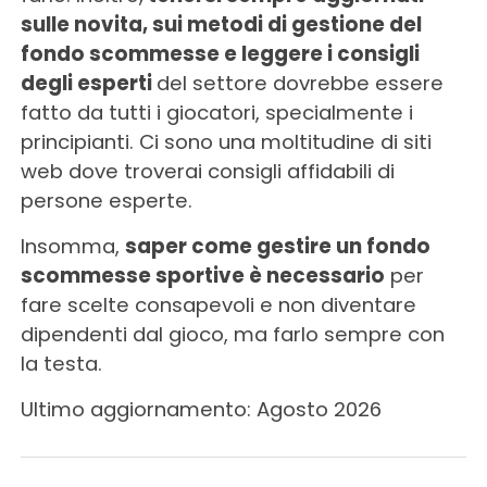
sulle novita, sui metodi di gestione del
fondo scommesse e leggere i consigli
degli esperti
del settore dovrebbe essere
fatto da tutti i giocatori, specialmente i
principianti. Ci sono una moltitudine di siti
web dove troverai consigli affidabili di
persone esperte.
Insomma,
saper come gestire un fondo
scommesse sportive è necessario
per
fare scelte consapevoli e non diventare
dipendenti dal gioco, ma farlo sempre con
la testa.
Ultimo aggiornamento: Agosto 2026