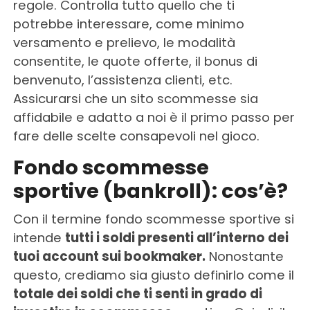
regole. Controlla tutto quello che ti
potrebbe interessare, come minimo
versamento e prelievo, le modalità
consentite, le quote offerte, il bonus di
benvenuto, l’assistenza clienti, etc.
Assicurarsi che un sito scommesse sia
affidabile e adatto a noi è il primo passo per
fare delle scelte consapevoli nel gioco.
Fondo scommesse
sportive (bankroll): cos’è?
Con il termine fondo scommesse sportive si
intende
tutti i soldi presenti all’interno dei
tuoi account sui bookmaker.
Nonostante
questo, crediamo sia giusto definirlo come il
totale dei soldi che ti senti in grado di