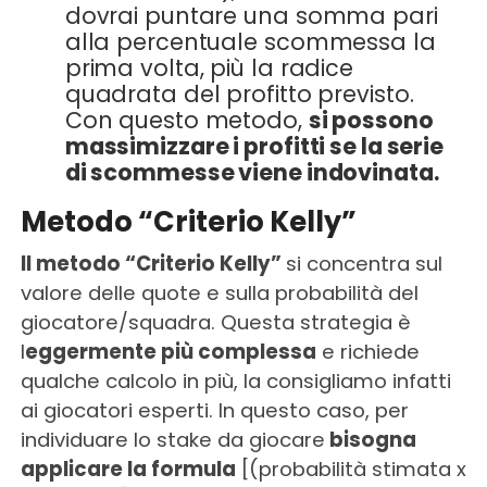
dovrai puntare una somma pari
alla percentuale scommessa la
prima volta, più la radice
quadrata del profitto previsto.
Con questo metodo,
si possono
massimizzare i profitti se la serie
di scommesse viene indovinata.
Metodo “Criterio Kelly”
Il metodo “Criterio Kelly”
si concentra sul
valore delle quote e sulla probabilità del
giocatore/squadra. Questa strategia è
l
eggermente più complessa
e richiede
qualche calcolo in più, la consigliamo infatti
ai giocatori esperti. In questo caso, per
individuare lo stake da giocare
bisogna
applicare la formula
[(probabilità stimata x