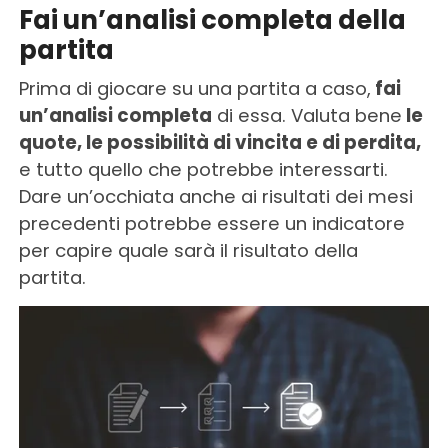
Fai un’analisi completa della
partita
Prima di giocare su una partita a caso,
fai
un’analisi completa
di essa. Valuta bene
le
quote, le possibilità di vincita e di perdita,
e tutto quello che potrebbe interessarti.
Dare un’occhiata anche ai risultati dei mesi
precedenti potrebbe essere un indicatore
per capire quale sarà il risultato della
partita.