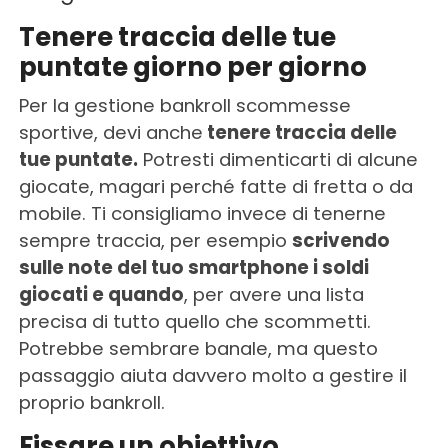
Tenere traccia delle tue
puntate giorno per giorno
Per la gestione bankroll scommesse
sportive, devi anche
tenere traccia delle
tue puntate.
Potresti dimenticarti di alcune
giocate, magari perché fatte di fretta o da
mobile. Ti consigliamo invece di tenerne
sempre traccia, per esempio
scrivendo
sulle note del tuo smartphone i soldi
giocati e quando
, per avere una lista
precisa di tutto quello che scommetti.
Potrebbe sembrare banale, ma questo
passaggio aiuta davvero molto a gestire il
proprio bankroll.
Fissare un obiettivo