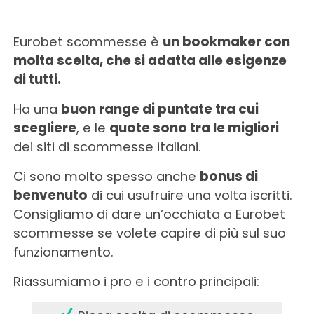
Eurobet scommesse è
un bookmaker con
molta scelta, che si adatta alle esigenze
di tutti.
Ha una
buon range di puntate tra cui
scegliere
, e le
quote sono tra le migliori
dei siti di scommesse italiani.
Ci sono molto spesso anche
bonus di
benvenuto
di cui usufruire una volta iscritti.
Consigliamo di dare un’occhiata a Eurobet
scommesse se volete capire di più sul suo
funzionamento.
Riassumiamo i pro e i contro principali: