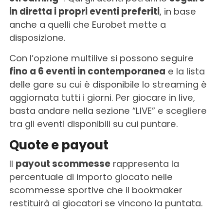
in diretta i propri eventi preferiti
, in base
anche a quelli che Eurobet mette a
disposizione.
Con l’opzione multilive si possono seguire
fino a 6 eventi in contemporanea
e la lista
delle gare su cui è disponibile lo streaming è
aggiornata tutti i giorni. Per giocare in live,
basta andare nella sezione “LIVE” e scegliere
tra gli eventi disponibili su cui puntare.
Quote e payout
Il
payout scommesse
rappresenta la
percentuale di importo giocato nelle
scommesse sportive che il bookmaker
restituirà ai giocatori se vincono la puntata.