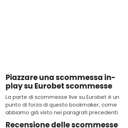
Piazzare una scommessa in-
play su Eurobet scommesse
La parte di scommesse live su Eurobet è un
punto di forza di questo bookmaker, come
abbiamo già visto nei paragrafi precedenti.
Recensione delle scommesse