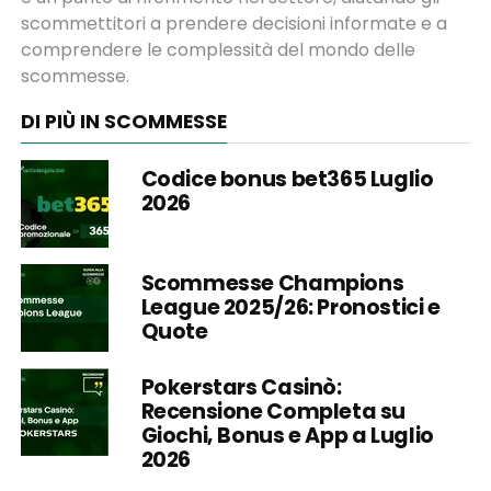
scommettitori a prendere decisioni informate e a
comprendere le complessità del mondo delle
scommesse.
DI PIÙ IN SCOMMESSE
Codice bonus bet365 Luglio
2026
Scommesse Champions
League 2025/26: Pronostici e
Quote
Pokerstars Casinò:
Recensione Completa su
Giochi, Bonus e App a Luglio
2026