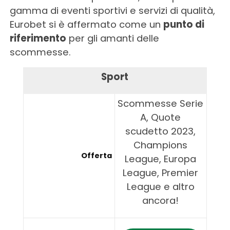
gamma di eventi sportivi e servizi di qualità,
Eurobet si è affermato come un
punto di
riferimento
per gli amanti delle
scommesse.
Sport
Scommesse Serie
A, Quote
scudetto 2023,
Champions
Offerta
League, Europa
League, Premier
League e altro
ancora!