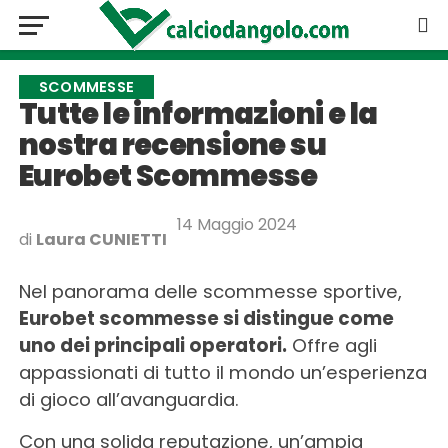
SCOMMESSE
Tutte le informazioni e la
nostra recensione su
Eurobet Scommesse
14 Maggio 2024
di
Laura CUNIETTI
Nel panorama delle scommesse sportive,
Eurobet scommesse si distingue come
uno dei principali operatori.
Offre agli
appassionati di tutto il mondo un’esperienza
di gioco all’avanguardia.
Con una solida reputazione, un’ampia