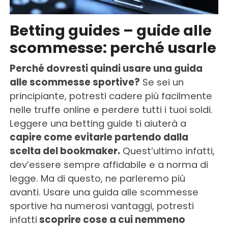
Betting guides – guide alle
scommesse: perché usarle
Perché dovresti quindi usare una guida
alle scommesse sportive?
Se sei un
principiante, potresti cadere più facilmente
nelle truffe online e perdere tutti i tuoi soldi.
Leggere una betting guide ti aiuterà a
capire come evitarle partendo dalla
scelta del bookmaker.
Quest’ultimo infatti,
dev’essere sempre affidabile e a norma di
legge. Ma di questo, ne parleremo più
avanti. Usare una guida alle scommesse
sportive ha numerosi vantaggi, potresti
infatti
scoprire cose a cui nemmeno