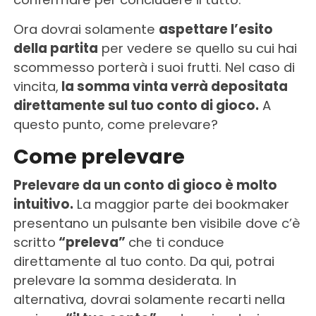
Ora dovrai solamente
aspettare l’esito
della partita
per vedere se quello su cui hai
scommesso porterà i suoi frutti. Nel caso di
vincita,
la somma vinta verrà depositata
direttamente sul tuo conto di gioco.
A
questo punto, come prelevare?
Come prelevare
Prelevare da un conto di gioco è molto
intuitivo.
La maggior parte dei bookmaker
presentano un pulsante ben visibile dove c’è
scritto
“preleva”
che ti conduce
direttamente al tuo conto. Da qui, potrai
prelevare la somma desiderata. In
alternativa, dovrai solamente recarti nella