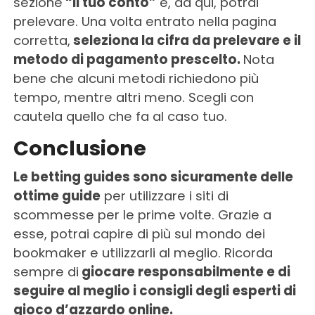
sezione
“il tuo conto”
e, da qui, potrai
prelevare. Una volta entrato nella pagina
corretta,
seleziona la cifra da prelevare e il
metodo di pagamento prescelto.
Nota
bene che alcuni metodi richiedono più
tempo, mentre altri meno. Scegli con
cautela quello che fa al caso tuo.
Conclusione
Le betting guides sono sicuramente delle
ottime guide
per utilizzare i siti di
scommesse per le prime volte. Grazie a
esse, potrai capire di più sul mondo dei
bookmaker e utilizzarli al meglio. Ricorda
sempre di
giocare responsabilmente e di
seguire al meglio i consigli degli esperti di
gioco d’azzardo online.