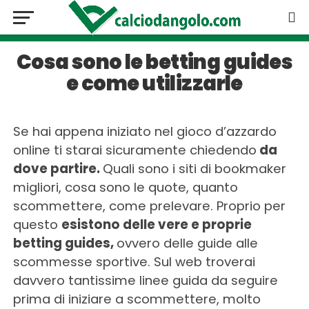
Cosa sono le betting guides
e come utilizzarle
Se hai appena iniziato nel gioco d’azzardo
online ti starai sicuramente chiedendo
da
dove partire.
Quali sono i siti di bookmaker
migliori, cosa sono le quote, quanto
scommettere, come prelevare. Proprio per
questo
esistono delle vere e proprie
betting guides,
ovvero delle guide alle
scommesse sportive. Sul web troverai
davvero tantissime linee guida da seguire
prima di iniziare a scommettere, molto