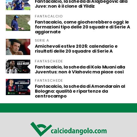
Fantacalcio, la scheda di Alajbegovic alla
Juve: non è il clone di Yildiz
FANTACALCIO
Fantacalcio, come giocherebbero oggi: le
formazioni tipo delle 20 squadre di Serie A
aggiornate
SERIE A
Amichevoli estive 2026: calendario e
risultati delle 20 squadre di Serie A
FANTASCHEDE
Fantacalcio, la scheda di Kolo Muani alla
Juventus: non è Vlahovic ma piace così
FANTASCHEDE
Fantacalcio, la scheda di Amondarain al
Bologna: qualità e ripartenze da
centrocampo