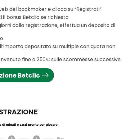
 web del bookmaker e clicca su “Registrati”
ci il bonus Betclic se richiesto
giorni dalla registrazione, effettua un deposito di
to
ll’importo depositato su multiple con quota non
 benvenuto fino a 250€ sulle scommesse successive
zione Betclic