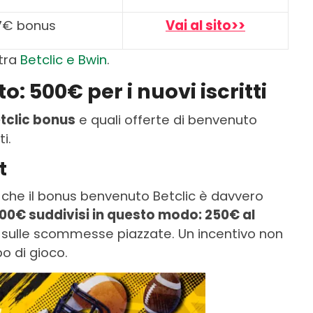
7€ bonus
Vai al sito>>
 tra
Betclic e Bwin
.
: 500€ per i nuovi iscritti
etclic bonus
e quali offerte di benvenuto
i.
t
che il bonus benvenuto Betclic è davvero
00€ suddivisi in questo modo: 250€ al
sulle scommesse piazzate. Un incentivo non
o di gioco.