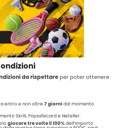
Condizioni
ndizioni da rispettare
per poter ottenere
ta entro e non oltre
7 giorni
dal momento
mento Skrill, Paysafecard e Neteller.
ario
giocare tre volte il 100%
dell’importo
o della ricarica fosse superiore a 500€, sarà