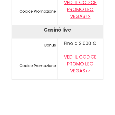
VEDI IL CODICE
PROMO LEO
Codice Promozione
VEGAS>>
Casinò live
Fino a 2.000 €
Bonus
VEDI IL CODICE
PROMO LEO
Codice Promozione
VEGAS>>