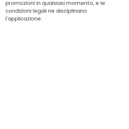
promozioni in qualsiasi momento, e le
condizioni legali ne disciplinano
l’applicazione.