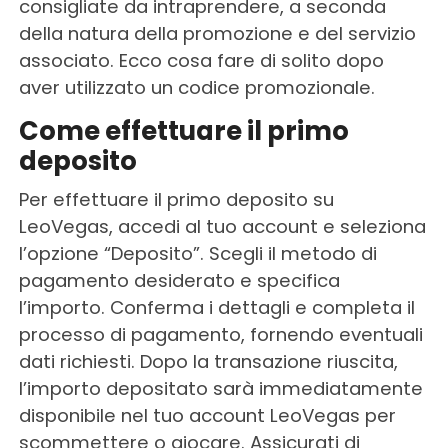
consigliate da intraprendere, a seconda
della natura della promozione e del servizio
associato. Ecco cosa fare di solito dopo
aver utilizzato un codice promozionale.
Come effettuare il primo
deposito
Per effettuare il primo deposito su
LeoVegas, accedi al tuo account e seleziona
l’opzione “Deposito”. Scegli il metodo di
pagamento desiderato e specifica
l’importo. Conferma i dettagli e completa il
processo di pagamento, fornendo eventuali
dati richiesti. Dopo la transazione riuscita,
l’importo depositato sarà immediatamente
disponibile nel tuo account LeoVegas per
scommettere o giocare. Assicurati di