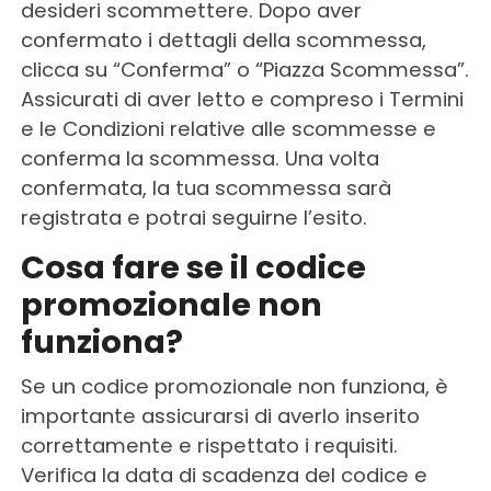
desideri scommettere. Dopo aver
confermato i dettagli della scommessa,
clicca su “Conferma” o “Piazza Scommessa”.
Assicurati di aver letto e compreso i Termini
e le Condizioni relative alle scommesse e
conferma la scommessa. Una volta
confermata, la tua scommessa sarà
registrata e potrai seguirne l’esito.
Cosa fare se il codice
promozionale non
funziona?
Se un codice promozionale non funziona, è
importante assicurarsi di averlo inserito
correttamente e rispettato i requisiti.
Verifica la data di scadenza del codice e