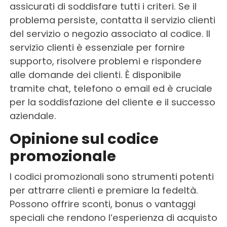
assicurati di soddisfare tutti i criteri. Se il
problema persiste, contatta il servizio clienti
del servizio o negozio associato al codice. Il
servizio clienti è essenziale per fornire
supporto, risolvere problemi e rispondere
alle domande dei clienti. È disponibile
tramite chat, telefono o email ed è cruciale
per la soddisfazione del cliente e il successo
aziendale.
Opinione sul codice
promozionale
I codici promozionali sono strumenti potenti
per attrarre clienti e premiare la fedeltà.
Possono offrire sconti, bonus o vantaggi
speciali che rendono l’esperienza di acquisto