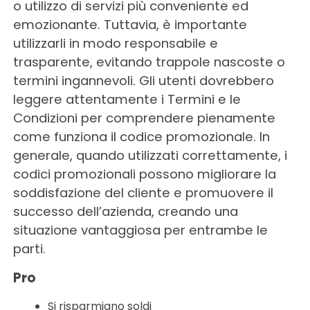
o utilizzo di servizi più conveniente ed
emozionante. Tuttavia, è importante
utilizzarli in modo responsabile e
trasparente, evitando trappole nascoste o
termini ingannevoli. Gli utenti dovrebbero
leggere attentamente i Termini e le
Condizioni per comprendere pienamente
come funziona il codice promozionale. In
generale, quando utilizzati correttamente, i
codici promozionali possono migliorare la
soddisfazione del cliente e promuovere il
successo dell’azienda, creando una
situazione vantaggiosa per entrambe le
parti.
Pro
Si risparmiano soldi