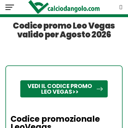
Codice promo Leo Vegas
valido per Agosto 2026
VEDI IL CODICE PROMO
LEO VEGAS>>
Codice promozionale
LeoVegas