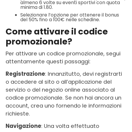
almeno 6 volte su eventi sportivi con quota
minima di 1.80.
Selezionare l’opzione per ottenere il bonus
del 50% fino a 100€ nelle schedine.
Come attivare il codice
promozionale?
Per attivare un codice promozionale, segui
attentamente questi passaggi:
Registrazione
: Innanzitutto, devi registrarti
o accedere al sito o all’applicazione del
servizio o del negozio online associato al
codice promozionale. Se non hai ancora un
account, crea uno fornendo le informazioni
richieste.
Navigazione
: Una volta effettuato