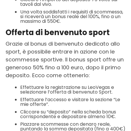
tavoli dal vivo.
Una volta soddisfatti i requisiti di scommessa,
si riceverà un bonus reale del 100%, fino a un
massimo di 550€.
Offerta di benvenuto sport
Grazie al bonus di benvenuto dedicato allo
sport, è possibile entrare in azione con le
scommesse sportive. Il bonus sport offre un
generoso 50% fino a 100 euro, dopo il primo
deposito. Ecco come ottenerlo:
Effettuare la registrazione su LeoVegas e
selezionare l’offerta di benvenuto Sport.
Effettuare l’accesso e visitare la sezione “Le
mie offerte”.
Cliccare su “deposito” nella scheda bonus
corrispondente e depositare almeno 10€.
Piazzare scommesse con denaro reale,
puntando la somma depositata (fino a 400€)