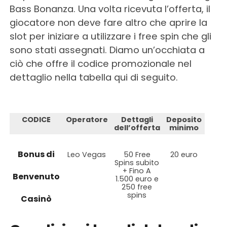
Bass Bonanza. Una volta ricevuta l’offerta, il
giocatore non deve fare altro che aprire la
slot per iniziare a utilizzare i free spin che gli
sono stati assegnati. Diamo un’occhiata a
ciò che offre il codice promozionale nel
dettaglio nella tabella qui di seguito.
CODICE
Operatore
Dettagli
Deposito
dell’offerta
minimo
Bonus di
Leo Vegas
50 Free
20 euro
Spins subito
+ Fino A
Benvenuto
1.500 euro e
250 free
spins
Casinò