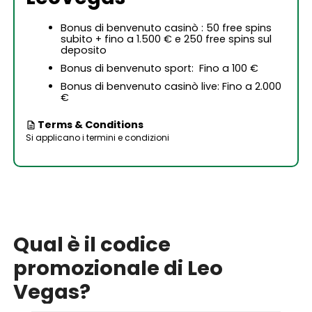
Bonus di benvenuto casinò : 50 free spins
subito + fino a 1.500 € e 250 free spins sul
deposito
Bonus di benvenuto sport: Fino a 100 €
Bonus di benvenuto casinò live: Fino a 2.000
€
Terms & Conditions
Si applicano i termini e condizioni
Qual è il codice
promozionale di Leo
Vegas?