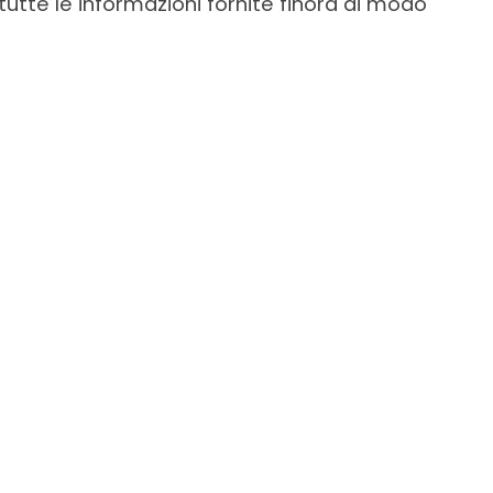
utte le informazioni fornite finora di modo