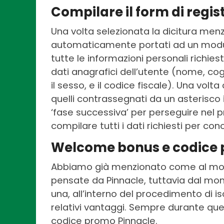
Compilare il form di regis
Una volta selezionata la dicitura men
automaticamente portati ad un modul
tutte le informazioni personali richies
dati anagrafici dell’utente (nome, cog
il sesso, e il codice fiscale). Una volta
quelli contrassegnati da un asterisco i
‘fase successiva’ per perseguire nel 
compilare tutti i dati richiesti per c
Welcome bonus e codice
Abbiamo già menzionato come al mom
pensate da Pinnacle, tuttavia dal 
una, all’interno del procedimento di is
relativi vantaggi. Sempre durante que
codice promo Pinnacle.