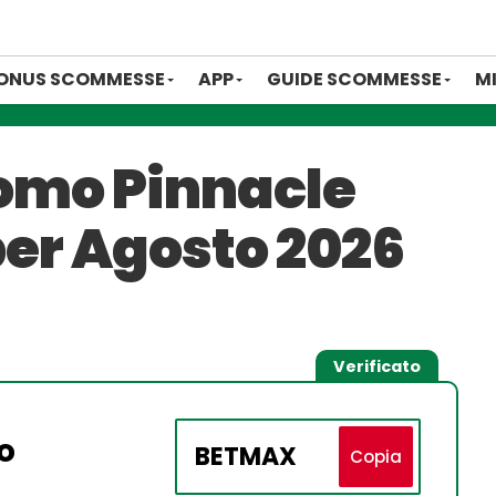
ONUS SCOMMESSE
APP
GUIDE SCOMMESSE
MI
omo Pinnacle
er Agosto 2026
Verificato
o
BETMAX
Copia