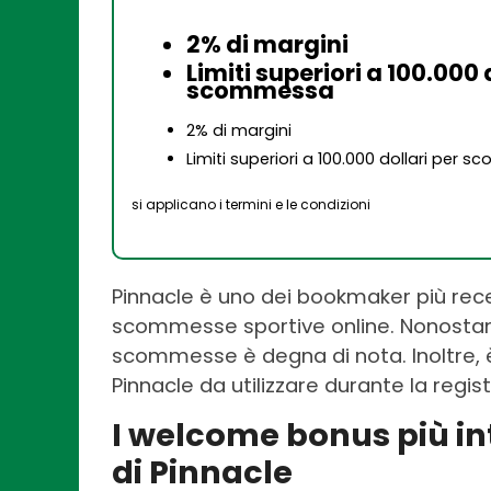
2% di margini
Limiti superiori a 100.000 
scommessa
2% di margini
Limiti superiori a 100.000 dollari per
si applicano i termini e le condizioni
Pinnacle è uno dei bookmaker più recen
scommesse sportive online. Nonostante
scommesse è degna di nota. Inoltre, 
Pinnacle da utilizzare durante la regist
I welcome bonus più int
di Pinnacle