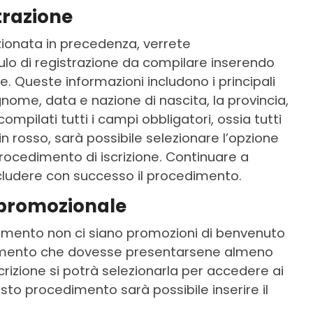
trazione
zionata in precedenza, verrete
o di registrazione da compilare inserendo
te. Queste informazioni includono i principali
nome, data e nazione di nascita, la provincia,
 compilati tutti i campi obbligatori, ossia tutti
n rosso, sarà possibile selezionare l’opzione
procedimento di iscrizione. Continuare a
oncludere con successo il procedimento.
 promozionale
ento non ci siano promozioni di benvenuto
momento che dovesse presentarsene almeno
crizione si potrà selezionarla per accedere ai
sto procedimento sarà possibile inserire il