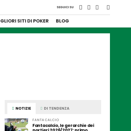
SEGUICI SU
GLIORI SITI DI POKER
BLOG
NOTIZIE
DI TENDENZA
FANTACALCIO
Fantacalcio, le gerarchie dei
portieri 2026/2027: primo,