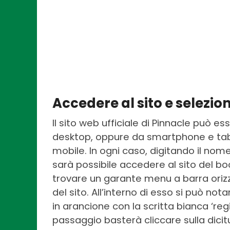
Accedere al sito e selezion
Il sito web ufficiale di Pinnacle può 
desktop, oppure da smartphone e table
mobile. In ogni caso, digitando il nome
sarà possibile accedere al sito del bo
trovare un garante menu a barra orizz
del sito. All’interno di esso si può no
in arancione con la scritta bianca ‘re
passaggio basterà cliccare sulla dici