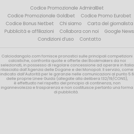
Codice Promozionale AdmiralBet
Codice Promozionale Goldbet
Codice Promo Eurobet
Codice Bonus Netbet
Chi siamo
Carta del giornalista
Pubblicità e affiliazioni
Collabora con noi
Google News
Condizioni d’uso
Contatto
Calciodangolo.com fornisce pronostici sulle principali competizioni
calcistiche, confronta quote e offerte dei Bookmakers da noi
selezionati, in possesso di regolare concessione ad operare in Italia
rilasciata dall’Agenzia delle Dogane e dei Monopoli. Il servizio, come
indicato dall’Autorità per le garanzie nelle comunicazioni al punto 5.6
delle proprie Linee Guida (allegate alla delibera 132/19/CONS),
è effettuato nel rispetto del principio di continenza, non
ingannevolezza e trasparenza e non costituisce pertanto una forma
di pubblicità.