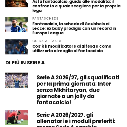
Asta fantacalcio, guida alle modalità: il
confronto e quale scegliere per la propria
lega
FANTASCHEDE
Fantacalcio, la scheda di Geubbels al
Lecce: ex baby prodigio con un record in
Europa League
GUIDA ALL'ASTA
Cos’è il modificatore di difesa e come
utilizzarlo al meglio al fantacalcio
DI PIÙ IN SERIE A
Serie A 2026/27, gli squalificati
per la prima giornata: Inter
senza Mkhitaryan, due
giornate a un jolly da
fantacalcio!
Serie A 2026/2027, gli
allenatori e i moduli preferiti: