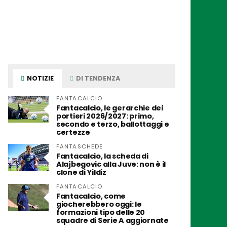
NOTIZIE
DI TENDENZA
FANTACALCIO
Fantacalcio, le gerarchie dei
portieri 2026/2027: primo,
secondo e terzo, ballottaggi e
certezze
FANTASCHEDE
Fantacalcio, la scheda di
Alajbegovic alla Juve: non è il
clone di Yildiz
FANTACALCIO
Fantacalcio, come
giocherebbero oggi: le
formazioni tipo delle 20
squadre di Serie A aggiornate