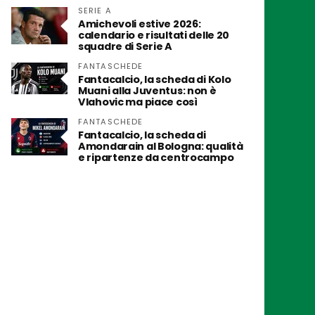
SERIE A
Amichevoli estive 2026:
calendario e risultati delle 20
squadre di Serie A
FANTASCHEDE
Fantacalcio, la scheda di Kolo
Muani alla Juventus: non è
Vlahovic ma piace così
FANTASCHEDE
Fantacalcio, la scheda di
Amondarain al Bologna: qualità
e ripartenze da centrocampo