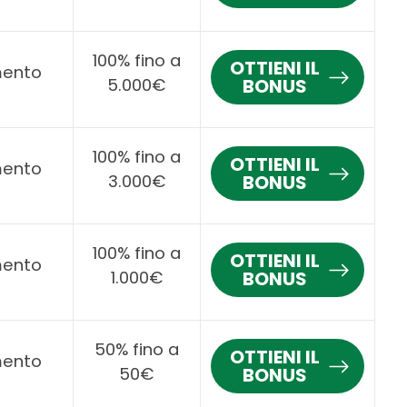
100% fino a
OTTIENI IL
mento
5.000€
BONUS
100% fino a
OTTIENI IL
mento
3.000€
BONUS
100% fino a
OTTIENI IL
mento
1.000€
BONUS
50% fino a
OTTIENI IL
mento
50€
BONUS