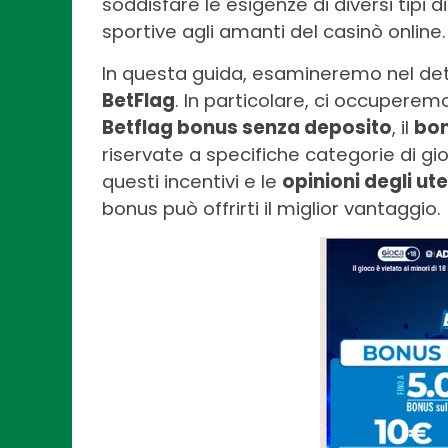
soddisfare le esigenze di diversi tipi
sportive agli amanti del casinò online.
In questa guida, esamineremo nel det
BetFlag
. In particolare, ci occuperemo
Betflag bonus senza deposito
, il
bon
riservate a specifiche categorie di gi
questi incentivi e le
opinioni degli ute
bonus può offrirti il miglior vantaggio.