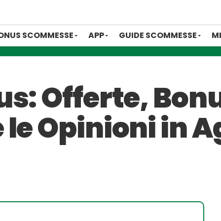
ONUS SCOMMESSE
APP
GUIDE SCOMMESSE
MI
s: Offerte, Bon
le Opinioni in A