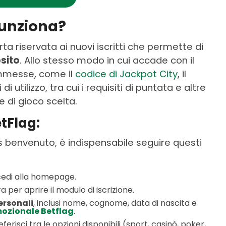
unziona?
rta riservata ai nuovi iscritti che permette di
sito
. Allo stesso modo in cui accade con il
commesse, come il
codice di Jackpot City
, il
 utilizzo, tra cui i requisiti di puntata e altre
 di gioco scelta.
tFlag:
s benvenuto, è indispensabile seguire questi
edi alla homepage.
a per aprire il modulo di iscrizione.
ersonali
, inclusi nome, cognome, data di nascita e
ozionale Betflag
.
erisci tra le opzioni disponibili (sport, casinò, poker,