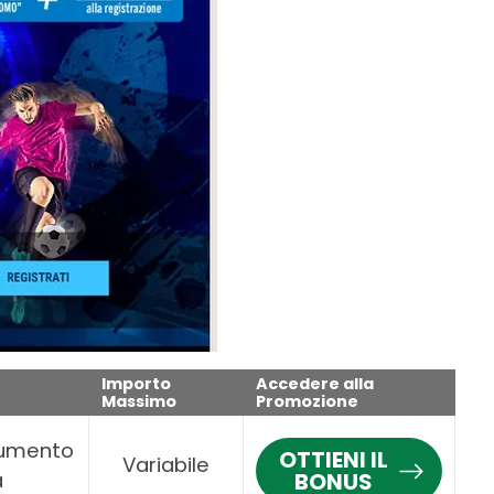
Importo
Accedere alla
Massimo
Promozione
cumento
OTTIENI IL
Variabile
à
BONUS