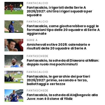
FANTACALCIO
Fantacalcio, i rigoristi della Serie A
2026/2027: chi tira i rigori squadra per
squadra
FANTACALCIO
Fantacalcio, come giocherebbero oggi: le
formazioni tipo delle 20 squadre di Serie A
aggiornate
SERIE A
Amichevoli estive 2026: calendario e
risultati delle 20 squadre di Serie A
FANTASCHEDE
Fantacalcio, la scheda di Diawara al Milan:
doppio ruolo ma pochi minuti
FANTACALCIO
Fantacalcio, le gerarchie dei portieri
2026/2027: primo, secondo e terzo,
ballottaggi e certezze
FANTASCHEDE
Fantacalcio, la scheda di Alajbegovic alla
Juve: non è il clone di Yildiz