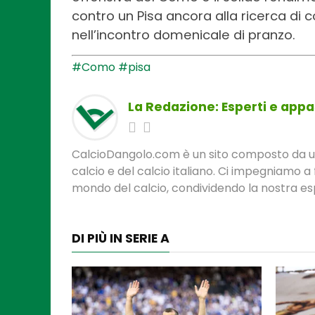
contro un Pisa ancora alla ricerca di con
nell’incontro domenicale di pranzo.
#Como
#pisa
La Redazione: Esperti e appas
CalcioDangolo.com è un sito composto da un t
calcio e del calcio italiano. Ci impegniamo a 
mondo del calcio, condividendo la nostra espe
DI PIÙ IN SERIE A