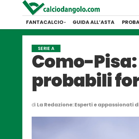
FANTACALCIO
GUIDA ALL’ASTA
PROBA
SERIE A
Como-Pisa: 
probabili f
di
La Redazione: Esperti e appassionati di