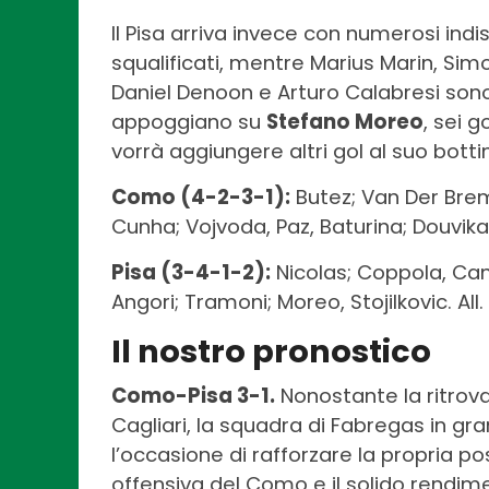
Il Pisa arriva invece con numerosi indi
squalificati, mentre Marius Marin, Sim
Daniel Denoon e Arturo Calabresi sono 
appoggiano su
Stefano Moreo
, sei g
vorrà aggiungere altri gol al suo bot
Como (4-2-3-1):
Butez; Van Der Bre
Cunha; Vojvoda, Paz, Baturina; Douvikas
Pisa (3-4-1-2):
Nicolas; Coppola, Canes
Angori; Tramoni; Moreo, Stojilkovic. All.
Il nostro pronostico
Como-Pisa 3-1.
Nonostante la ritrova
Cagliari, la squadra di Fabregas in gr
l’occasione di rafforzare la propria p
offensiva del Como e il solido rendim