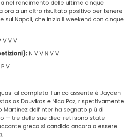
ima nel rendimento delle ultime cinque
 ora a un altro risultato positivo per tenere
e sul Napoli, che inizia il weekend con cinque
V V V V
tizioni):
N V V N V V
 P V
uasi al completo: l’unico assente è Jayden
nastasios Douvikas e Nico Paz, rispettivamente
o Martinez dell’Inter ha segnato più di
o — tre delle sue dieci reti sono state
attaccante greco si candida ancora a essere
a.