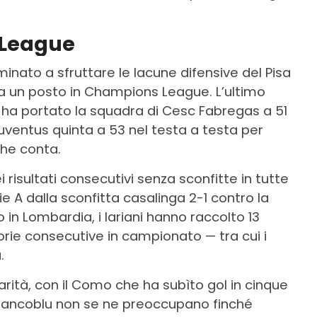
 League
inato a sfruttare le lacune difensive del Pisa
 a un posto in Champions League. L’ultimo
— ha portato la squadra di Cesc Fabregas a 51
a Juventus quinta a 53 nel testa a testa per
che conta.
ei risultati consecutivi senza sconfitte in tutte
ie A dalla sconfitta casalinga 2-1 contro la
 in Lombardia, i lariani hanno raccolto 13
ttorie consecutive in campionato — tra cui i
.
rità, con il Como che ha subìto gol in cinque
si biancoblu non se ne preoccupano finché