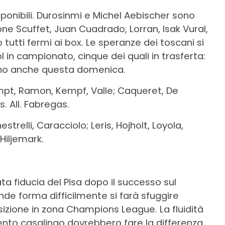
sponibili. Durosinmi e Michel Aebischer sono
one Scuffet, Juan Cuadrado, Lorran, Isak Vural,
tutti fermi ai box. Le speranze dei toscani si
ol in campionato, cinque dei quali in trasferta:
tino anche questa domenica.
mpt, Ramon, Kempf, Valle; Caqueret, De
. All. Fabregas.
trelli, Caracciolo; Leris, Hojholt, Loyola,
 Hiljemark.
ta fiducia del Pisa dopo il successo sul
ande forma difficilmente si farà sfuggire
osizione in zona Champions League. La fluidità
ento casalingo dovrebbero fare la differenza