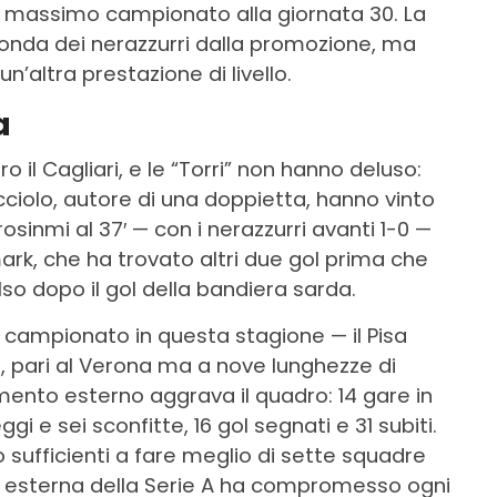
l massimo campionato alla giornata 30. La
seconda dei nerazzurri dalla promozione, ma
n’altra prestazione di livello.
a
o il Cagliari, e le “Torri” non hanno deluso:
ciolo, autore di una doppietta, hanno vinto
sinmi al 37′ — con i nerazzurri avanti 1-0 —
ark, che ha trovato altri due gol prima che
o dopo il gol della bandiera sarda.
n campionato in questa stagione — il Pisa
i, pari al Verona ma a nove lunghezze di
imento esterno aggrava il quadro: 14 gare in
gi e sei sconfitte, 16 gol segnati e 31 subiti.
 sufficienti a fare meglio di sette squadre
a esterna della Serie A ha compromesso ogni