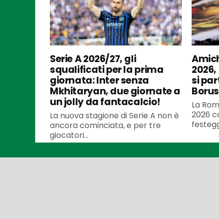
Serie A 2026/27, gli
Amich
squalificati per la prima
2026,
giornata: Inter senza
si par
Mkhitaryan, due giornate a
Borus
un jolly da fantacalcio!
La Roma
2026 co
La nuova stagione di Serie A non è
festegg
ancora cominciata, e per tre
giocatori...