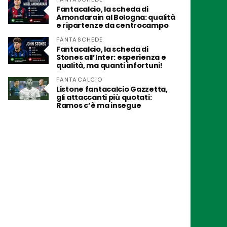
Fantacalcio, la scheda di
Amondarain al Bologna: qualità
e ripartenze da centrocampo
FANTASCHEDE
Fantacalcio, la scheda di
Stones all’Inter: esperienza e
qualità, ma quanti infortuni!
FANTACALCIO
Listone fantacalcio Gazzetta,
gli attaccanti più quotati:
Ramos c’è ma insegue