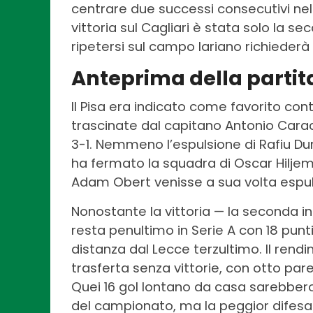
centrare due successi consecutivi ne
vittoria sul Cagliari è stata solo la 
ripetersi sul campo lariano richiederà u
Anteprima della partit
Il Pisa era indicato come favorito contr
trascinate dal capitano Antonio Carac
3-1. Nemmeno l’espulsione di Rafiu Duro
ha fermato la squadra di Oscar Hiljem
Adam Obert venisse a sua volta espuls
Nonostante la vittoria — la seconda i
resta penultimo in Serie A con 18 punt
distanza dal Lecce terzultimo. Il rend
trasferta senza vittorie, con otto pareg
Quei 16 gol lontano da casa sarebbero
del campionato, ma la peggior difes