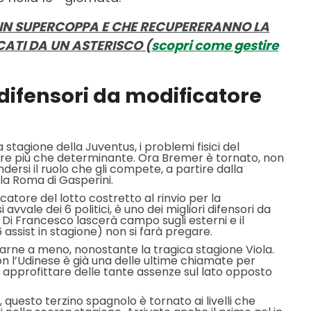
I IN SUPERCOPPA E CHE RECUPERERANNO LA
ATI DA UN ASTERISCO (
scopri come gestire
 difensori da modificatore
 stagione della Juventus, i problemi fisici del
tore più che determinante. Ora Bremer è tornato, non
dersi il ruolo che gli compete, a partire dalla
 la Roma di Gasperini.
ocatore del lotto costretto al rinvio per la
vvale dei 6 politici, è uno dei migliori difensori da
i Di Francesco lascerà campo sugli esterni e il
 6 assist in stagione) non si farà pregare.
farne a meno, nonostante la tragica stagione Viola.
on l’Udinese è già una delle ultime chiamate per
uò approfittare delle tante assenze sul lato opposto
, questo terzino spagnolo è tornato ai livelli che