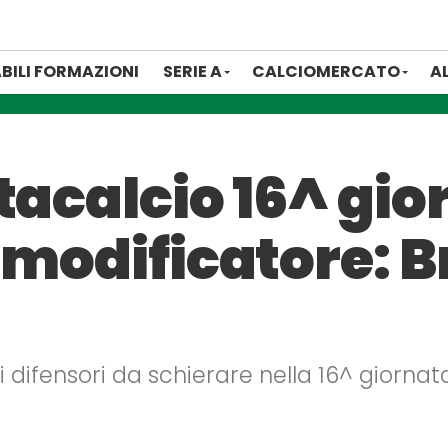
BILI FORMAZIONI
SERIE A
CALCIOMERCATO
A
tacalcio 16^ gio
 modificatore: B
ri difensori da schierare nella 16^ giorna