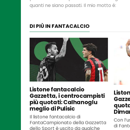
quanti ne siano passati. Il mio motto é:
DI PIÙ IN FANTACALCIO
Listone fantacalcio
Listo
Gazzetta, i centrocampisti
Gazzet
più quotati: Calhanoglu
quota
meglio di Pulisic
Dima
Il listone fantacalcio di
Con l’u
FantaCampionato della Gazzetta
di Fan
dello Sport è uscito da qualche