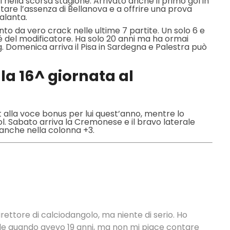
 nella scorsa stagione. Arrivato anche il primo gol in
uttare l’assenza di Bellanova e a offrire una prova
alanta.
nto da vero crack nelle ultime 7 partite. Un solo 6 e
tué del modificatore. Ha solo 20 anni ma ha ormai
ig. Domenica arriva il Pisa in Sardegna e Palestra può
la 16^ giornata al
st alla voce bonus per lui quest’anno, mentre lo
l. Sabato arriva la Cremonese e il bravo laterale
anche nella colonna +3.
rettore di calciodangolo, ma niente di serio. Ho
nale quando avevo 19 anni, ma non mi piace contare