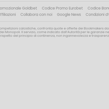
romozionale Goldbet
Codice Promo Eurobet
Codice Bon
filiazioni
Collabora con noi
Google News
Condizioni d
competizioni calcistiche, confronta quote e offerte dei Bookmakers da
dei Monopoli. Il servizio, come indicato dall’Autorità per le garanzie 
l rispetto del principio di continenza, non ingannevolezza e trasparen