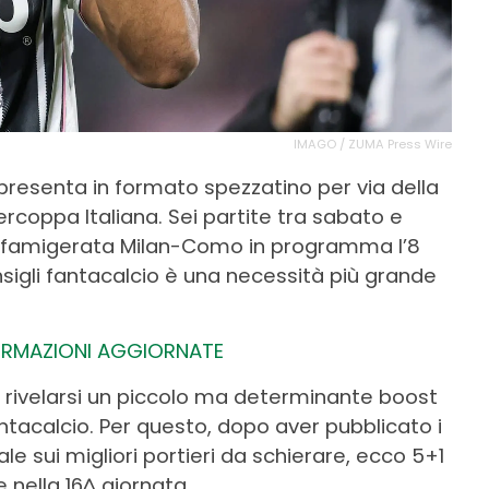
IMAGO / ZUMA Press Wire
 presenta in formato spezzatino per via della
rcoppa Italiana. Sei partite tra sabato e
 la famigerata Milan-Como in programma l’8
onsigli fantacalcio è una necessità più grande
FORMAZIONI AGGIORNATE
ò rivelarsi un piccolo ma determinante boost
antacalcio. Per questo, dopo aver pubblicato i
ale sui migliori portieri da schierare, ecco 5+1
 nella 16^ giornata.