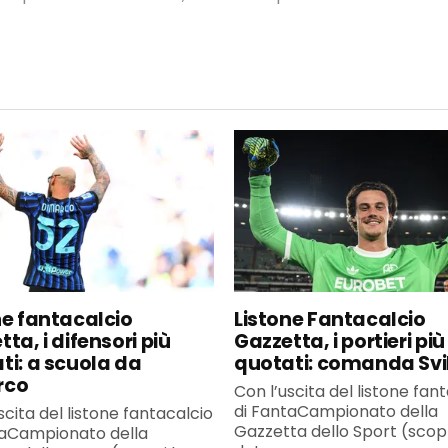
ne fantacalcio
Listone Fantacalcio
ta, i difensori più
Gazzetta, i portieri più
ti: a scuola da
quotati: comanda Svi
rco
Con l’uscita del listone fan
di FantaCampionato della
scita del listone fantacalcio
Gazzetta dello Sport (scopr
taCampionato della