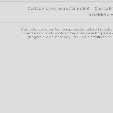
Codice Promozionale AdmiralBet
Codice P
Pubblicità e af
Calciodangolo.com fornisce pronostici sulle principali 
operare in Italia rilasciata dall’Agenzia delle Dogane e 
(allegate alla delibera 132/19/CONS), è effettuato ne