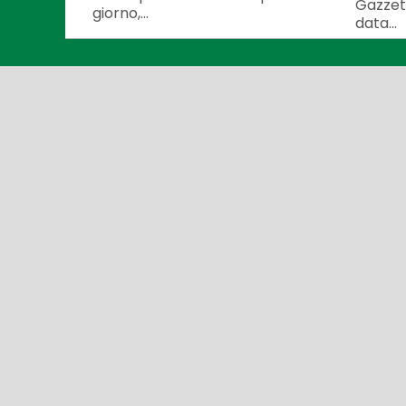
Gazzett
giorno,...
data...