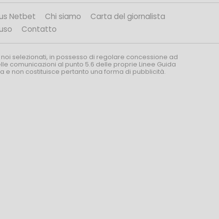
us Netbet
Chi siamo
Carta del giornalista
’uso
Contatto
 noi selezionati, in possesso di regolare concessione ad
nelle comunicazioni al punto 5.6 delle proprie Linee Guida
za e non costituisce pertanto una forma di pubblicità.