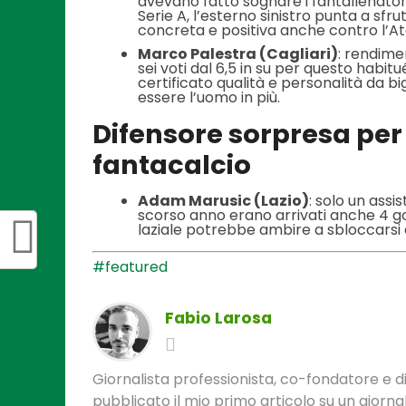
avevano fatto sognare i fantallenatori
Serie A, l’esterno sinistro punta a sfr
concreta e positiva anche contro l’At
Marco Palestra (Cagliari)
: rendime
sei voti dal 6,5 in su per questo habi
certificato qualità e personalità da b
essere l’uomo in più.
Difensore sorpresa per 
fantacalcio
Adam Marusic (Lazio)
: solo un assi
scorso anno erano arrivati anche 4 go
laziale potrebbe ambire a sbloccarsi 
#featured
Fabio Larosa
Giornalista professionista, co-fondatore e di
pubblicato il mio primo articolo su un gior