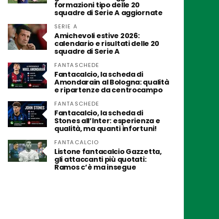
formazioni tipo delle 20
squadre di Serie A aggiornate
SERIE A
Amichevoli estive 2026:
calendario e risultati delle 20
squadre di Serie A
FANTASCHEDE
Fantacalcio, la scheda di
Amondarain al Bologna: qualità
e ripartenze da centrocampo
FANTASCHEDE
Fantacalcio, la scheda di
Stones all’Inter: esperienza e
qualità, ma quanti infortuni!
FANTACALCIO
Listone fantacalcio Gazzetta,
gli attaccanti più quotati:
Ramos c’è ma insegue