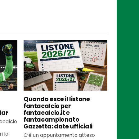
Quando esce il listone
fantacalcio per
lar
fantacalcio.it e
fantacampionato
tacalcio
Gazzetta: date ufficiali
i la
C’è un appuntamento atteso