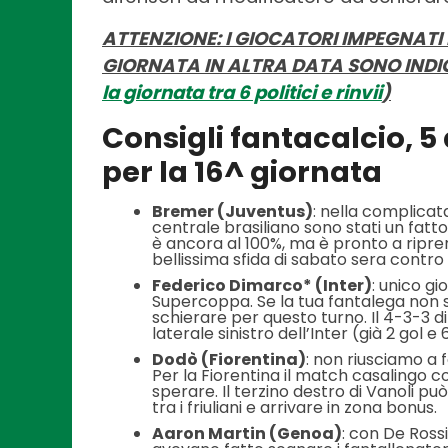
ATTENZIONE: I GIOCATORI IMPEGNAT
GIORNATA IN ALTRA DATA SONO INDIC
la giornata tra 6 politici e rinvii
)
Consigli fantacalcio, 5
per la 16^ giornata
Bremer (Juventus)
: nella complicata
centrale brasiliano sono stati un fat
è ancora al 100%, ma è pronto a ripren
bellissima sfida di sabato sera contro
Federico Dimarco* (Inter)
: unico gi
Supercoppa. Se la tua fantalega non si a
schierare per questo turno. Il 4-3-3 d
laterale sinistro dell’Inter (già 2 gol e
Dodò (Fiorentina)
: non riusciamo a 
Per la Fiorentina il match casalingo c
sperare. Il terzino destro di Vanoli p
tra i friuliani e arrivare in zona bonus.
Aaron Martin (Genoa)
: con De Rossi