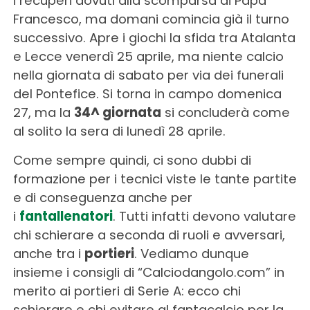
i recuperi dovuti alla scomparsa di Papa
Francesco, ma domani comincia già il turno
successivo. Apre i giochi la sfida tra Atalanta
e Lecce venerdì 25 aprile, ma niente calcio
nella giornata di sabato per via dei funerali
del Pontefice. Si torna in campo domenica
27, ma la
34^ giornata
si concluderà come
al solito la sera di lunedì 28 aprile.
Come sempre quindi, ci sono dubbi di
formazione per i tecnici viste le tante partite
e di conseguenza anche per
i
fantallenatori
. Tutti infatti devono valutare
chi schierare a seconda di ruoli e avversari,
anche tra i
portieri
. Vediamo dunque
insieme i consigli di “Calciodangolo.com” in
merito ai portieri di Serie A: ecco chi
schierare e chi evitare al fantacalcio per la