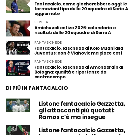
Fantacalcio, come giocherebbero oggi: le
formazioni tipo delle 20 squadre di Serie A
aggiornate
SERIE A
Amichevoli estive 2026: calendario e
risultati delle 20 squadre di Serie A
FANTASCHEDE
Fantacalcio, la scheda di Kolo Muani alla
Juventus: non è Vlahovic ma piace così
FANTASCHEDE
Fantacalcio, la scheda di Amondarain al
Bologna: qualità e ripartenze da
centrocampo
DI PIÙ IN FANTACALCIO
Listone fantacalcio Gazzetta,
gli attaccanti più quotati:
Ramos c’è ma insegue
Listone fantacalcio Gazzetta,