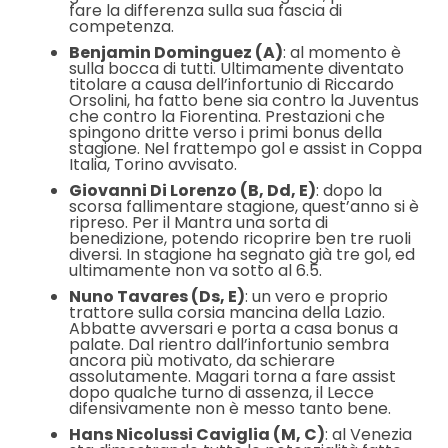
fare la differenza sulla sua fascia di
competenza.
Benjamin Dominguez (A)
: al momento è
sulla bocca di tutti. Ultimamente diventato
titolare a causa dell’infortunio di Riccardo
Orsolini, ha fatto bene sia contro la Juventus
che contro la Fiorentina. Prestazioni che
spingono dritte verso i primi bonus della
stagione. Nel frattempo gol e assist in Coppa
Italia, Torino avvisato.
Giovanni Di Lorenzo (B, Dd, E)
: dopo la
scorsa fallimentare stagione, quest’anno si è
ripreso. Per il Mantra una sorta di
benedizione, potendo ricoprire ben tre ruoli
diversi. In stagione ha segnato già tre gol, ed
ultimamente non va sotto al 6.5.
Nuno Tavares (Ds, E)
: un vero e proprio
trattore sulla corsia mancina della Lazio.
Abbatte avversari e porta a casa bonus a
palate. Dal rientro dall’infortunio sembra
ancora più motivato, da schierare
assolutamente. Magari torna a fare assist
dopo qualche turno di assenza, il Lecce
difensivamente non è messo tanto bene.
Hans Nicolussi Caviglia (M, C)
: al Venezia