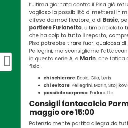
l’ultima giornata contro il Pisa già r
voglioso la possibilità di mettersi in 
difesa da modificatore, o di
Basic
, p
portiere Furlanetto
, ultimo riciclato 
che ha colpito tutto il reparto, compr
Pisa potrebbe tirare fuori qualcosa d
Pellegrini, ma sconsigliamo l’attacca
in questa serie A, e
Marin
, che fatica
fisici.
chi schierare
: Basic, Gila, Leris
chi evitare
: Pellegrini, Marin, Stoijlkov
possibile sorpresa
: Furlanetto
Consigli fantacalcio Par
maggio ore 15:00
Potenzialmente partita allegra da tutti 