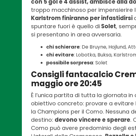
con 5 gol e 4 assist, ambisce alla d
troppo macchinoso per impensierire 
Karlstrom finiranno per infastidirsi
spuntare fuori è quello di
Solet
, sempr
si presentano in area avversaria.
chi schierare
: De Bruyne, Hojlund, At
chi evitare
: Lobotka, Buksa, Karlstro
possibile sorpresa
: Solet
Consigli fantacalcio Cr
maggio ore 20:45
È l’unica partita di tutta la giornata 
obiettivo concreto: provare a evitar
la Champions per il Como. Nessuna del
destino:
devono vincere e sperare
. 
Como può avere predominio degli estern