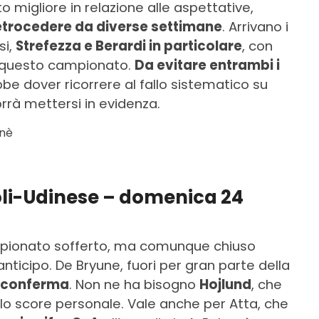
 migliore in relazione alle aspettative,
 retrocedere da diverse settimane
. Arrivano i
si,
Strefezza e Berardi in particolare
, con
 di questo campionato.
Da evitare entrambi i
bbe dover ricorrere al fallo sistematico su
rrà mettersi in evidenza.
onè
oli-Udinese – domenica 24
campionato sofferto, ma comunque chiuso
ticipo. De Bryune, fuori per gran parte della
riconferma
. Non ne ha bisogno
Hojlund
, che
 lo score personale. Vale anche per Atta, che