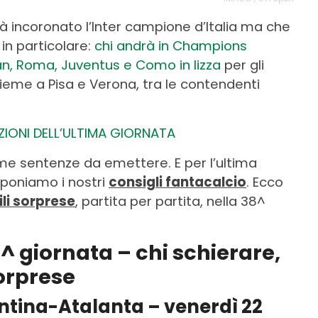
già incoronato l’Inter campione d’Italia ma che
in particolare:
chi andrà in Champions
ilan, Roma, Juventus e Como in lizza
per gli
sieme a Pisa e Verona, tra le contendenti
ZIONI DELL’ULTIMA GIORNATA
time sentenze da emettere. E per l’ultima
oponiamo i nostri
consigli fantacalcio
. Ecco
ili sorprese
, partita per partita, nella 38^
^ giornata – chi schierare,
sorprese
entina-Atalanta – venerdì 22