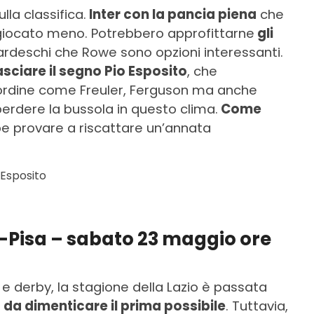
lla classifica.
Inter con la pancia piena
che
giocato meno. Potrebbero approfittarne
gli
nardeschi che Rowe sono opzioni interessanti.
sciare il segno Pio Esposito
, che
’ordine come Freuler, Ferguson ma anche
perdere la bussola in questo clima.
Come
be provare a riscattare un’annata
 Esposito
o-Pisa – sabato 23 maggio ore
 e derby, la stagione della Lazio è passata
i
da dimenticare il prima possibile
. Tuttavia,