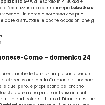
oppia cifra G+A
all’esordio in A. Buksa è
la difesa azzurra, a centrocampo
Lobotka e
a vicenda. Un nome a sorpresa che può
e abile a sfruttare le poche occasioni che gli
ta
m
emonese-Como – domenica 24
in cui entrambe le formazioni giocano per un
e la retrocessione per la Cremonese, sognare
le due, però, è proprietaria del proprio
Questo apre a una partita intensa in cui il
i, in particolare sul lato di
Diao
. da evitare