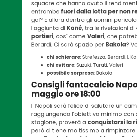
squadre che hanno avuto il rendimento
entrambe
fuori dalla lotta per non
gol? E allora dentro gli uomini pericolo
l’aggiunta di
Koné
, tra le rivelazioni
portieri
, così come
Valeri
, che potre
Berardi. Ci sarà spazio per
Bakola
? Vo
chi schierare
: Strefezza, Berardi, I. K
chi evitare
: Suzuki, Turati, Valeri
possibile sorpresa
: Bakola
Consigli fantacalcio Nap
maggio ore 18:00
Il Napoli sarà felice di salutare un 
raggiungendo l’obiettivo minimo con an
stagione, proverà a
conquistarsi la 
però ci tiene moltissimo a rimpinzare