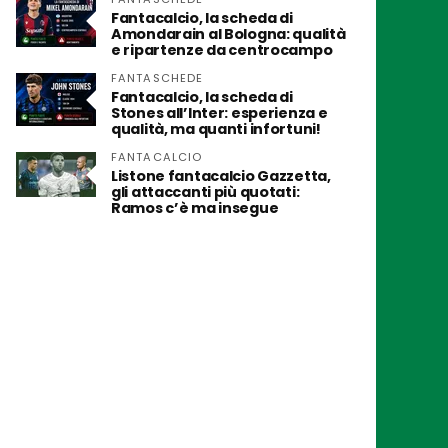
Fantacalcio, la scheda di
Amondarain al Bologna: qualità
e ripartenze da centrocampo
FANTASCHEDE
Fantacalcio, la scheda di
Stones all’Inter: esperienza e
qualità, ma quanti infortuni!
FANTACALCIO
Listone fantacalcio Gazzetta,
gli attaccanti più quotati:
Ramos c’è ma insegue