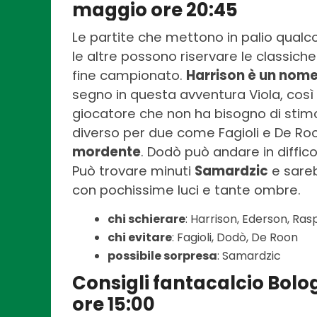
maggio ore 20:45
Le partite che mettono in palio qualc
le altre possono riservare le classiche
fine campionato.
Harrison è un nome
segno in questa avventura Viola, così
giocatore che non ha bisogno di stimol
diverso per due come Fagioli e De Roo
mordente
. Dodò può andare in diffico
Può trovare minuti
Samardzic
e sareb
con pochissime luci e tante ombre.
chi schierare
: Harrison, Ederson, Ras
chi evitare
: Fagioli, Dodò, De Roon
possibile sorpresa
: Samardzic
Consigli fantacalcio Bol
ore 15:00