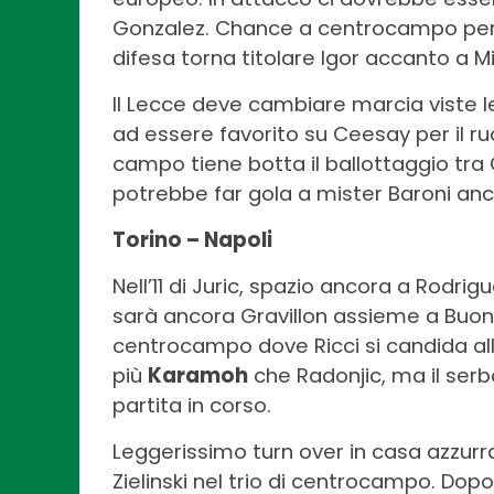
Gonzalez. Chance a centrocampo per B
difesa torna titolare Igor accanto a Mi
Il Lecce deve cambiare marcia viste l
ad essere favorito su Ceesay per il r
campo tiene botta il ballottaggio tra 
potrebbe far gola a mister Baroni an
Torino – Napoli
Nell’11 di Juric, spazio ancora a Rodrig
sarà ancora Gravillon assieme a Buon
centrocampo dove Ricci si candida alla
più
Karamoh
che Radonjic, ma il ser
partita in corso.
Leggerissimo turn over in casa azzur
Zielinski nel trio di centrocampo. Dopo