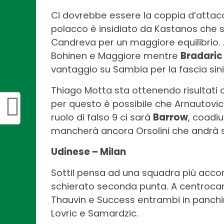
Ci dovrebbe essere la coppia d’attacco
polacco è insidiato da Kastanos che s
Candreva per un maggiore equilibrio
Bohinen e Maggiore mentre
Bradaric
vantaggio su Sambia per la fascia sini
Thiago Motta sta ottenendo risultati o
per questo è possibile che Arnautovic
ruolo di falso 9 ci sarà
Barrow
, coadiu
mancherà ancora Orsolini che andrà s
Udinese – Milan
Sottil pensa ad una squadra più accort
schierato seconda punta. A centrocam
Thauvin e Success entrambi in panchin
Lovric e Samardzic.