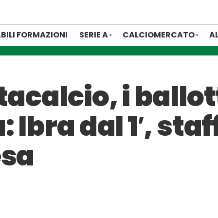
BILI FORMAZIONI
SERIE A
CALCIOMERCATO
A
acalcio, i ballo
 Ibra dal 1′, staf
esa