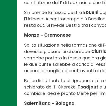
con il ritorno dal 1′ di Lookman e uno t
Si riprende la fascia destra
Ebuehi
dop
l’Udinese. A centrocampo più Bandine
resta out. Si rivede Destro tra i convoc
Monza – Cremonese
Solita situazione nella formazione di P
dovesse giocare lui ci sarebbe
Ciurri
verrebbe portato in fascia qualora gio
le due punte sarebbe a carico di Pes
ancora la maglia da centravanti ai dan
Ballardini è tentato di riproporre le tr
schierato dal 1′: Okereke,
Tsadjout
e u
cambiare idea è pronto Meitè per ri
Salernitana – Bologna