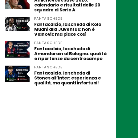
Amichevoli estive 2026:
calendario e risultati delle 20
squadre di Serie A
FANTASCHEDE
Fantacalcio, la scheda di Kolo
Muani alla Juventus: non è
Vlahovic ma piace così
FANTASCHEDE
Fantacalcio, la scheda di
Amondarain al Bologna: qualità
e ripartenze da centrocampo
FANTASCHEDE
Fantacalcio, la scheda di
Stones all’Inter: esperienza e
qualità, ma quanti infortuni!