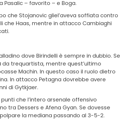
ra Pasalic – favorito – e Boga.
o che Stojanovic gliel’aveva soffiata contro
lli che Haas, mentre in attacco Cambiaghi
ati.
alladino dove Birindelli è sempre in dubbio. Se
a
da trequartista, mentre quest’ultimo
casse Machin. In questo caso il ruolo dietro
sina. In attacco Petagna dovrebbe avere
ni di Gytkjaer.
e punti che l’intero arsenale offensivo
no tra Dessers e Afena Gyan. Se dovesse
mpolpare la mediana passando al 3-5-2.