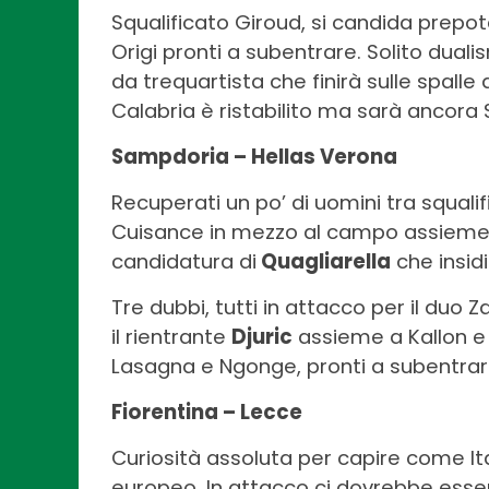
Squalificato Giroud, si candida pre
Origi pronti a subentrare. Solito duali
da trequartista che finirà sulle spalle 
Calabria è ristabilito ma sarà ancora 
Sampdoria – Hellas Verona
Recuperati un po’ di uomini tra squalif
Cuisance in mezzo al campo assieme a 
candidatura di
Quagliarella
che insidi
Tre dubbi, tutti in attacco per il duo Z
il rientrante
Djuric
assieme a Kallon e 
Lasagna e Ngonge, pronti a subentrare
Fiorentina – Lecce
Curiosità assoluta per capire come It
europeo. In attacco ci dovrebbe ess