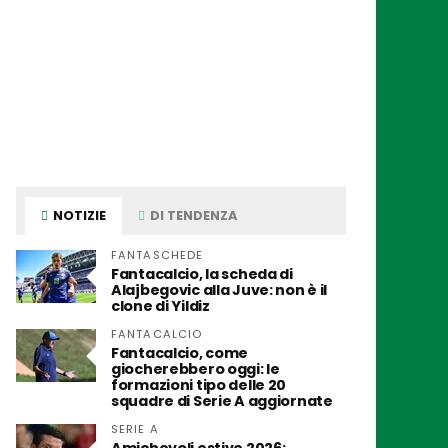
NOTIZIE
DI TENDENZA
FANTASCHEDE
Fantacalcio, la scheda di
Alajbegovic alla Juve: non è il
clone di Yildiz
FANTACALCIO
Fantacalcio, come
giocherebbero oggi: le
formazioni tipo delle 20
squadre di Serie A aggiornate
SERIE A