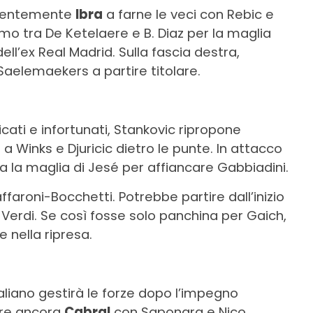
potentemente
Ibra
a farne le veci con Rebic e
smo tra De Ketelaere e B. Diaz per la maglia
dell’ex Real Madrid. Sulla fascia destra,
Saelemaekers a partire titolare.
icati e infortunati, Stankovic ripropone
Winks e Djuricic dietro le punte. In attacco
a la maglia di Jesé per affiancare Gabbiadini.
affaroni-Bocchetti. Potrebbe partire dall’inizio
Verdi. Se così fosse solo panchina per Gaich,
 nella ripresa.
aliano gestirà le forze dopo l’impegno
ere ancora
Cabral
con Saponara e Nico