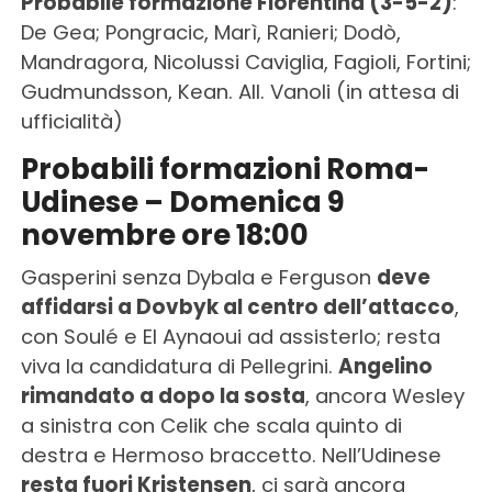
Probabile formazione Fiorentina (3-5-2)
:
De Gea; Pongracic, Marì, Ranieri; Dodò,
Mandragora, Nicolussi Caviglia, Fagioli, Fortini;
Gudmundsson, Kean. All. Vanoli (in attesa di
ufficialità)
Probabili formazioni Roma-
Udinese – Domenica 9
novembre ore 18:00
Gasperini senza Dybala e Ferguson
deve
affidarsi a Dovbyk al centro dell’attacco
,
con Soulé e El Aynaoui ad assisterlo; resta
viva la candidatura di Pellegrini.
Angelino
rimandato a dopo la sosta
, ancora Wesley
a sinistra con Celik che scala quinto di
destra e Hermoso braccetto. Nell’Udinese
resta fuori Kristensen
, ci sarà ancora