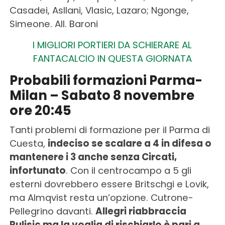
Casadei, Asllani, Vlasic, Lazaro; Ngonge,
Simeone. All. Baroni
I MIGLIORI PORTIERI DA SCHIERARE AL
FANTACALCIO IN QUESTA GIORNATA
Probabili formazioni Parma-
Milan – Sabato 8 novembre
ore 20:45
Tanti problemi di formazione per il Parma di
Cuesta,
indeciso se scalare a 4 in difesa o
mantenere i 3 anche senza Circati,
infortunato
. Con il centrocampo a 5 gli
esterni dovrebbero essere Britschgi e Lovik,
ma Almqvist resta un’opzione. Cutrone-
Pellegrino davanti.
Allegri riabbraccia
Pulisic ma la voglia di rischiarlo è pari a