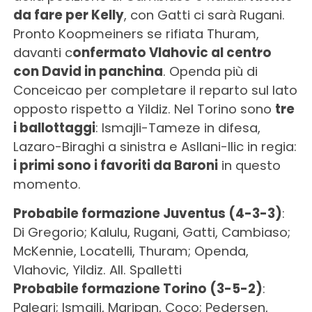
da fare per Kelly
, con Gatti ci sarà Rugani.
Pronto Koopmeiners se rifiata Thuram,
davanti c
onfermato Vlahovic al centro
con David in panchina
. Openda più di
Conceicao per completare il reparto sul lato
opposto rispetto a Yildiz. Nel Torino sono
tre
i ballottaggi
: Ismajli-Tameze in difesa,
Lazaro-Biraghi a sinistra e Asllani-Ilic in regia:
i primi sono i favoriti da Baroni
in questo
momento.
Probabile formazione Juventus (4-3-3)
:
Di Gregorio; Kalulu, Rugani, Gatti, Cambiaso;
McKennie, Locatelli, Thuram; Openda,
Vlahovic, Yildiz. All. Spalletti
Probabile formazione Torino (3-5-2)
:
Paleari; Ismajli, Maripan, Coco; Pedersen,