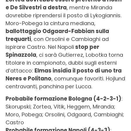
e De Silvestri a destra
, mentre Miranda
dovrebbe riprendersi il posto di Lykogiannis.
Moro-Pobega la cintura mediana,
ballottaggio Odgaard-Fabbian sulla
trequarti
, con Orsolini e Cambiaghi ad
ispirare Castro. Nel Napoli
stop per
Spinazzola
, ci sarà Gutierrez, Lobotka torna
titolare in campionato, dubbi sugli esterni
d’attacco:
Elmas insidia il posto di uno tra
Neres e Politano
, comunque favoriti. Hojlund
centravanti, panchina per Lucca.
Probabile formazione Bologna (4-2-3-1)
:
Skorupski; Zortea, Vitik, Heggem, Miranda;
Moro, Pobega; Orsolini, Odgaard, Cambiaghi;
Castro
Probabile formazione Napoli (4-3-3)
: