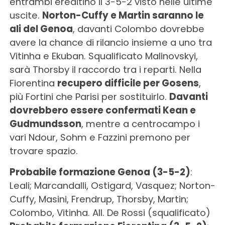
entrambi ereditino il 3-5-2 visto nelle ultime
uscite.
Norton-Cuffy e Martin saranno le
ali del Genoa
, davanti Colombo dovrebbe
avere la chance di rilancio insieme a uno tra
Vitinha e Ekuban. Squalificato Malinovskyi,
sarà Thorsby il raccordo tra i reparti. Nella
Fiorentina
recupero difficile per Gosens
,
più Fortini che Parisi per sostituirlo.
Davanti
dovrebbero essere confermati Kean e
Gudmundsson
, mentre a centrocampo i
vari Ndour, Sohm e Fazzini premono per
trovare spazio.
Probabile formazione Genoa (3-5-2)
:
Leali; Marcandalli, Ostigard, Vasquez; Norton-
Cuffy, Masini, Frendrup, Thorsby, Martin;
Colombo, Vitinha. All. De Rossi (squalificato)