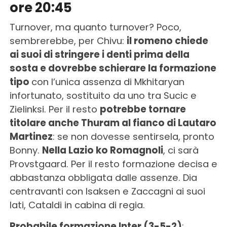
ore 20:45
Turnover, ma quanto turnover? Poco,
sembrerebbe, per Chivu:
il romeno chiede
ai suoi di stringere i denti prima della
sosta e dovrebbe schierare la formazione
tipo
con l’unica assenza di Mkhitaryan
infortunato, sostituito da uno tra Sucic e
Zielinksi. Per il resto
potrebbe tornare
titolare anche Thuram al fianco di Lautaro
Martinez
: se non dovesse sentirsela, pronto
Bonny.
Nella Lazio ko Romagnoli
, ci sarà
Provstgaard. Per il resto formazione decisa e
abbastanza obbligata dalle assenze. Dia
centravanti con Isaksen e Zaccagni ai suoi
lati, Cataldi in cabina di regia.
Probabile formazione Inter (3-5-2)
: