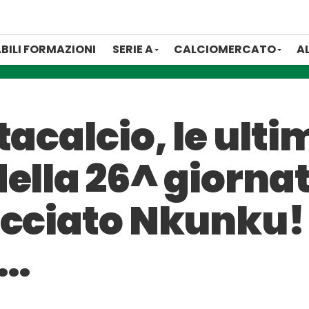
BILI FORMAZIONI
SERIE A
CALCIOMERCATO
A
tacalcio, le ulti
ella 26^ giornat
occiato Nkunku!
y…