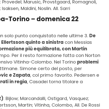
: Provedel; Marusic, Provstgaard, Romagnoli,
Isaksen, Maldini, Noslin. All. Sarri
oa-Torino – domenica 22
n solo punto conquistato nelle ultime 3.
De
Ellertsson quinto a sinistra
con Messias
formazione più equilibrata, con Martin
ampo. Per il resto formazione fatta con Norton
ensivo Vitinha-Colombo. Nel Torino
problemi
ettimane. Simone certo del posto, per
ovic e Zapata
, col primo favorito. Pedersen e
rati in regia
, Casadei torna titolare a
2)
: Bijlow; Marcandalli, Ostigard, Vasquez;
ertsson, Martin; Vitinha, Colombo, All. De Rossi