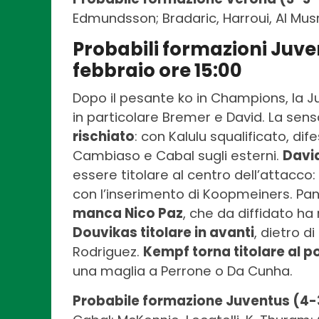
Edmundsson; Bradaric, Harroui, Al Musr
Probabili formazioni Juv
febbraio ore 15:00
Dopo il pesante ko in Champions, la Ju
in particolare Bremer e David. La sen
rischiato
: con Kalulu squalificato, dif
Cambiaso e Cabal sugli esterni.
David
essere titolare al centro dell’attacco:
con l’inserimento di Koopmeiners. Pa
manca Nico Paz
, che da diffidato ha 
Douvikas titolare in avanti
, dietro d
Rodriguez.
Kempf torna titolare al p
una maglia a Perrone o Da Cunha.
Probabile formazione Juventus (4-