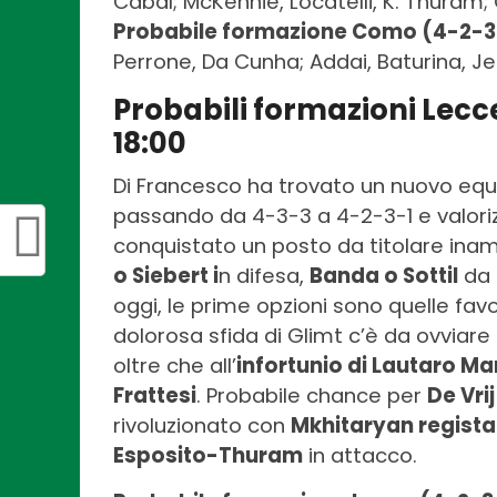
Cabal; McKennie, Locatelli, K. Thuram; C
Probabile formazione Como (4-2-3
Perrone, Da Cunha; Addai, Baturina, Je
Probabili formazioni Lecce
18:00
Di Francesco ha trovato un nuovo equi
passando da 4-3-3 a 4-2-3-1 e valor
conquistato un posto da titolare inamov
o Siebert i
n difesa,
Banda o Sottil
da 
oggi, le prime opzioni sono quelle favor
dolorosa sfida di Glimt c’è da ovviare
oltre che all’
infortunio di Lautaro Ma
Frattesi
. Probabile chance per
De Vrij
rivoluzionato con
Mkhitaryan regista 
Esposito-Thuram
in attacco.