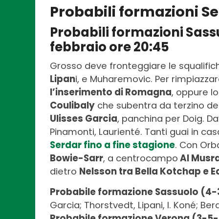
Probabili formazioni Se
Probabili formazioni Sas
febbraio ore 20:45
Grosso deve fronteggiare le squalifich
Lipan
i, e Muharemovic. Per rimpiazzare
l’inserimento di Romagna
, oppure 
Coulibaly
che subentra da terzino des
Ulisses Garcia
, panchina per Doig. Dav
Pinamonti, Laurienté. Tanti guai in 
Serdar fino a fine stagione
. Con Orb
Bowie-Sarr
, a centrocampo
Al Musrat
dietro
Nelsson tra Bella Kotchap e
Probabile formazione Sassuolo (4-
Garcia; Thorstvedt, Lipani, I. Koné; Ber
Probabile formazione Verona (3-5-