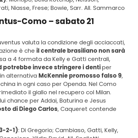
ati, Niasse, Frese; Bowie, Sarr. All. Sammarco
entus-Como – sabato 21
ventus valuta la condizione degli acciaccati,
sazione è che
il centrale brasiliano non sarà
esa a 4 formata da Kelly e Gatti centrali,
 potrebbe invece stringere i denti
per
 in alternativa
McKennie promosso falso 9
,
nchina in ogni caso per Openda. Nel Como
rimediato il giallo nel recupero col Milan.
i lui chance per Addai, Baturina e Jesus
osto di Diego Carlos
, Caqueret contende
3-2-1)
: Di Gregorio; Cambiaso, Gatti, Kelly,