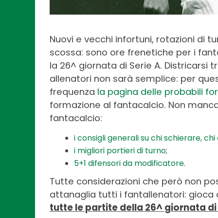
Nuovi e vecchi infortuni, rotazioni di tu
scossa: sono ore frenetiche per i fanta
la 26^ giornata di Serie A. Districarsi 
allenatori non sarà semplice: per qu
frequenza
la pagina delle probabili f
formazione al fantacalcio. Non mancano,
fantacalcio:
i consigli generali su chi schierare, chi
i migliori portieri di turno
;
5+1 difensori da modificatore
.
Tutte considerazioni che però non p
attanaglia tutti i fantallenatori: gioc
tutte le partite della 26^ giornata di