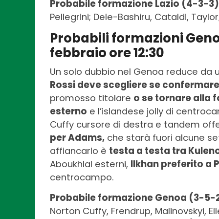
Probabile formazione Lazio (4-3-3)
Pellegrini; Dele-Bashiru, Cataldi, Taylor; 
Probabili formazioni Gen
febbraio ore 12:30
Un solo dubbio nel Genoa reduce da u
Rossi deve scegliere se confermare 
promosso titolare
o se tornare alla 
esterno
e l’islandese jolly di centroc
Cuffy cursore di destra e tandem off
per Adams,
che starà fuori alcune s
affiancarlo è
testa a testa tra Kulen
Aboukhlal esterni,
Ilkhan preferito a P
centrocampo.
Probabile formazione Genoa (3-5-
Norton Cuffy, Frendrup, Malinovskyi, Ell