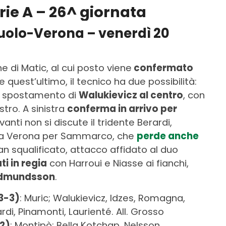
rie A – 26^ giornata
suolo-Verona – venerdì 20
e di Matic, al cui posto viene
confermato
 quest’ultimo, il tecnico ha due possibilità:
lo spostamento di
Walukievicz al centro
, con
tro. A sinistra
conferma in arrivo per
anti non si discute il tridente Berardi,
casa Verona per Sammarco, che
perde anche
an squalificato, attacco affidato al duo
i in regia
con Harroui e Niasse ai fianchi,
 Edmundsson
.
3-3)
: Muric; Walukievicz, Idzes, Romagna,
ardi, Pinamonti, Laurienté. All. Grosso
2)
: Montipò; Bella Kotchap, Nelsson,