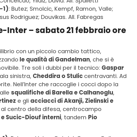
onceicao, Yildiz; David. All. Spalletti
-1)
: Butez; Smolcic, Kempf, Ramon, Valle;
sus Rodriguez; Douvikas. All. Fabregas
-Inter – sabato 21 febbraio ore
librio con un piccolo cambio tattico,
izzando
le qualità di Gandelman
, che si è
ibile. Tre soli i dubbi per il tecnico:
Gaspar
ala sinistra,
Cheddira o Stulic
centravanti. Ad
ite. Nell’Inter che raccoglie i cocci dopo la
 alle
squalifiche di Barella e Calhanoglu
,
rtinez
e gli
acciacci di Akanji, Zielinski e
al centro della difesa, centrocampo
e Sucic-Diouf interni
, tandem
Pio