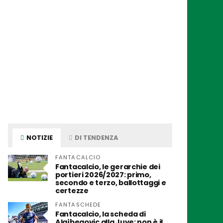
NOTIZIE
DI TENDENZA
FANTACALCIO
Fantacalcio, le gerarchie dei
portieri 2026/2027: primo,
secondo e terzo, ballottaggi e
certezze
FANTASCHEDE
Fantacalcio, la scheda di
Alajbegovic alla Juve: non è il