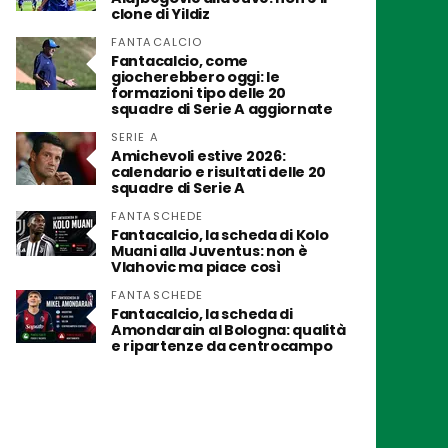
clone di Yildiz
FANTACALCIO
Fantacalcio, come
giocherebbero oggi: le
formazioni tipo delle 20
squadre di Serie A aggiornate
SERIE A
Amichevoli estive 2026:
calendario e risultati delle 20
squadre di Serie A
FANTASCHEDE
Fantacalcio, la scheda di Kolo
Muani alla Juventus: non è
Vlahovic ma piace così
FANTASCHEDE
Fantacalcio, la scheda di
Amondarain al Bologna: qualità
e ripartenze da centrocampo