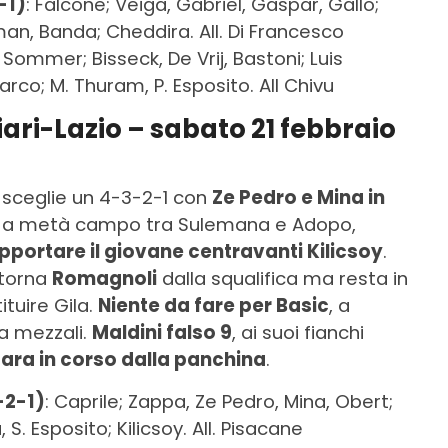
-1)
: Falcone; Veiga, Gabriel, Gaspar, Gallo;
an, Banda; Cheddira. All. Di Francesco
: Sommer; Bisseck, De Vrij, Bastoni; Luis
arco; M. Thuram, P. Esposito. All Chivu
ari-Lazio – sabato 21 febbraio
 sceglie un 4-3-2-1 con
Ze Pedro e Mina in
ioco a metà campo tra Sulemana e Adopo,
pportare il giovane centravanti Kilicsoy
.
: torna
Romagnoli
dalla squalifica ma resta in
tuire Gila.
Niente da fare per Basic
, a
a mezzali.
Maldini falso 9
, ai suoi fianchi
ara in corso dalla panchina
.
-2-1)
: Caprile; Zappa, Ze Pedro, Mina, Obert;
 S. Esposito; Kilicsoy. All. Pisacane