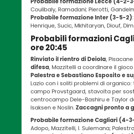
Probabile formazione Lecce (4-2-3
Coulibaly, Ramadani; Pierotti, Gandelm
Probabile formazione Inter (3-5-2)
Henrique, Sucic, Mkhitaryan, Diouf, Dim
Probabili formazioni Cagli
ore 20:45
Rinviato il rientro di Deiola
, Pisacane
difesa
, Mazzitelli a coordinare il g
Palestra e Sebastiano Esposito e su
Lazio con i soliti problemi di organico
campo Provstgaard, stavolta per sosti
centrocampo Dele-Bashiru e Taylor d
Isaksen e Noslin.
Zaccagni pronto a g
Probabile formazione Cagliari (4-3
Adopo, Mazzitelli, I. Sulemana; Palestra,