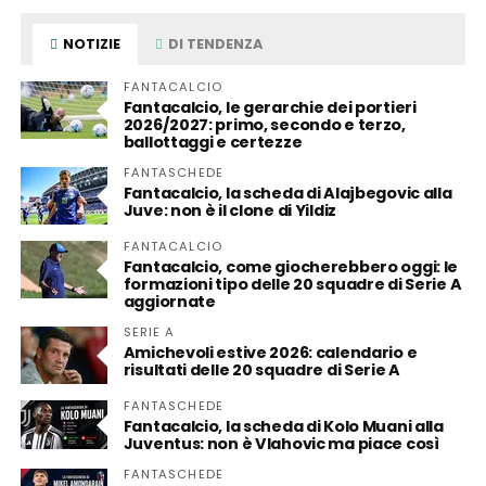
NOTIZIE
DI TENDENZA
FANTACALCIO
Fantacalcio, le gerarchie dei portieri
2026/2027: primo, secondo e terzo,
ballottaggi e certezze
FANTASCHEDE
Fantacalcio, la scheda di Alajbegovic alla
Juve: non è il clone di Yildiz
FANTACALCIO
Fantacalcio, come giocherebbero oggi: le
formazioni tipo delle 20 squadre di Serie A
aggiornate
SERIE A
Amichevoli estive 2026: calendario e
risultati delle 20 squadre di Serie A
FANTASCHEDE
Fantacalcio, la scheda di Kolo Muani alla
Juventus: non è Vlahovic ma piace così
FANTASCHEDE