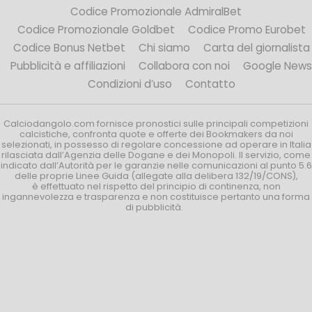
Codice Promozionale AdmiralBet
Codice Promozionale Goldbet
Codice Promo Eurobet
Codice Bonus Netbet
Chi siamo
Carta del giornalista
Pubblicità e affiliazioni
Collabora con noi
Google News
Condizioni d’uso
Contatto
Calciodangolo.com fornisce pronostici sulle principali competizioni
calcistiche, confronta quote e offerte dei Bookmakers da noi
selezionati, in possesso di regolare concessione ad operare in Italia
rilasciata dall’Agenzia delle Dogane e dei Monopoli. Il servizio, come
indicato dall’Autorità per le garanzie nelle comunicazioni al punto 5.6
delle proprie Linee Guida (allegate alla delibera 132/19/CONS),
è effettuato nel rispetto del principio di continenza, non
ingannevolezza e trasparenza e non costituisce pertanto una forma
di pubblicità.