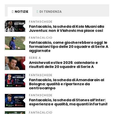
NOTIZIE
DI TENDENZA
FANTASCHEDE
Fantacalcio, la scheda di Kolo Muani alla
Juventus: non è Vlahovic ma piace così
FANTACALCIO
Fantacalcio, come giocherebbero oggi: le
formazioni tipo delle 20 squadre di Serie A
aggiornate
SERIE A
Amichevoli estive 2026: calendario e
risultati delle 20 squadre di Serie A
FANTASCHEDE
Fantacalcio, la scheda di Amondarain al
Bologna: qualità e ripartenze da
centrocampo
FANTASCHEDE
Fantacalcio, la scheda di Stones all’Inter:
esperienza e qualità, ma quanti infortuni!
FANTACALCIO