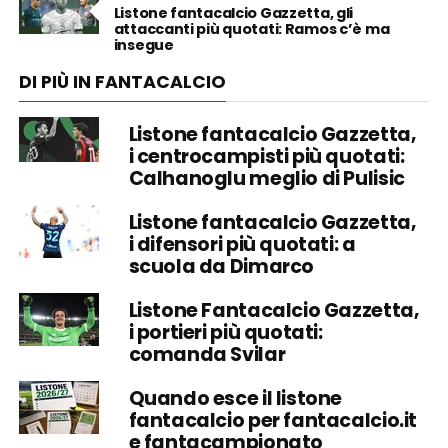
Listone fantacalcio Gazzetta, gli
attaccanti più quotati: Ramos c’è ma
insegue
DI PIÙ IN FANTACALCIO
Listone fantacalcio Gazzetta,
i centrocampisti più quotati:
Calhanoglu meglio di Pulisic
Listone fantacalcio Gazzetta,
i difensori più quotati: a
scuola da Dimarco
Listone Fantacalcio Gazzetta,
i portieri più quotati:
comanda Svilar
Quando esce il listone
fantacalcio per fantacalcio.it
e fantacampionato