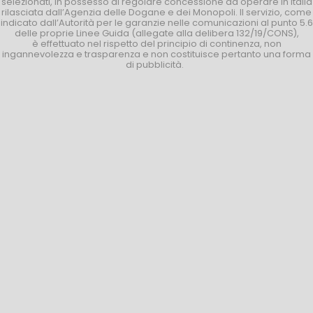
selezionati, in possesso di regolare concessione ad operare in Italia
rilasciata dall’Agenzia delle Dogane e dei Monopoli. Il servizio, come
indicato dall’Autorità per le garanzie nelle comunicazioni al punto 5.6
delle proprie Linee Guida (allegate alla delibera 132/19/CONS),
è effettuato nel rispetto del principio di continenza, non
ingannevolezza e trasparenza e non costituisce pertanto una forma
di pubblicità.