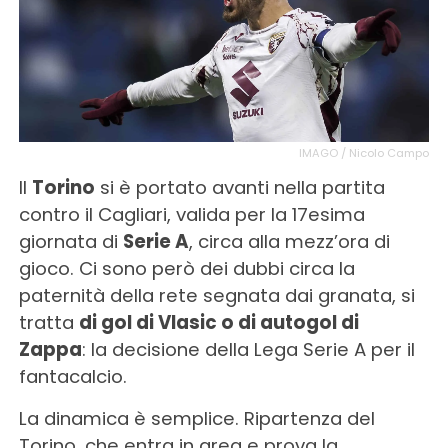
IMAGO / Nicolo Campo
Il
Torino
si è portato avanti nella partita
contro il Cagliari, valida per la 17esima
giornata di
Serie A
, circa alla mezz’ora di
gioco. Ci sono però dei dubbi circa la
paternità della rete segnata dai granata, si
tratta
di gol di Vlasic o di autogol di
Zappa
: la decisione della Lega Serie A per il
fantacalcio.
La dinamica è semplice. Ripartenza del
Torino, che entra in area e prova la