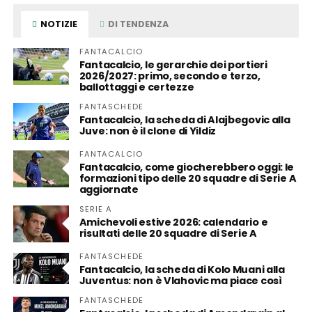
NOTIZIE
DI TENDENZA
FANTACALCIO
Fantacalcio, le gerarchie dei portieri
2026/2027: primo, secondo e terzo,
ballottaggi e certezze
FANTASCHEDE
Fantacalcio, la scheda di Alajbegovic alla
Juve: non è il clone di Yildiz
FANTACALCIO
Fantacalcio, come giocherebbero oggi: le
formazioni tipo delle 20 squadre di Serie A
aggiornate
SERIE A
Amichevoli estive 2026: calendario e
risultati delle 20 squadre di Serie A
FANTASCHEDE
Fantacalcio, la scheda di Kolo Muani alla
Juventus: non è Vlahovic ma piace così
FANTASCHEDE