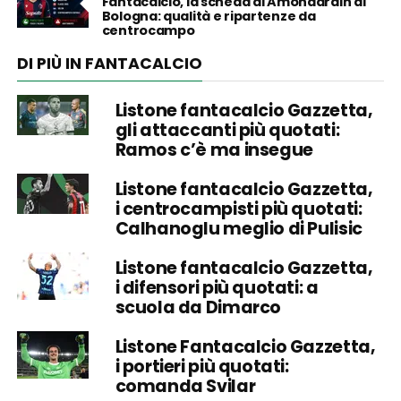
Fantacalcio, la scheda di Amondarain al
Bologna: qualità e ripartenze da
centrocampo
DI PIÙ IN FANTACALCIO
Listone fantacalcio Gazzetta,
gli attaccanti più quotati:
Ramos c’è ma insegue
Listone fantacalcio Gazzetta,
i centrocampisti più quotati:
Calhanoglu meglio di Pulisic
Listone fantacalcio Gazzetta,
i difensori più quotati: a
scuola da Dimarco
Listone Fantacalcio Gazzetta,
i portieri più quotati:
comanda Svilar