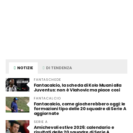
NOTIZIE
DI TENDENZA
FANTASCHEDE
Fantacalcio, la scheda di Kolo Muani alla
Juventus: non è Vlahovic ma piace così
FANTACALCIO
Fantacalcio, come giocherebbero oggi: le
formazioni tipo delle 20 squadre di Serie A
aggiornate
SERIE A
Amichevoli estive 2026: calendario e
risultati delle 20 squadre di Serie A