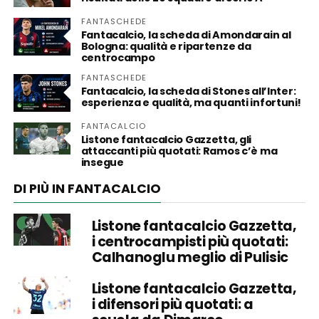
FANTASCHEDE
Fantacalcio, la scheda di Amondarain al
Bologna: qualità e ripartenze da
centrocampo
FANTASCHEDE
Fantacalcio, la scheda di Stones all’Inter:
esperienza e qualità, ma quanti infortuni!
FANTACALCIO
Listone fantacalcio Gazzetta, gli
attaccanti più quotati: Ramos c’è ma
insegue
DI PIÙ IN FANTACALCIO
Listone fantacalcio Gazzetta,
i centrocampisti più quotati:
Calhanoglu meglio di Pulisic
Listone fantacalcio Gazzetta,
i difensori più quotati: a