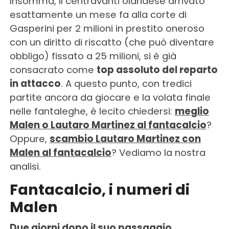
Insomma, il centravanti olandese arrivato
esattamente un mese fa alla corte di
Gasperini per 2 milioni in prestito oneroso
con un diritto di riscatto (che può diventare
obbligo) fissato a 25 milioni, si è già
consacrato come
top assoluto del reparto
in attacco
. A questo punto, con tredici
partite ancora da giocare e la volata finale
nelle fantaleghe, è lecito chiedersi:
meglio
Malen o Lautaro Martinez al fantacalcio
?
Oppure,
scambio Lautaro Martinez con
Malen al fantacalcio
? Vediamo la nostra
analisi.
Fantacalcio, i numeri di
Malen
Due giorni dopo il suo passaggio