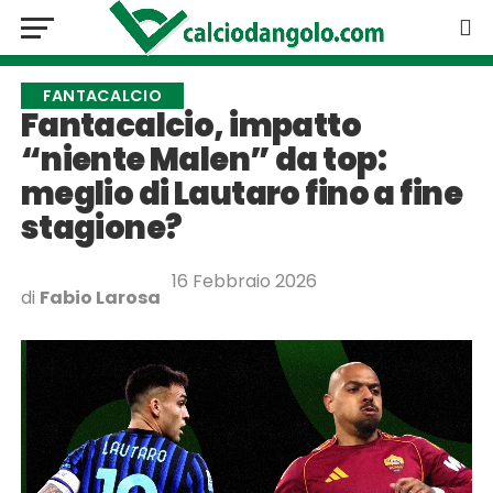
FANTACALCIO
Fantacalcio, impatto
“niente Malen” da top:
meglio di Lautaro fino a fine
stagione?
16 Febbraio 2026
di
Fabio Larosa