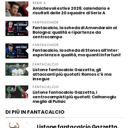
SERIE A
Amichevoli estive 2026: calendario e
risultati delle 20 squadre di Serie A
FANTASCHEDE
Fantacalcio, la scheda di Amondarain al
Bologna: qualità e ripartenze da
centrocampo
FANTASCHEDE
Fantacalcio, la scheda di Stones all’Inter:
esperienza e qualità, ma quanti infortuni!
FANTACALCIO
Listone fantacalcio Gazzetta, gli
attaccanti più quotati: Ramos c’è ma
insegue
FANTACALCIO
Listone fantacalcio Gazzetta, i
centrocampisti più quotati: Calhanoglu
meglio di Pulisic
DI PIÙ IN FANTACALCIO
Listone fantacalcio Gazzetta,