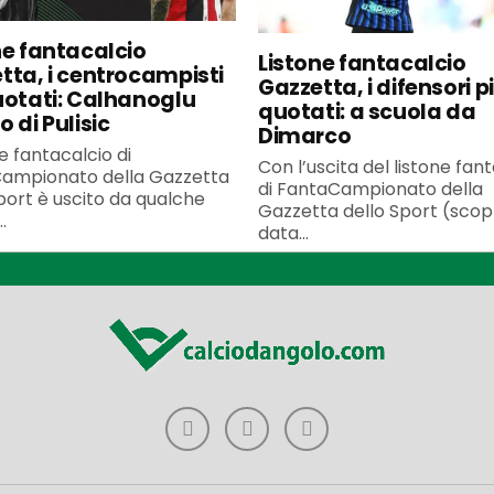
ne fantacalcio
Listone fantacalcio
tta, i centrocampisti
Gazzetta, i difensori p
uotati: Calhanoglu
quotati: a scuola da
 di Pulisic
Dimarco
ne fantacalcio di
Con l’uscita del listone fan
ampionato della Gazzetta
di FantaCampionato della
port è uscito da qualche
Gazzetta dello Sport (scopr
.
data...