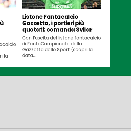
Listone Fantacalcio
iù
Gazzetta, i portieri più
quotati: comanda Svilar
Con l’uscita del listone fantacalcio
di FantaCampionato della
tacalcio
Gazzetta dello Sport (scopri la
data...
i la