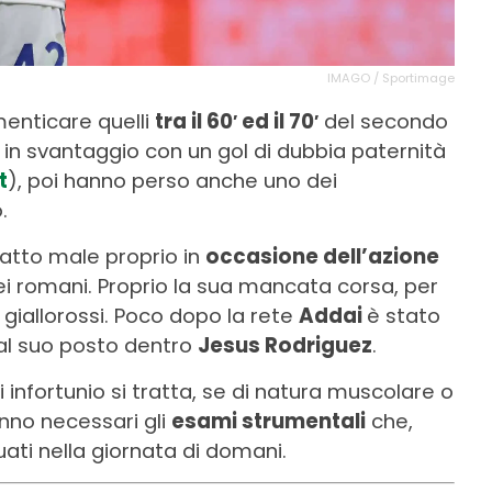
IMAGO / Sportimage
menticare quelli
tra il 60′ ed il 70′
del secondo
in svantaggio con un gol di dubbia paternità
t
), poi hanno perso anche uno dei
.
è fatto male proprio in
occasione dell’azione
ei romani. Proprio la sua mancata corsa, per
 giallorossi. Poco dopo la rete
Addai
è stato
 al suo posto dentro
Jesus Rodriguez
.
 infortunio si tratta, se di natura muscolare o
anno necessari gli
esami strumentali
che,
ati nella giornata di domani.