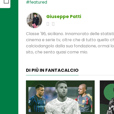
#featured
Giuseppe Patti
Classe '96, siciliano. Innamorato delle statis
cinema e serie tv, oltre che di tutto quello
calciodangolo dalla sua fondazione, ormai l
sito, che sento quasi come mio.
DI PIÙ IN FANTACALCIO