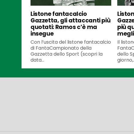
Listone fantacalcio
Listo
Gazzetta, gli attaccanti più
Gazze
quotati: Ramos c’è ma
più q
insegue
meglio
Con l’uscita del listone fantacalcio
Il listo
di FantaCampionato della
FantaC
Gazzetta dello Sport (scopri la
dello S
data...
giorno,..