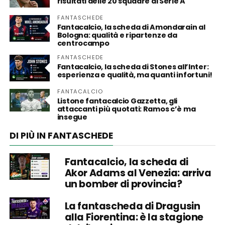
risultati delle 20 squadre di Serie A
FANTASCHEDE
Fantacalcio, la scheda di Amondarain al
Bologna: qualità e ripartenze da
centrocampo
FANTASCHEDE
Fantacalcio, la scheda di Stones all’Inter:
esperienza e qualità, ma quanti infortuni!
FANTACALCIO
Listone fantacalcio Gazzetta, gli
attaccanti più quotati: Ramos c’è ma
insegue
DI PIÙ IN FANTASCHEDE
Fantacalcio, la scheda di
Akor Adams al Venezia: arriva
un bomber di provincia?
La fantascheda di Dragusin
alla Fiorentina: è la stagione