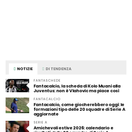
NOTIZIE
DI TENDENZA
FANTASCHEDE
Fantacalcio, la scheda di Kolo Muani alla
Juventus: non è Vlahovic ma piace così
FANTACALCIO
Fantacalcio, come giocherebbero oggi: le
formazioni tipo delle 20 squadre di Serie A
aggiornate
SERIE A
Amichevoli estive 2026: calendario e