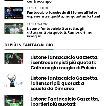
centrocampo
FANTASCHEDE
Fantacalcio, la scheda di Stones all’Inter:
esperienza e qualità, ma quanti infortuni!
FANTACALCIO
Listone fantacalcio Gazzetta, gli
attaccanti più quotati: Ramos c’è ma
insegue
DI PIÙ IN FANTACALCIO
Listone fantacalcio Gazzetta,
i centrocampisti più quotati:
Calhanoglu meglio di Pulisic
Listone fantacalcio Gazzetta,
i difensori più quotati: a
scuola da Dimarco
Listone Fantacalcio Gazzetta,
i portieri più quotati: