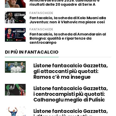
Amichevoli estive 2026: calendario e
risultati delle 20 squadre di Serie A
FANTASCHEDE
Fantacalcio, la scheda di Kolo Muani alla
Juventus: non è Vlahovic ma piace così
FANTASCHEDE
Fantacalcio, la scheda di Amondarain al
Bologna: qualità e ripartenze da
centrocampo
DI PIÙ IN FANTACALCIO
Listone fantacalcio Gazzetta,
gli attaccanti più quotati:
Ramos c’è ma insegue
Listone fantacalcio Gazzetta,
i centrocampisti più quotati:
Calhanoglu meglio di Pulisic
Listone fantacalcio Gazzetta,