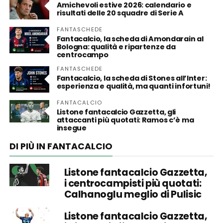
Amichevoli estive 2026: calendario e
risultati delle 20 squadre di Serie A
FANTASCHEDE
Fantacalcio, la scheda di Amondarain al
Bologna: qualità e ripartenze da
centrocampo
FANTASCHEDE
Fantacalcio, la scheda di Stones all’Inter:
esperienza e qualità, ma quanti infortuni!
FANTACALCIO
Listone fantacalcio Gazzetta, gli
attaccanti più quotati: Ramos c’è ma
insegue
DI PIÙ IN FANTACALCIO
Listone fantacalcio Gazzetta,
i centrocampisti più quotati:
Calhanoglu meglio di Pulisic
Listone fantacalcio Gazzetta,