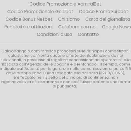
Codice Promozionale AdmiralBet
Codice Promozionale Goldbet
Codice Promo Eurobet
Codice Bonus Netbet
Chi siamo
Carta del giornalista
Pubblicità e affiliazioni
Collabora con noi
Google News
Condizioni d’uso
Contatto
Calciodangolo.com fornisce pronostici sulle principali competizioni
calcistiche, confronta quote e offerte dei Bookmakers da noi
selezionati, in possesso di regolare concessione ad operare in Italia
rilasciata dall’Agenzia delle Dogane e dei Monopoli. Il servizio, come
indicato dall’Autorità per le garanzie nelle comunicazioni al punto 5.6
delle proprie Linee Guida (allegate alla delibera 132/19/CONS),
è effettuato nel rispetto del principio di continenza, non
ingannevolezza e trasparenza e non costituisce pertanto una forma
di pubblicità.