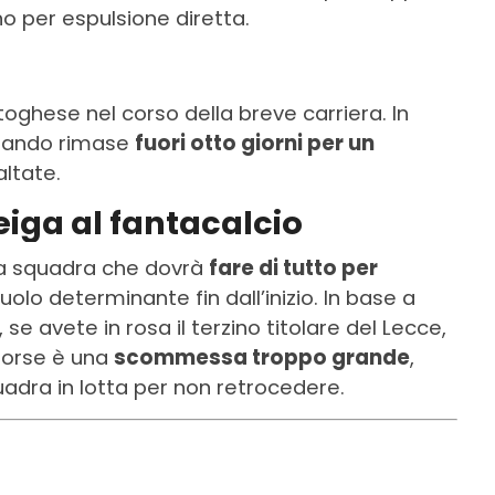
o per espulsione diretta.
toghese nel corso della breve carriera. In
quando rimase
fuori otto giorni per un
altate.
eiga al fantacalcio
na squadra che dovrà
fare di tutto per
ruolo determinante fin dall’inizio. In base a
se avete in rosa il terzino titolare del Lecce,
forse è una
scommessa troppo grande
,
adra in lotta per non retrocedere.