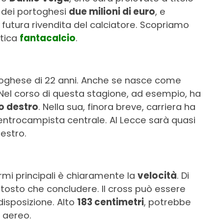
e dei portoghesi
due milioni di euro
, e
e futura rivendita del calciatore. Scopriamo
ttica
fantacalcio
.
oghese di 22 anni. Anche se nasce come
i. Nel corso di questa stagione, ad esempio, ha
o destro
. Nella sua, finora breve, carriera ha
centrocampista centrale. Al Lecce sarà quasi
estro.
rmi principali è chiaramente la
velocità
. Di
ttosto che concludere. Il cross può essere
disposizione. Alto
183 centimetri
, potrebbe
o aereo.