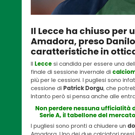
Il Lecce ha chiuso per 
Amadora, preso Danilo 
caratteristiche in otti
Il
Lecce
si candida per essere una de
finale di sessione invernale di
calcio
più per le cessioni. I pugliesi sono inf
cessione di
Patrick Dorgu
, che potre
Intanto però si pensa anche alle entra
Non perdere nessuna ufficialità 
Serie A, il tabellone del merc
I pugliesi sono pronti a chiudere un
do
Amadora. Uno dei due calciatori pres