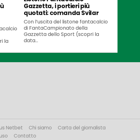
iù
Gazzetta, i portieri più
quotati: comanda Svilar
Con l’uscita del listone fantacalcio
di FantaCampionato della
tacalcio
Gazzetta dello Sport (scopri la
data...
i la
us Netbet
Chi siamo
Carta del giornalista
’uso
Contatto