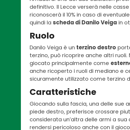
definitivo. Il Lecce verserà nelle cass
riconoscerà il 10% in caso di eventual
quindi la
scheda di Danilo Veiga
in o
Ruolo
Danilo Veiga è un
terzino destro
port
terzino, può ricoprire anche altri ruol
giocato principalmente come
estern
anche ricoperto i ruoli di mediano e 
sicuramente utilizzato come terzino d
Caratteristiche
Giocando sulla fascia, una delle sue a
piede destro, preferisce crossare piu
considerata un’altra delle armi a sua 
rendersi pericoloso anche con il gioc