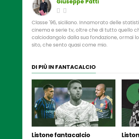
Giuseppe Patti
Classe '96, siciliano. Innamorato delle statis
cinema e serie tv, oltre che di tutto quello
calciodangolo dalla sua fondazione, ormai l
sito, che sento quasi come mio.
DI PIÙ IN FANTACALCIO
Listone fantacalcio
Listo