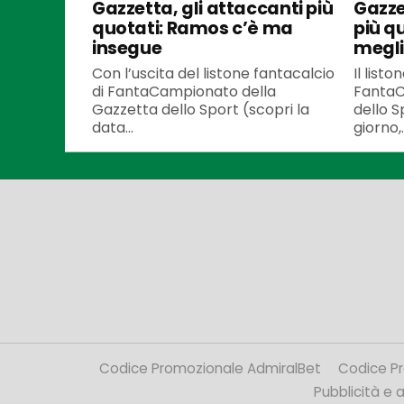
Gazzetta, gli attaccanti più
Gazze
quotati: Ramos c’è ma
più q
insegue
meglio
Con l’uscita del listone fantacalcio
Il listo
di FantaCampionato della
FantaC
Gazzetta dello Sport (scopri la
dello S
data...
giorno,..
Codice Promozionale AdmiralBet
Codice P
Pubblicità e af