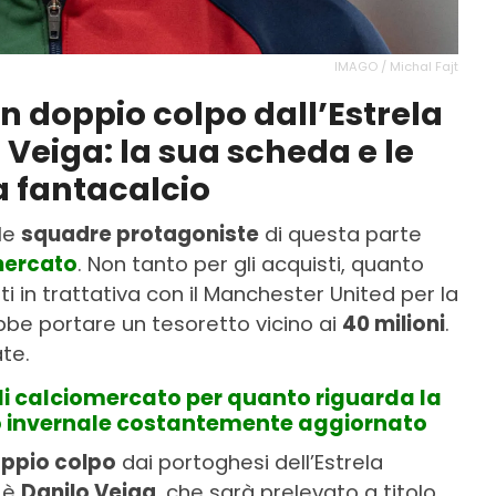
IMAGO / Michal Fajt
un doppio colpo dall’Estrela
Veiga: la sua scheda e le
ca fantacalcio
lle
squadre protagoniste
di questa parte
mercato
. Non tanto per gli acquisti, quanto
atti in trattativa con il Manchester United per la
bbe portare un tesoretto vicino ai
40 milioni
.
te.
di calciomercato per quanto riguarda la
ato invernale costantemente aggiornato
ppio colpo
dai portoghesi dell’Estrela
i è
Danilo Veiga
, che sarà prelevato a titolo