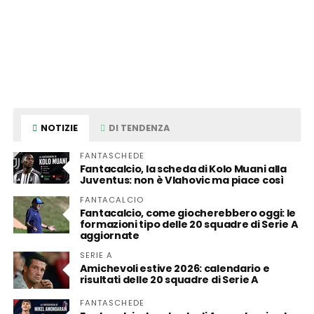
NOTIZIE
DI TENDENZA
FANTASCHEDE
Fantacalcio, la scheda di Kolo Muani alla
Juventus: non è Vlahovic ma piace così
FANTACALCIO
Fantacalcio, come giocherebbero oggi: le
formazioni tipo delle 20 squadre di Serie A
aggiornate
SERIE A
Amichevoli estive 2026: calendario e
risultati delle 20 squadre di Serie A
FANTASCHEDE