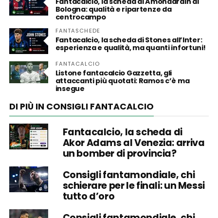
Fantacalcio, la scheda di Amondarain al
Bologna: qualità e ripartenze da
centrocampo
FANTASCHEDE
Fantacalcio, la scheda di Stones all’Inter:
esperienza e qualità, ma quanti infortuni!
FANTACALCIO
Listone fantacalcio Gazzetta, gli
attaccanti più quotati: Ramos c’è ma
insegue
DI PIÙ IN CONSIGLI FANTACALCIO
Fantacalcio, la scheda di
Akor Adams al Venezia: arriva
un bomber di provincia?
Consigli fantamondiale, chi
schierare per le finali: un Messi
tutto d’oro
Consigli fantamondiale, chi