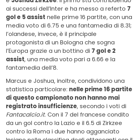
e
Joshua Zirkzee
. Il primo sta contribuendo
ai successi dell’Inter e ha messo a referto
7
gol e 5 assist
nelle prime 16 partite, con una
media voto di 6.75 e una fantamedia di 8.31;
l’olandese, invece, è il principale
protagonista di un Bologna che sogna
l’Europa grazie a un bottino di
7 gol e 2
assist
, una media voto pari a 6.66 e la
fantamedia dell’8.
Marcus e Joshua, inoltre, condividono una
statistica particolare:
nelle prime 16 partite
di questo campionato non hanno mai
registrato insufficienze
, secondo i voti di
Fantacalcio.it
. Con il 7 del francese condito
da un gol contro la Lazio e il 6.5 di Zirkzee
contro la Roma i due hanno agganciato
Insigne nella classifica degli attaccanti con il