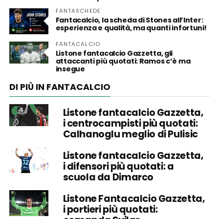
FANTASCHEDE
Fantacalcio, la scheda di Stones all’Inter:
esperienza e qualità, ma quanti infortuni!
FANTACALCIO
Listone fantacalcio Gazzetta, gli
attaccanti più quotati: Ramos c’è ma
insegue
DI PIÙ IN FANTACALCIO
Listone fantacalcio Gazzetta,
i centrocampisti più quotati:
Calhanoglu meglio di Pulisic
Listone fantacalcio Gazzetta,
i difensori più quotati: a
scuola da Dimarco
Listone Fantacalcio Gazzetta,
i portieri più quotati: