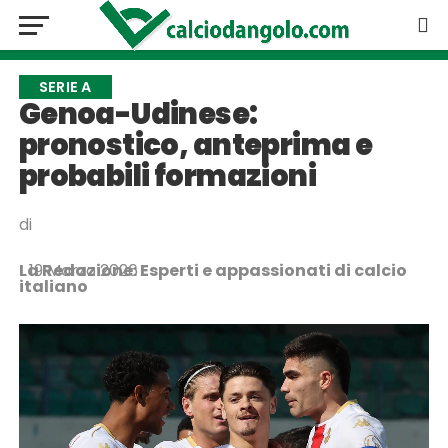
SERIE A
Genoa-Udinese:
pronostico, anteprima e
probabili formazioni
di
La Redazione: Esperti e appassionati di calcio
19 Marzo 2026
italiano