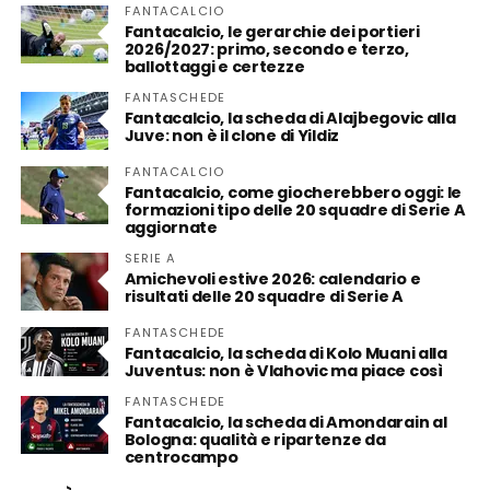
FANTACALCIO
Fantacalcio, le gerarchie dei portieri
2026/2027: primo, secondo e terzo,
ballottaggi e certezze
FANTASCHEDE
Fantacalcio, la scheda di Alajbegovic alla
Juve: non è il clone di Yildiz
FANTACALCIO
Fantacalcio, come giocherebbero oggi: le
formazioni tipo delle 20 squadre di Serie A
aggiornate
SERIE A
Amichevoli estive 2026: calendario e
risultati delle 20 squadre di Serie A
FANTASCHEDE
Fantacalcio, la scheda di Kolo Muani alla
Juventus: non è Vlahovic ma piace così
FANTASCHEDE
Fantacalcio, la scheda di Amondarain al
Bologna: qualità e ripartenze da
centrocampo