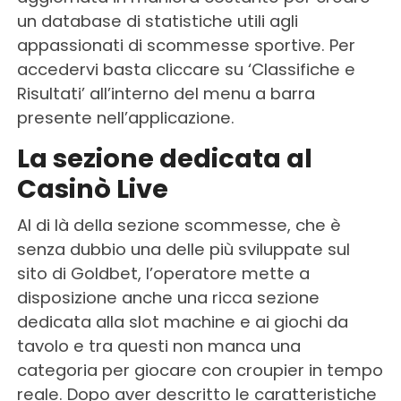
un database di statistiche utili agli
appassionati di scommesse sportive. Per
accedervi basta cliccare su ‘Classifiche e
Risultati’ all’interno del menu a barra
presente nell’applicazione.
La sezione dedicata al
Casinò Live
Al di là della sezione scommesse, che è
senza dubbio una delle più sviluppate sul
sito di Goldbet, l’operatore mette a
disposizione anche una ricca sezione
dedicata alla slot machine e ai giochi da
tavolo e tra questi non manca una
categoria per giocare con croupier in tempo
reale. Dopo aver descritto le caratteristiche