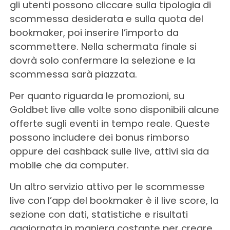
gli utenti possono cliccare sulla tipologia di
scommessa desiderata e sulla quota del
bookmaker, poi inserire l’importo da
scommettere. Nella schermata finale si
dovrà solo confermare la selezione e la
scommessa sarà piazzata.
Per quanto riguarda le promozioni, su
Goldbet live alle volte sono disponibili alcune
offerte sugli eventi in tempo reale. Queste
possono includere dei bonus rimborso
oppure dei cashback sulle live, attivi sia da
mobile che da computer.
Un altro servizio attivo per le scommesse
live con l’app del bookmaker è il live score, la
sezione con dati, statistiche e risultati
aggiornata in maniera costante per creare