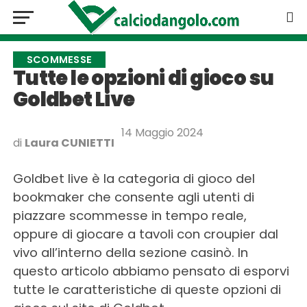
SCOMMESSE
Tutte le opzioni di gioco su
Goldbet Live
14 Maggio 2024
di
Laura CUNIETTI
Goldbet live è la categoria di gioco del
bookmaker che consente agli utenti di
piazzare scommesse in tempo reale,
oppure di giocare a tavoli con croupier dal
vivo all’interno della sezione casinò. In
questo articolo abbiamo pensato di esporvi
tutte le caratteristiche di queste opzioni di