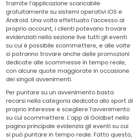
tramite l’applicazione scaricabile
gratuitamente su sistemi operativi iOS e
Android. Una volta effettuato l’accesso al
proprio account, i clienti potevano trovare
evidenziati nella sezione live tutti gli eventi
su cui è possibile scommettere, e alle volte
si potranno trovare anche delle promozioni
dedicate alle scommesse in tempo reale,
con alcune quote maggiorate in occasione
dei singoli avvenimenti.
Per puntare su un avvenimento basta
recarsi nella categoria dedicata allo sport di
proprio interesse e scegliere l’avvenimento
su cui scommettere. L’app di Goldbet nella
pagina principale evidenzia gli eventi su cui
si può puntare in tempo reale. Fatto questo,