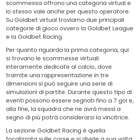
scommessa offrono una categoria virtual e
lo stesso vale anche per questo operatore.
Su Goldbet virtual troviamo due principali
categorie di gioco ovvero la Goldbet League
e la Goldbet Racing.
Per quanto riguarda la prima categoria, qui
si trovano le scommesse virtuali
interamente dedicate al calcio, dove
tramite una rappresentazione in tre
dimensioni si può seguire una serie di
simulazioni di partite. Durante questo tipo di
eventi possono essere segnati fino a 7 gol e,
alla fine, la squadra che ne avrà messi a
segno di più potrà considerarsi la vincitrice.
La sezione Goldbet Racing è quella
focalizzata sulle corse e si divide a sua volta