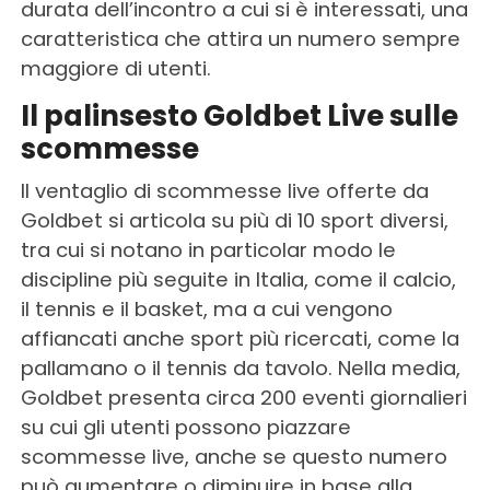
durata dell’incontro a cui si è interessati, una
caratteristica che attira un numero sempre
maggiore di utenti.
Il palinsesto Goldbet Live sulle
scommesse
Il ventaglio di scommesse live offerte da
Goldbet si articola su più di 10 sport diversi,
tra cui si notano in particolar modo le
discipline più seguite in Italia, come il calcio,
il tennis e il basket, ma a cui vengono
affiancati anche sport più ricercati, come la
pallamano o il tennis da tavolo. Nella media,
Goldbet presenta circa 200 eventi giornalieri
su cui gli utenti possono piazzare
scommesse live, anche se questo numero
può aumentare o diminuire in base alla