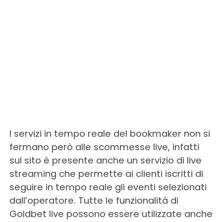
I servizi in tempo reale del bookmaker non si
fermano però alle scommesse live, infatti
sul sito è presente anche un servizio di live
streaming che permette ai clienti iscritti di
seguire in tempo reale gli eventi selezionati
dall’operatore. Tutte le funzionalità di
Goldbet live possono essere utilizzate anche