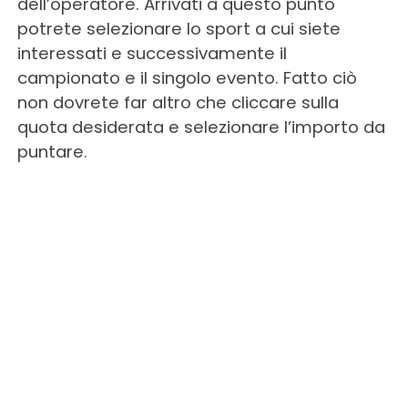
dell’operatore. Arrivati a questo punto
potrete selezionare lo sport a cui siete
interessati e successivamente il
campionato e il singolo evento. Fatto ciò
non dovrete far altro che cliccare sulla
quota desiderata e selezionare l’importo da
puntare.