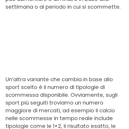
settimana o al periodo in cui si scommette.
Un’altra variante che cambia in base allo
sport scelto è il numero di tipologie di
scommessa disponibile. Ovviamente, sugli
sport più seguiti troviamo un numero
maggiore di mercati, ad esempio il calcio
nelle scommesse in tempo reale include
tipologie come le 1×2, il risultato esatto, le