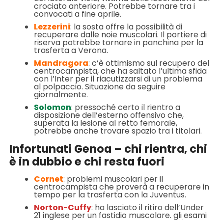
crociato anteriore. Potrebbe tornare tra i
convocati a fine aprile.
Lezzerini
: la sosta offre la possibilità di
recuperare dalle noie muscolari. Il portiere di
riserva potrebbe tornare in panchina per la
trasferta a Verona.
Mandragora
: c’è ottimismo sul recupero del
centrocampista, che ha saltato l’ultima sfida
con l’Inter per il riacutizzarsi di un problema
al polpaccio. Situazione da seguire
giornalmente.
Solomon
: pressoché certo il rientro a
disposizione dell’esterno offensivo che,
superata la lesione al retto femorale,
potrebbe anche trovare spazio tra i titolari.
Infortunati Genoa – chi rientra, chi
è in dubbio e chi resta fuori
Cornet
: problemi muscolari per il
centrocampista che proverà a recuperare in
tempo per la trasferta con la Juventus.
Norton-Cuffy
: ha lasciato il ritiro dell’Under
21 inglese per un fastidio muscolare. gli esami