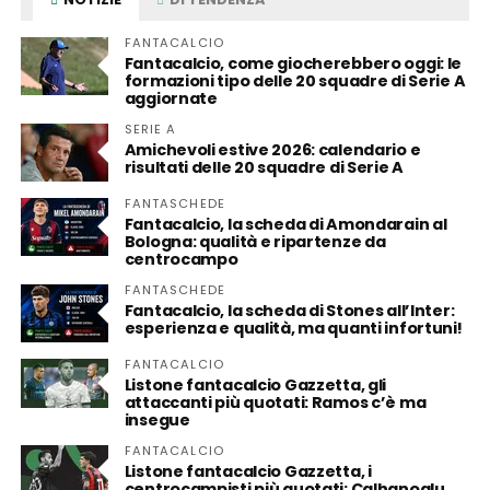
FANTACALCIO
Fantacalcio, come giocherebbero oggi: le
formazioni tipo delle 20 squadre di Serie A
aggiornate
SERIE A
Amichevoli estive 2026: calendario e
risultati delle 20 squadre di Serie A
FANTASCHEDE
Fantacalcio, la scheda di Amondarain al
Bologna: qualità e ripartenze da
centrocampo
FANTASCHEDE
Fantacalcio, la scheda di Stones all’Inter:
esperienza e qualità, ma quanti infortuni!
FANTACALCIO
Listone fantacalcio Gazzetta, gli
attaccanti più quotati: Ramos c’è ma
insegue
FANTACALCIO
Listone fantacalcio Gazzetta, i
centrocampisti più quotati: Calhanoglu