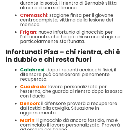
durante la sosta. Il rientro di Bernabé slitta
almeno di una settimana.
Cremaschi
: stagione finita per il giovane
centrocampista, vittima della lesione del
menisco.
Frigan
: nuovo infortunio al ginocchio per
l’attaccante, che ha già chiuso una stagione
particolarmente sfortunata.
Infortunati Pisa – chi rientra, chi è
in dubbio e chi resta fuori
Calabresi
: dopo i recenti acciacchi fisici, il
difensore può considerarsi pienamente
recuperato.
Cuadrado
: lavoro personalizzato per
l’esterno, che guarda al rientro dopo la sosta
con fiducia.
Denoon
: il difensore proverà a recuperare
dai fastidi alla caviglia. Situazione in
aggiornamento.
Marin
: il ginocchio dà ancora fastidio, ma è
cominciato il lavoro personalizzato. Proverà
ad esserci col Torino.