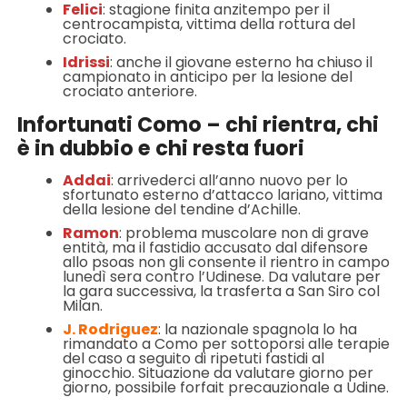
Felici
: stagione finita anzitempo per il
centrocampista, vittima della rottura del
crociato.
Idrissi
: anche il giovane esterno ha chiuso il
campionato in anticipo per la lesione del
crociato anteriore.
Infortunati Como – chi rientra, chi
è in dubbio e chi resta fuori
Addai
: arrivederci all’anno nuovo per lo
sfortunato esterno d’attacco lariano, vittima
della lesione del tendine d’Achille.
Ramon
: problema muscolare non di grave
entità, ma il fastidio accusato dal difensore
allo psoas non gli consente il rientro in campo
lunedì sera contro l’Udinese. Da valutare per
la gara successiva, la trasferta a San Siro col
Milan.
J. Rodriguez
: la nazionale spagnola lo ha
rimandato a Como per sottoporsi alle terapie
del caso a seguito di ripetuti fastidi al
ginocchio. Situazione da valutare giorno per
giorno, possibile forfait precauzionale a Udine.