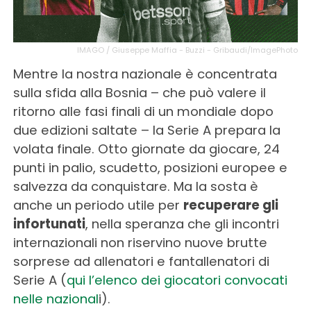
IMAGO / Giuseppe Maffia - Buzzi - Gribaudi/ImagePhoto
Mentre la nostra nazionale è concentrata
sulla sfida alla Bosnia – che può valere il
ritorno alle fasi finali di un mondiale dopo
due edizioni saltate – la Serie A prepara la
volata finale. Otto giornate da giocare, 24
punti in palio, scudetto, posizioni europee e
salvezza da conquistare. Ma la sosta è
anche un periodo utile per
recuperare gli
infortunati
, nella speranza che gli incontri
internazionali non riservino nuove brutte
sorprese ad allenatori e fantallenatori di
Serie A (
qui l’elenco dei giocatori convocati
nelle nazional
i).