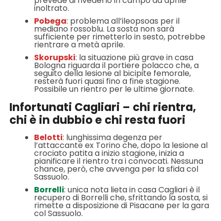
prevede di rivederlo in campo ad aprile
inoltrato.
Pobega
: problema all’ileopsoas per il
mediano rossoblu. La sosta non sarà
sufficiente per rimetterlo in sesto, potrebbe
rientrare a metà aprile.
Skorupski
: la situazione più grave in casa
Bologna riguarda il portiere polacco che, a
seguito della lesione al bicipite femorale,
resterà fuori quasi fino a fine stagione.
Possibile un rientro per le ultime giornate.
Infortunati Cagliari – chi rientra,
chi è in dubbio e chi resta fuori
Belotti
: lunghissima degenza per
l’attaccante ex Torino che, dopo la lesione al
crociato patita a inizio stagione, inizia a
pianificare il rientro tra i convocati. Nessuna
chance, però, che avvenga per la sfida col
Sassuolo.
Borrelli
: unica nota lieta in casa Cagliari è il
recupero di Borrelli che, sfrittando la sosta, si
rimette a disposizione di Pisacane per la gara
col Sassuolo.