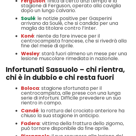
Ferguson
: finita di certo anzi tempo è la
stagione di Ferguson, operato alla caviglia
dopo un lungo calvario.
Soulé
: le notizie positive per Gasperini
arrivano da Soulé, che si candida per una
maglia da titolare contro l’Inter.
Koné
: niente da fare invece per il
centrocampista francese, che si rivedrà alla
fine del mese di aprile.
Wesley
: starà fuori almeno un mese per una
lesione muscolare rimediata in nazionale.
Infortunati Sassuolo – chi rientra,
chi è in dubbio e chi resta fuori
Boloca
: stagione sfortunata per il
centrocampista, alle prese con una lunga
serie di infortuni. Difficile prevedere un suo
rientro in campo.
Candé
: la rottura del crociato anteriore ha
chiuso la sua stagione in anticipo.
Fadera
: vittima della frattura dello zigomo,
può tornare disponibile da fine aprile.