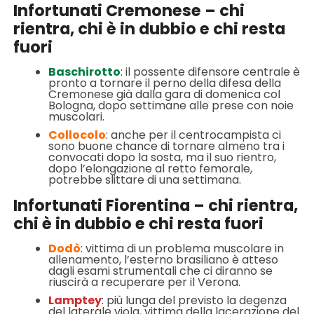
Infortunati Cremonese – chi
rientra, chi è in dubbio e chi resta
fuori
Baschirotto
: il possente difensore centrale è
pronto a tornare il perno della difesa della
Cremonese già dalla gara di domenica col
Bologna, dopo settimane alle prese con noie
muscolari.
Collocolo
: anche per il centrocampista ci
sono buone chance di tornare almeno tra i
convocati dopo la sosta, ma il suo rientro,
dopo l’elongazione al retto femorale,
potrebbe slittare di una settimana.
Infortunati Fiorentina – chi rientra,
chi è in dubbio e chi resta fuori
Dodò
: vittima di un problema muscolare in
allenamento, l’esterno brasiliano è atteso
dagli esami strumentali che ci diranno se
riuscirà a recuperare per il Verona.
Lamptey
: più lunga del previsto la degenza
del laterale viola, vittima della lacerazione del