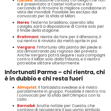
Lukaku
: situazione curiosa, col belga che non
si è presentato a Castel Volturno e sta
cercando di ritrovare la migliore condizione in
vista dei mondiali. Possibile sia escluso dai
convocati per la sfida al Milan.
Neres
: l’esterno brasiliano, operato alla
caviglia, sarà a disposizione di Conte solo per
il finale della stagione.
Rrahmani
: niente da fare per il difensore, il
cui rientro è rinviato da metà aprile in poi.
Vergara
: l’infortunio alla pianta del piede si
sta dimostrando più rognoso del previsto.
Anche Vergara potrà seguire i suoi compagni
contro il Milan solo dalla tribuna, e il rientro
potrebbe slittare ulteriormente.
Infortunati Parma – chi rientra, chi
è in dubbio e chi resta fuori
Almqvist
: il fantasista svedese si è rivisto
parzialmente in gruppo. Possibile il rientro tra
i convocati per la sfida dell’Olimpico con la
Lazio.
Bernabé
: brutte notizie per Cuesta, che
contava di recuperare il suo uomo simbolo