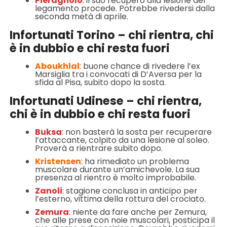
Pieragnolo
: il suo recupero alla lesione del
legamento procede. Potrebbe rivedersi dalla
seconda metà di aprile.
Infortunati Torino – chi rientra, chi
è in dubbio e chi resta fuori
Aboukhlal
: buone chance di rivedere l’ex
Marsiglia tra i convocati di D’Aversa per la
sfida al Pisa, subito dopo la sosta.
Infortunati Udinese – chi rientra,
chi è in dubbio e chi resta fuori
Buksa
: non basterà la sosta per recuperare
l’attaccante, colpito da una lesione al soleo.
Proverà a rientrare subito dopo.
Kristensen
: ha rimediato un problema
muscolare durante un’amichevole. La sua
presenza al rientro è molto improbabile.
Zanoli
: stagione conclusa in anticipo per
l’esterno, vittima della rottura del crociato.
Zemura
: niente da fare anche per Zemura,
che alle prese con noie muscolari, posticipa il